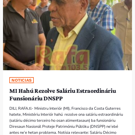
PROGRAMA SIRA
VÍDEO SIRA
EVENTU SIRA
KONTAKTU SIRA
TÉTUM
keyboard_arrow_down
NOTICIAS
TÉTUM
MI Hahú Rezolve Saláriu Estraordináriu
PORTUGUÊS
PRÓXIMOS PROGRAMAS
Funsionáriu DNSPP
DILI, RAFA.tl- Ministru Interiór (MI), Francisco da Costa Guterres
hatete, Ministériu Interiór hahú rezolve ona saláriu estraordináriu
(saláriu décimo terceiro ho osan alimentasaun) ba funsionáriu
Diresaun Nasionál Proteje Patrimóniu Públiku (DNSPP) ne’ebé
antes ne’e hetan problema. Notísia relevante: Saláriu Décimo