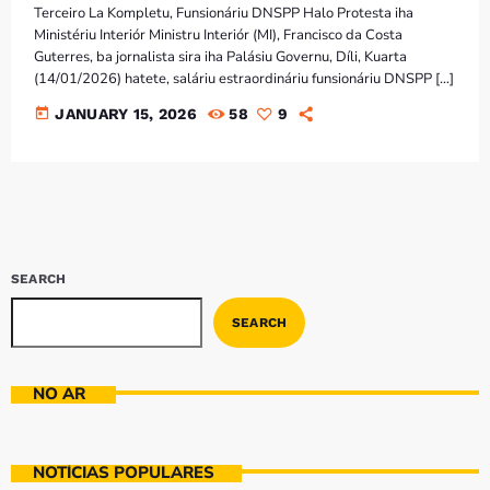
Terceiro La Kompletu, Funsionáriu DNSPP Halo Protesta iha
Ministériu Interiór Ministru Interiór (MI), Francisco da Costa
Guterres, ba jornalista sira iha Palásiu Governu, Díli, Kuarta
(14/01/2026) hatete, saláriu estraordináriu funsionáriu DNSPP […]
today
JANUARY 15, 2026
58
9
SEARCH
SEARCH
NO AR
NOTÍCIAS POPULARES