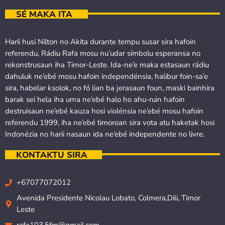
SÉ MAKA ITA
Harii husi Nilton no Akita durante tempu susar sira hafoin
referendu, Rádiu Rafa mosu nu’udar símbolu esperansa no
rekonstrusaun iha Timor-Leste. Ida-ne’e maka estasaun rádiu
dahuluk ne’ebé mosu hafoin independénsia, halibur foin-sa’e
sira, habelar ksolok, no fó lian ba jerasaun foun, maski bainhira
barak sei hela iha uma ne’ebé halo ho ahu-ruin hafoin
destruisaun ne’ebé kauza hosi violénsia ne’ebé mosu hafoin
referendu 1999, iha ne’ebé timoroan sira vota atu haketak hosi
Indonézia no harii nasaun ida ne’ebé independente no livre.
KONTAKTU SIRA
+67077072012
Avenida Presidente Nicolau Lobato, Colmera,Dili, Timor
Leste