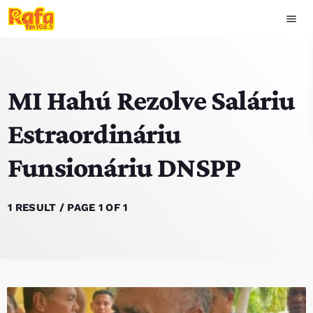
menu
close
MI Hahú Rezolve Saláriu
play_arrow
OUVIR RAFA
Estraordináriu
Funsionáriu DNSPP
HOME
NOTISIA
1 RESULT / PAGE 1 OF 1
EKIPA
TOP 15
PODCAST SIRA