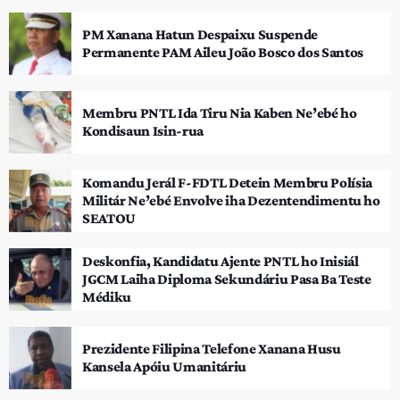
PM Xanana Hatun Despaixu Suspende
Permanente PAM Aileu João Bosco dos Santos
Membru PNTL Ida Tiru Nia Kaben Ne’ebé ho
Kondisaun Isin-rua
Komandu Jerál F-FDTL Detein Membru Polísia
Militár Ne’ebé Envolve iha Dezentendimentu ho
SEATOU
Deskonfia, Kandidatu Ajente PNTL ho Inisiál
JGCM Laiha Diploma Sekundáriu Pasa Ba Teste
Médiku
Prezidente Filipina Telefone Xanana Husu
Kansela Apóiu Umanitáriu