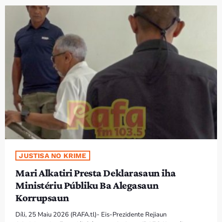
PROGRAMA SIRA
VÍDEO SIRA
EVENTU SIRA
KONTAKTU SIRA
TÉTUM
keyboard_arrow_down
TÉTUM
PORTUGUÊS
PRÓXIMOS PROGRAMAS
JUSTISA NO KRIME
Mari Alkatiri Presta Deklarasaun iha
Bom dia RAFA
Ministériu Públiku Ba Alegasaun
7:00 AM - 10:00 AM
Korrupsaun
Díli, 25 Maiu 2026 (RAFA.tl)- Eis-Prezidente Rejiaun