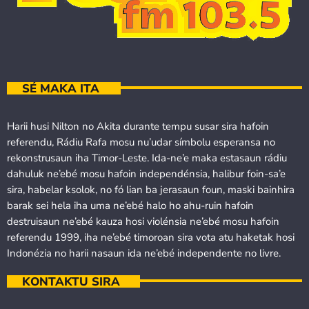
SÉ MAKA ITA
Harii husi Nilton no Akita durante tempu susar sira hafoin
referendu, Rádiu Rafa mosu nu’udar símbolu esperansa no
rekonstrusaun iha Timor-Leste. Ida-ne’e maka estasaun rádiu
dahuluk ne’ebé mosu hafoin independénsia, halibur foin-sa’e
sira, habelar ksolok, no fó lian ba jerasaun foun, maski bainhira
barak sei hela iha uma ne’ebé halo ho ahu-ruin hafoin
destruisaun ne’ebé kauza hosi violénsia ne’ebé mosu hafoin
referendu 1999, iha ne’ebé timoroan sira vota atu haketak hosi
Indonézia no harii nasaun ida ne’ebé independente no livre.
KONTAKTU SIRA