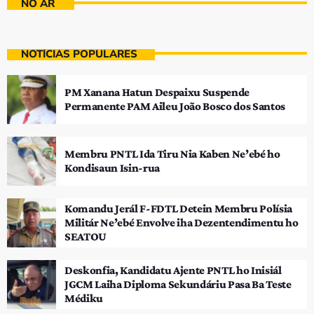
NO AR
NOTÍCIAS POPULARES
PM Xanana Hatun Despaixu Suspende
Permanente PAM Aileu João Bosco dos Santos
Membru PNTL Ida Tiru Nia Kaben Ne’ebé ho
Kondisaun Isin-rua
Komandu Jerál F-FDTL Detein Membru Polísia
Militár Ne’ebé Envolve iha Dezentendimentu ho
SEATOU
Deskonfia, Kandidatu Ajente PNTL ho Inisiál
JGCM Laiha Diploma Sekundáriu Pasa Ba Teste
Médiku