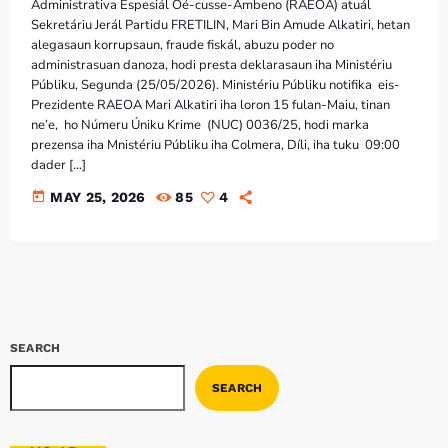
Bom dia RAFA
Administrativa Espesiál Oé-cusse-Ambeno (RAEOA) atuál
7:00 AM - 9:00 AM
Sekretáriu Jerál Partidu FRETILIN, Mari Bin Amude Alkatiri, hetan
alegasaun korrupsaun, fraude fiskál, abuzu poder no
administrasuan danoza, hodi presta deklarasaun iha Ministériu
Públiku, Segunda (25/05/2026). Ministériu Públiku notifika eis-
Prezidente RAEOA Mari Alkatiri iha loron 15 fulan-Maiu, tinan
ne’e, ho Númeru Úniku Krime (NUC) 0036/25, hodi marka
prezensa iha Mnistériu Públiku iha Colmera, Díli, iha tuku 09:00
dader […]
today
MAY 25, 2026
85
4
SEARCH
SEARCH