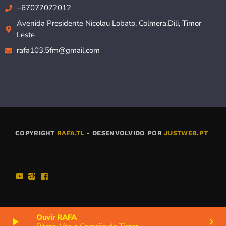
+67077072012
Avenida Presidente Nicolau Lobato, Colmera,Dili, Timor
Leste
rafa103.5fm@gmail.com
COPYRIGHT
RAFA.TL
- DESENVOLVIDO POR
JUSTWEB.PT
Ouvir RAFA
play_arrow
keyboard_arrow_right