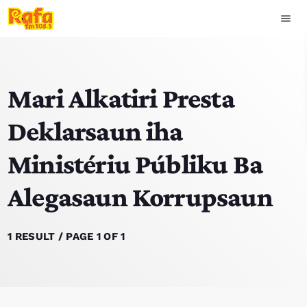
menu
close
Mari Alkatiri Presta
play_arrow
OUVIR RAFA
Deklarsaun iha
Ministériu Públiku Ba
HOME
Alegasaun Korrupsaun
NOTISIA
EKIPA
1 RESULT / PAGE 1 OF 1
TOP 15
PODCAST SIRA