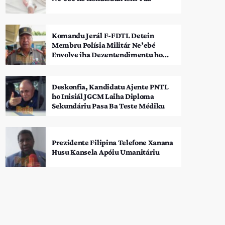
Komandu Jerál F-FDTL Detein
Membru Polísia Militár Ne’ebé
Envolve iha Dezentendimentu ho
SEATOU
Deskonfia, Kandidatu Ajente PNTL
ho Inisiál JGCM Laiha Diploma
Sekundáriu Pasa Ba Teste Médiku
Prezidente Filipina Telefone Xanana
Husu Kansela Apóiu Umanitáriu