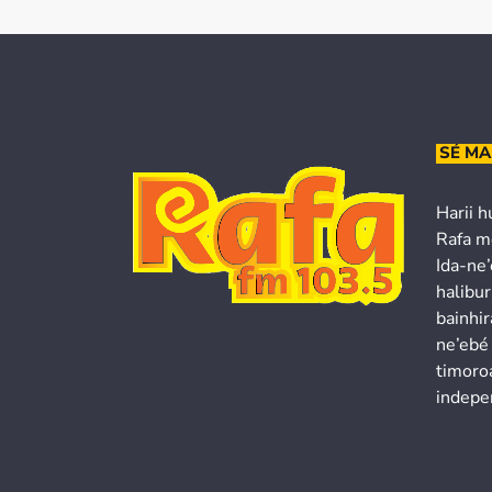
SÉ MA
Harii h
Rafa m
Ida-ne
halibur
bainhir
ne’ebé
timoroa
indepe