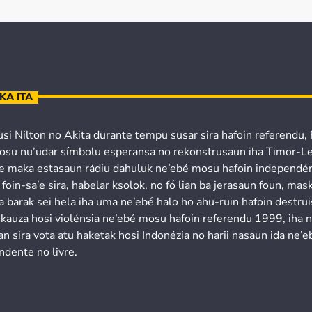
KA ITA
usi Nilton no Akita durante tempu susar sira hafoin referendu,
osu nu’udar símbolu esperansa no rekonstrusaun iha Timor-Le
’e maka estasaun rádiu dahuluk ne’ebé mosu hafoin independén
 foin-sa’e sira, habelar ksolok, no fó lian ba jerasaun foun, mask
a barak sei hela iha uma ne’ebé halo ho ahu-ruin hafoin destru
 kauza hosi violénsia ne’ebé mosu hafoin referendu 1999, iha 
n sira vota atu haketak hosi Indonézia no harii nasaun ida ne’e
ndente no livre.