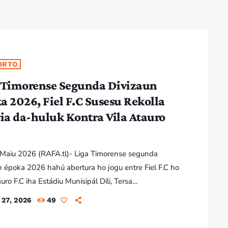
ORTO
 Timorense Segunda Divizaun
a 2026, Fiel F.C Susesu Rekolla
ria da-huluk Kontra Vila Atauro
7 Maiu 2026 (RAFA.tl)- Liga Timorense segunda
n époka 2026 hahú abertura ho jogu entre Fiel F.C ho
uro F.C iha Estádiu Munisipál Díli, Tersa
2026). Iha jogu ne’e Fiel F.C susesu rekolla vitória da-
27, 2026
49
odi halakon Vila Atauro F.C ho skor 1-0. Ekipa Fiel
esan klube ne’ebé mais esperiénsia iha Liga Futebol