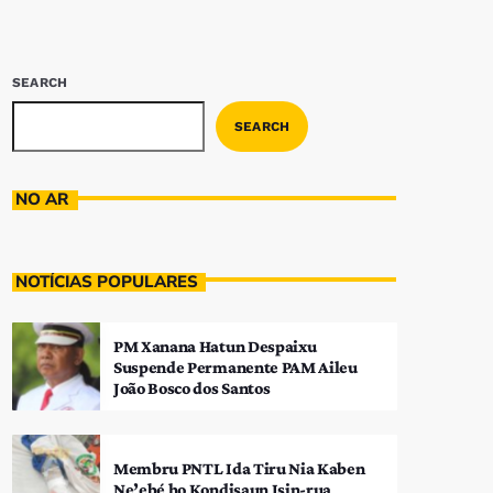
SEARCH
SEARCH
NO AR
NOTÍCIAS POPULARES
PM Xanana Hatun Despaixu
Suspende Permanente PAM Aileu
João Bosco dos Santos
Membru PNTL Ida Tiru Nia Kaben
Ne’ebé ho Kondisaun Isin-rua