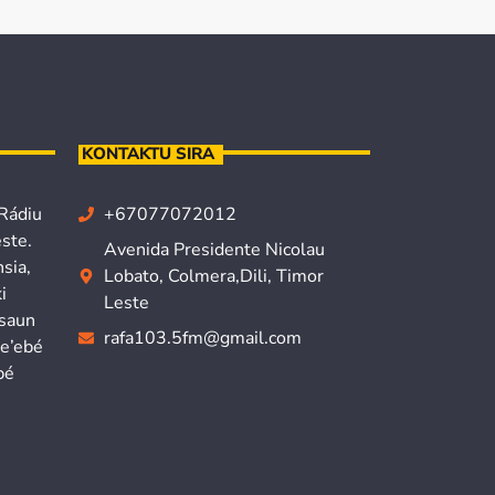
KONTAKTU SIRA
 Rádiu
+67077072012
ste.
Avenida Presidente Nicolau
sia,
Lobato, Colmera,Dili, Timor
i
Leste
isaun
rafa103.5fm@gmail.com
ne’ebé
bé