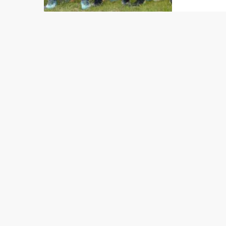
Timor-L
F.C ko