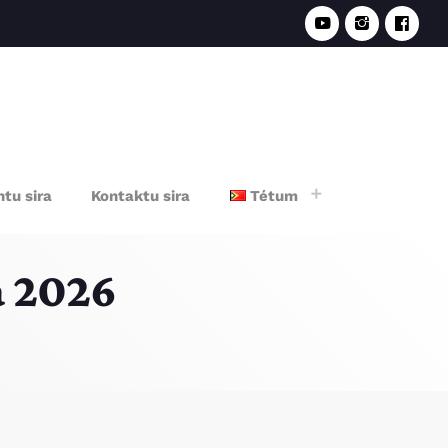
e
tu sira
Kontaktu sira
Tétum
a 2026