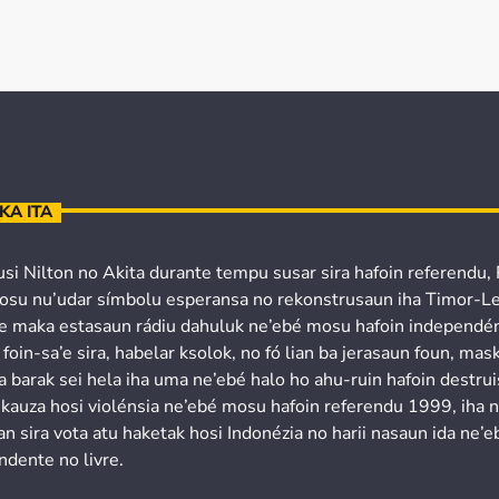
KA ITA
usi Nilton no Akita durante tempu susar sira hafoin referendu,
osu nu’udar símbolu esperansa no rekonstrusaun iha Timor-Le
’e maka estasaun rádiu dahuluk ne’ebé mosu hafoin independén
 foin-sa’e sira, habelar ksolok, no fó lian ba jerasaun foun, mask
a barak sei hela iha uma ne’ebé halo ho ahu-ruin hafoin destru
 kauza hosi violénsia ne’ebé mosu hafoin referendu 1999, iha 
n sira vota atu haketak hosi Indonézia no harii nasaun ida ne’e
ndente no livre.