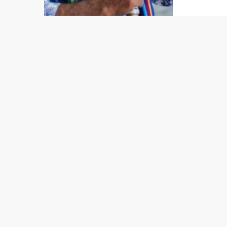
Indepen
(UNPAZ)
ne’ebé 