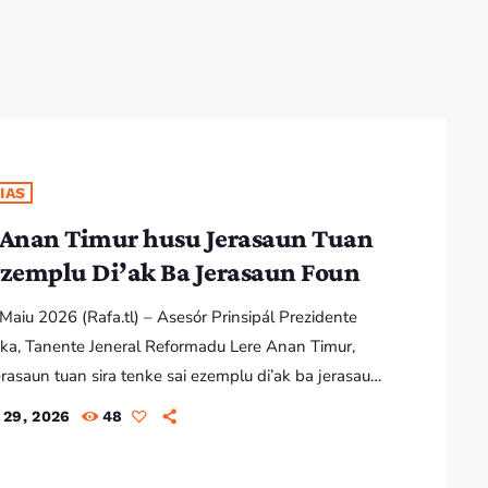
7:00 AM - 10:00 AM
IAS
 Anan Timur husu Jerasaun Tuan
Ezemplu Di’ak Ba Jerasaun Foun
9 Maiu 2026 (Rafa.tl) – Asesór Prinsipál Prezidente
ka, Tanente Jeneral Reformadu Lere Anan Timur,
rasaun tuan sira tenke sai ezemplu di’ak ba jerasaun
ra hodi kontinua harii nasaun no mantém unidade
 29, 2026
48
l. Tanente Jeneral Reformadu Lere Anan Timur
deklarasaun ne’e iha seminariu nasionál Restaurasaun