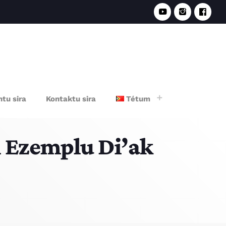
e
tu sira
Kontaktu sira
Tétum
i Ezemplu Di’ak