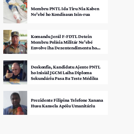
Membru PNTL Ida Tiru Nia Kaben
Ne’ebé ho Kondisaun Isin-rua
Komandu Jerál F-FDTL Detein
Membru Polísia Militár Ne’ebé
Envolve iha Dezentendimentu ho
SEATOU
Deskonfia, Kandidatu Ajente PNTL
ho Inisiál JGCM Laiha Diploma
Sekundáriu Pasa Ba Teste Médiku
Prezidente Filipina Telefone Xanana
Husu Kansela Apóiu Umanitáriu