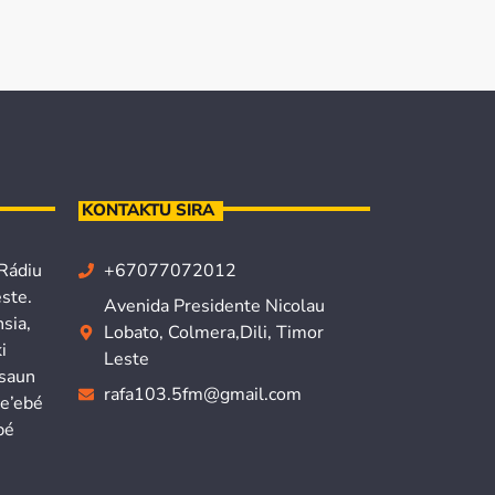
KONTAKTU SIRA
 Rádiu
+67077072012
ste.
Avenida Presidente Nicolau
sia,
Lobato, Colmera,Dili, Timor
i
Leste
isaun
rafa103.5fm@gmail.com
ne’ebé
bé