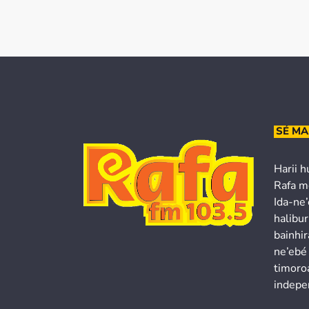
SÉ MA
Harii h
Rafa m
Ida-ne
halibur
bainhir
ne’ebé
timoroa
indepe