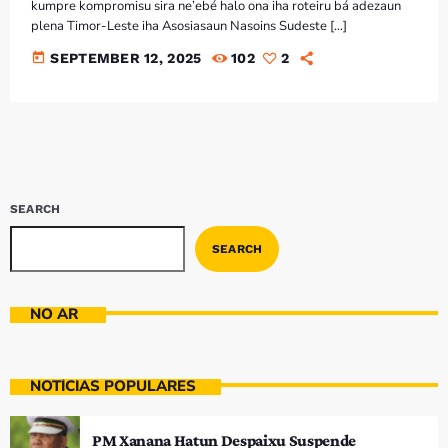
Bom dia RAFA
kumpre kompromisu sira ne’ebé halo ona iha roteiru bá adezaun
7:00 AM - 9:00 AM
plena Timor-Leste iha Asosiasaun Nasoins Sudeste […]
today
SEPTEMBER 12, 2025
102
2
Bom dia RAFA
7:00 AM - 10:00 AM
SEARCH
SEARCH
NO AR
NOTÍCIAS POPULARES
PM Xanana Hatun Despaixu Suspende