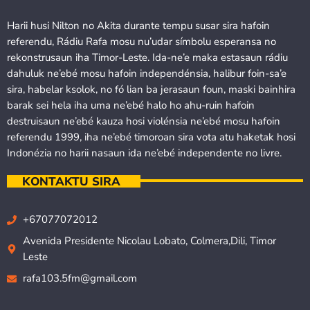
Harii husi Nilton no Akita durante tempu susar sira hafoin
referendu, Rádiu Rafa mosu nu’udar símbolu esperansa no
rekonstrusaun iha Timor-Leste. Ida-ne’e maka estasaun rádiu
dahuluk ne’ebé mosu hafoin independénsia, halibur foin-sa’e
sira, habelar ksolok, no fó lian ba jerasaun foun, maski bainhira
barak sei hela iha uma ne’ebé halo ho ahu-ruin hafoin
destruisaun ne’ebé kauza hosi violénsia ne’ebé mosu hafoin
referendu 1999, iha ne’ebé timoroan sira vota atu haketak hosi
Indonézia no harii nasaun ida ne’ebé independente no livre.
KONTAKTU SIRA
+67077072012
Avenida Presidente Nicolau Lobato, Colmera,Dili, Timor
Leste
rafa103.5fm@gmail.com