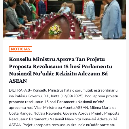
PROGRAMA SIRA
VÍDEO SIRA
EVENTU SIRA
NOTICIAS
KONTAKTU SIRA
Konsellu Ministru Aprova Tan Projetu
Proposta Rezolusaun 15 hosi Parlamentu
TÉTUM
keyboard_arrow_down
Nasionál Nu’udár Rekizitu Adezaun Bá
TÉTUM
ASEAN
PORTUGUÊS
PRÓXIMOS PROGRAMAS
DILI, RAFA.tl- Konsellu Ministrus hala’o sorumutuk estraordináriu
iha Palásiu Governu, Dili, Kinta (12/09/2025), hodi aprova projetu
proposta rezolusaun 15 hosi Parlamentu Nasionál ne’ebé
Bom dia RAFA
aprezenta hosi Vise-Ministra bá Asuntu ASEAN, Milena Maria da
7:00 AM - 10:00 AM
Costa Rangel. Notísia Relvante: Governu Aprova Projetu Proposta
Rezolusaun Parlamentu Nasionál Nian-hitu Kona-bá Adezaun Bá
ASEAN Projetu proposta rezolusaun sira-ne’e nu’udár parte atu