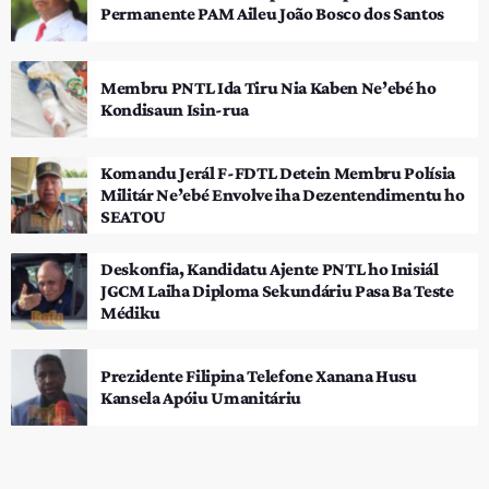
Permanente PAM Aileu João Bosco dos Santos
Membru PNTL Ida Tiru Nia Kaben Ne’ebé ho
Kondisaun Isin-rua
Komandu Jerál F-FDTL Detein Membru Polísia
Militár Ne’ebé Envolve iha Dezentendimentu ho
SEATOU
Deskonfia, Kandidatu Ajente PNTL ho Inisiál
JGCM Laiha Diploma Sekundáriu Pasa Ba Teste
Médiku
Prezidente Filipina Telefone Xanana Husu
Kansela Apóiu Umanitáriu