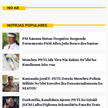
NO AR
NOTÍCIAS POPULARES
PM Xanana Hatun Despaixu Suspende
Permanente PAM Aileu João Bosco dos Santos
Membru PNTL Ida Tiru Nia Kaben Ne’ebé ho
Kondisaun Isin-rua
Komandu Jerál F-FDTL Detein Membru Polísia
Militár Ne’ebé Envolve iha Dezentendimentu ho
SEATOU
Deskonfia, Kandidatu Ajente PNTL ho Inisiál
JGCM Laiha Diploma Sekundáriu Pasa Ba Teste