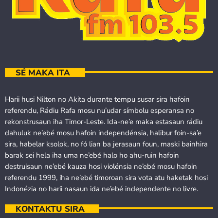
SÉ MAKA ITA
Harii husi Nilton no Akita durante tempu susar sira hafoin
referendu, Rádiu Rafa mosu nu’udar símbolu esperansa no
rekonstrusaun iha Timor-Leste. Ida-ne’e maka estasaun rádiu
dahuluk ne’ebé mosu hafoin independénsia, halibur foin-sa’e
sira, habelar ksolok, no fó lian ba jerasaun foun, maski bainhira
barak sei hela iha uma ne’ebé halo ho ahu-ruin hafoin
destruisaun ne’ebé kauza hosi violénsia ne’ebé mosu hafoin
referendu 1999, iha ne’ebé timoroan sira vota atu haketak hosi
Indonézia no harii nasaun ida ne’ebé independente no livre.
KONTAKTU SIRA