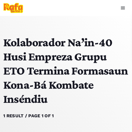
menu
close
Kolaborador Na’in-40
play_arrow
OUVIR RAFA
Husi Empreza Grupu
ETO Termina Formasaun
HOME
Kona-Bá Kombate
NOTISIA
Inséndiu
EKIPA
TOP 15
1 RESULT / PAGE 1 OF 1
PODCAST SIRA