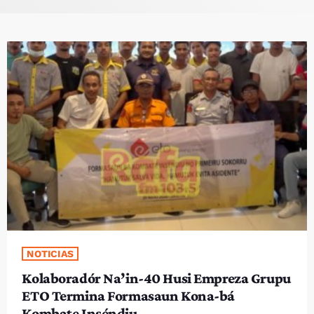
PROGRAMA SIRA
VÍDEO SIRA
EVENTU SIRA
KONTAKTU SIRA
TÉTUM
keyboard_arrow_down
TÉTUM
PORTUGUÊS
PRÓXIMOS PROGRAMAS
NOTICIAS
Kolaboradór Na’in-40 Husi Empreza Grupu
ETO Termina Formasaun Kona-bá
Kombate Inséndiu