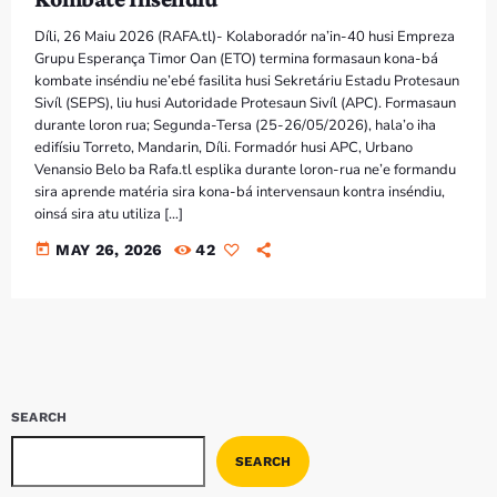
Díli, 26 Maiu 2026 (RAFA.tl)- Kolaboradór na’in-40 husi Empreza
Grupu Esperança Timor Oan (ETO) termina formasaun kona-bá
kombate inséndiu ne’ebé fasilita husi Sekretáriu Estadu Protesaun
Sivíl (SEPS), liu husi Autoridade Protesaun Sivíl (APC). Formasaun
durante loron rua; Segunda-Tersa (25-26/05/2026), hala’o iha
edifísiu Torreto, Mandarin, Díli. Formadór husi APC, Urbano
Venansio Belo ba Rafa.tl esplika durante loron-rua ne’e formandu
sira aprende matéria sira kona-bá intervensaun kontra inséndiu,
oinsá sira atu utiliza […]
today
MAY 26, 2026
42
SEARCH
SEARCH