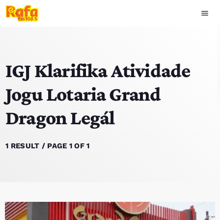
menu
close
IGJ Klarifika Atividade
play_arrow
OUVIR RAFA
Jogu Lotaria Grand
Dragon Legál
HOME
NOTISIA
1 RESULT / PAGE 1 OF 1
EKIPA
TOP 15
PODCAST SIRA