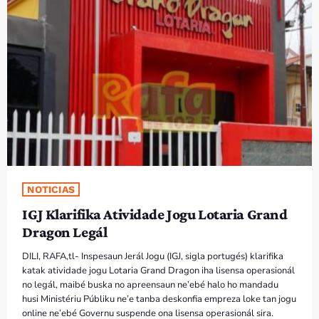
PROGRAMA SIRA
VÍDEO SIRA
EVENTU SIRA
KONTAKTU SIRA
TÉTUM
keyboard_arrow_down
NOTICIAS
TÉTUM
IGJ Klarifika Atividade Jogu Lotaria Grand
PORTUGUÊS
PRÓXIMOS PROGRAMAS
Dragon Legál
DILI, RAFA,tl- Inspesaun Jerál Jogu (IGJ, sigla portugés) klarifika
Bom dia RAFA
katak atividade jogu Lotaria Grand Dragon iha lisensa operasionál
7:00 AM - 10:00 AM
no legál, maibé buska no apreensaun ne’ebé halo ho mandadu
husi Ministériu Públiku ne’e tanba deskonfia empreza loke tan jogu
online ne’ebé Governu suspende ona lisensa operasionál sira.