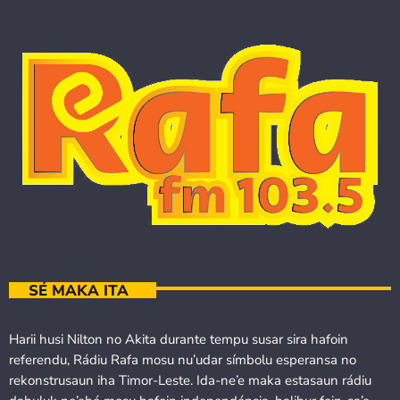
SÉ MAKA ITA
Harii husi Nilton no Akita durante tempu susar sira hafoin
referendu, Rádiu Rafa mosu nu’udar símbolu esperansa no
rekonstrusaun iha Timor-Leste. Ida-ne’e maka estasaun rádiu