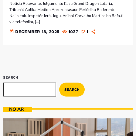
Bom dia RAFA
Notísia Relevante: Julgamentu Kazu Grand Dragon Lotaria,
7:00 AM - 9:00 AM
Tribunál Aplika Medida Aprezentasaun Periódika Ba Jerente
Na’in-tolu Inspetór Jerál Jogu, Anibal Carvalho Martins ba Rafa.tl
via telefónika, […]
today
DECEMBER 18, 2025
1027
1
SEARCH
SEARCH
NO AR