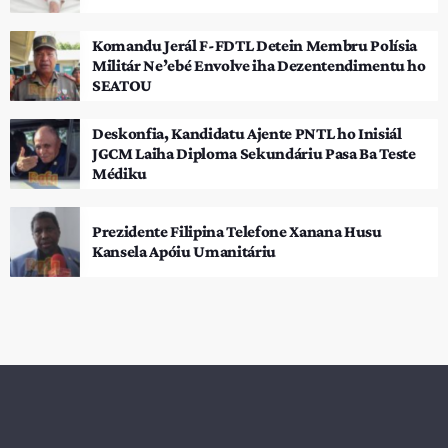
Komandu Jerál F-FDTL Detein Membru Polísia
Militár Ne’ebé Envolve iha Dezentendimentu ho
SEATOU
Deskonfia, Kandidatu Ajente PNTL ho Inisiál
JGCM Laiha Diploma Sekundáriu Pasa Ba Teste
Médiku
Prezidente Filipina Telefone Xanana Husu
Kansela Apóiu Umanitáriu