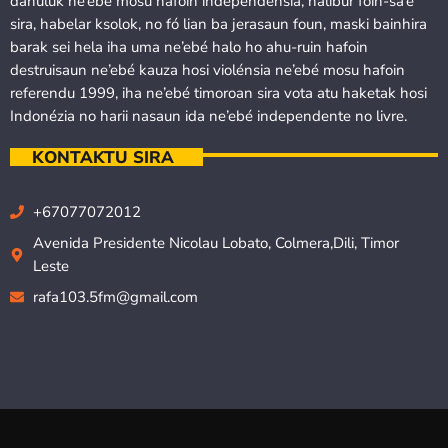
dahuluk ne’ebé mosu hafoin independénsia, halibur foin-sa’e
sira, habelar ksolok, no fó lian ba jerasaun foun, maski bainhira
barak sei hela iha uma ne’ebé halo ho ahu-ruin hafoin
destruisaun ne’ebé kauza hosi violénsia ne’ebé mosu hafoin
referendu 1999, iha ne’ebé timoroan sira vota atu haketak hosi
Indonézia no harii nasaun ida ne’ebé independente no livre.
KONTAKTU SIRA
+67077072012
Avenida Presidente Nicolau Lobato, Colmera,Dili, Timor
Leste
rafa103.5fm@gmail.com