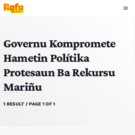
menu
close
Governu Kompromete
play_arrow
OUVIR RAFA
Hametin Polítika
Protesaun Ba Rekursu
HOME
Mariñu
NOTISIA
EKIPA
1 RESULT / PAGE 1 OF 1
TOP 15
PODCAST SIRA