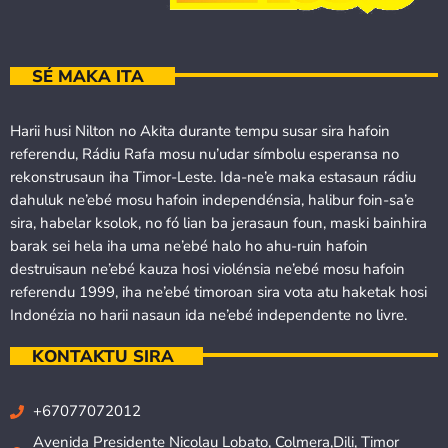
SÉ MAKA ITA
Harii husi Nilton no Akita durante tempu susar sira hafoin
referendu, Rádiu Rafa mosu nu’udar símbolu esperansa no
rekonstrusaun iha Timor-Leste. Ida-ne’e maka estasaun rádiu
dahuluk ne’ebé mosu hafoin independénsia, halibur foin-sa’e
sira, habelar ksolok, no fó lian ba jerasaun foun, maski bainhira
barak sei hela iha uma ne’ebé halo ho ahu-ruin hafoin
destruisaun ne’ebé kauza hosi violénsia ne’ebé mosu hafoin
referendu 1999, iha ne’ebé timoroan sira vota atu haketak hosi
Indonézia no harii nasaun ida ne’ebé independente no livre.
KONTAKTU SIRA
+67077072012
Avenida Presidente Nicolau Lobato, Colmera,Dili, Timor