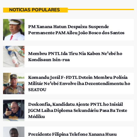
NOTÍCIAS POPULARES
PM Xanana Hatun Despaixu Suspende
Permanente PAM Aileu João Bosco dos Santos
Membru PNTL Ida Tiru Nia Kaben Ne’ebé ho
Kondisaun Isin-rua
Komandu Jerál F-FDTL Detein Membru Polísia
Militár Ne’ebé Envolve iha Dezentendimentu ho
SEATOU
Deskonfia, Kandidatu Ajente PNTL ho Inisiál
JGCM Laiha Diploma Sekundáriu Pasa Ba Teste
Médiku
Prezidente Filipina Telefone Xanana Husu