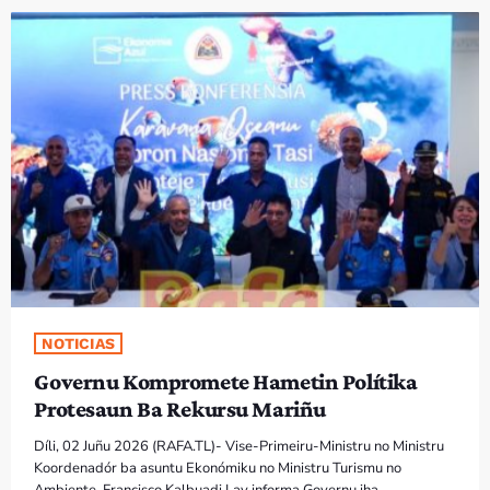
PROGRAMA SIRA
VÍDEO SIRA
EVENTU SIRA
KONTAKTU SIRA
TÉTUM
keyboard_arrow_down
TÉTUM
PORTUGUÊS
PRÓXIMOS PROGRAMAS
NOTICIAS
Governu Kompromete Hametin Polítika
Bom dia RAFA
Protesaun Ba Rekursu Mariñu
7:00 AM - 10:00 AM
Díli, 02 Juñu 2026 (RAFA.TL)- Vise-Primeiru-Ministru no Ministru
Koordenadór ba asuntu Ekonómiku no Ministru Turismu no
Ambiente, Francisco Kalbuadi Lay informa Governu iha