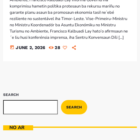
Bom dia RAFA
komprimisu hametin polítika protesaun ba rekursu mariñu no
7:00 AM - 9:00 AM
garante planu asaun ba promosaun ekonomia tasiI neʼebé
reziliente no sustentável iha Timor-Leste. Vise-Primeiru-Ministru
no Ministru Koordenadór ba Asuntu Ekonómiku no Ministru
Bom dia RAFA
Turismu no Ambiente, Francisco Kalbuadi Lay hato’o afirmsaun ne
7:00 AM - 10:00 AM
´e liu husi konferénsia imprensa, iha Sentru Konvensaun Díli […]
today
JUNE 2, 2026
28
SEARCH
SEARCH
NO AR