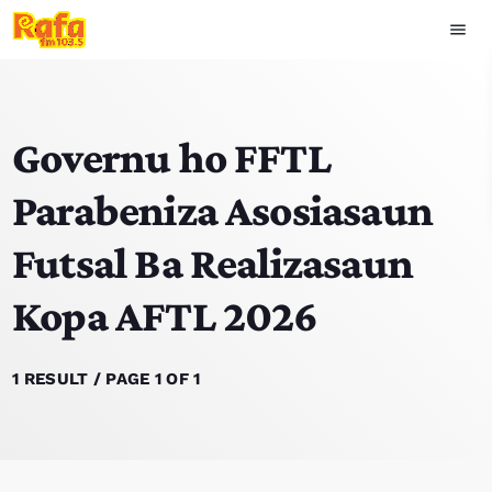
menu
close
Governu ho FFTL
play_arrow
OUVIR RAFA
Parabeniza Asosiasaun
Futsal Ba Realizasaun
HOME
Kopa AFTL 2026
NOTISIA
EKIPA
1 RESULT / PAGE 1 OF 1
TOP 15
PODCAST SIRA