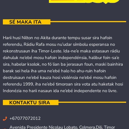
SÉ MAKA ITA
Harii husi Nilton no Akita durante tempu susar sira hafoin
referendu, Rádiu Rafa mosu nu’udar símbolu esperansa no
rekonstrusaun iha Timor-Leste. Ida-ne’e maka estasaun rádiu
dahuluk ne’ebé mosu hafoin independénsia, halibur foin-sa’e
sira, habelar ksolok, no fó lian ba jerasaun foun, maski bainhira
barak sei hela iha uma ne’ebé halo ho ahu-ruin hafoin
destruisaun ne’ebé kauza hosi violénsia ne’ebé mosu hafoin
referendu 1999, iha ne’ebé timoroan sira vota atu haketak hosi
Indonézia no harii nasaun ida ne’ebé independente no livre.
KONTAKTU SIRA
+67077072012
Avenida Presidente Nicolau Lobato, Colmera,Dili, Timor