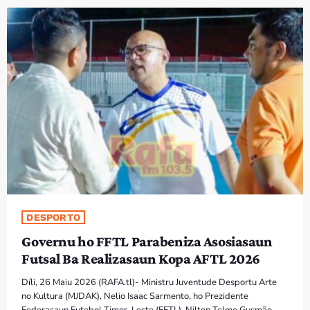
PROGRAMA SIRA
VÍDEO SIRA
EVENTU SIRA
KONTAKTU SIRA
TÉTUM
keyboard_arrow_down
TÉTUM
PORTUGUÊS
PRÓXIMOS PROGRAMAS
DESPORTO
Governu ho FFTL Parabeniza Asosiasaun
Futsal Ba Realizasaun Kopa AFTL 2026
Díli, 26 Maiu 2026 (RAFA.tl)- Ministru Juventude Desportu Arte
no Kultura (MJDAK), Nelio Isaac Sarmento, ho Prezidente
Federasaun Futebol Timor-Leste (FFTL), Nilton Telmo Gusmão