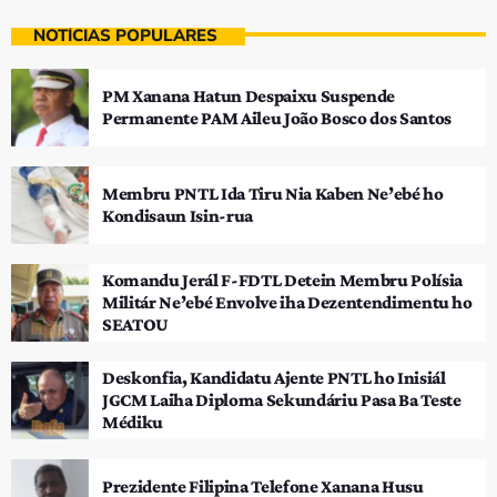
NOTÍCIAS POPULARES
PM Xanana Hatun Despaixu Suspende
Permanente PAM Aileu João Bosco dos Santos
Membru PNTL Ida Tiru Nia Kaben Ne’ebé ho
Kondisaun Isin-rua
Komandu Jerál F-FDTL Detein Membru Polísia
Militár Ne’ebé Envolve iha Dezentendimentu ho
SEATOU
Deskonfia, Kandidatu Ajente PNTL ho Inisiál
JGCM Laiha Diploma Sekundáriu Pasa Ba Teste
Médiku
Prezidente Filipina Telefone Xanana Husu