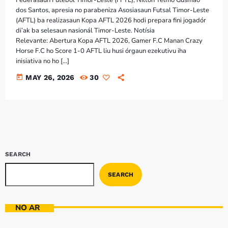
dos Santos, apresia no parabeniza Asosiasaun Futsal Timor-Leste
(AFTL) ba realizasaun Kopa AFTL 2026 hodi prepara fini jogadór
di’ak ba selesaun nasionál Timor-Leste. Notísia
Relevante: Abertura Kopa AFTL 2026, Gamer F.C Manan Crazy
Horse F.C ho Score 1-0 AFTL liu husi órgaun ezekutivu iha
inisiativa no ho […]
today
MAY 26, 2026
30
SEARCH
SEARCH
NO AR