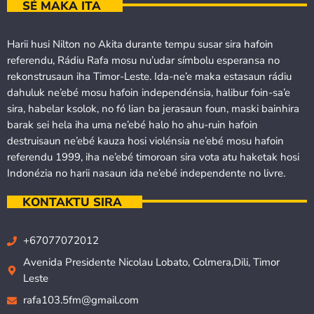
SÉ MAKA ITA
Harii husi Nilton no Akita durante tempu susar sira hafoin
referendu, Rádiu Rafa mosu nu’udar símbolu esperansa no
rekonstrusaun iha Timor-Leste. Ida-ne’e maka estasaun rádiu
dahuluk ne’ebé mosu hafoin independénsia, halibur foin-sa’e
sira, habelar ksolok, no fó lian ba jerasaun foun, maski bainhira
barak sei hela iha uma ne’ebé halo ho ahu-ruin hafoin
destruisaun ne’ebé kauza hosi violénsia ne’ebé mosu hafoin
referendu 1999, iha ne’ebé timoroan sira vota atu haketak hosi
Indonézia no harii nasaun ida ne’ebé independente no livre.
KONTAKTU SIRA
+67077072012
Avenida Presidente Nicolau Lobato, Colmera,Dili, Timor
Leste
rafa103.5fm@gmail.com