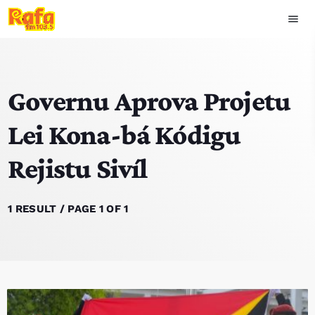
menu
close
Governu Aprova Projetu
play_arrow
OUVIR RAFA
Lei Kona-bá Kódigu
Rejistu Sivíl
HOME
NOTISIA
1 RESULT / PAGE 1 OF 1
EKIPA
TOP 15
PODCAST SIRA