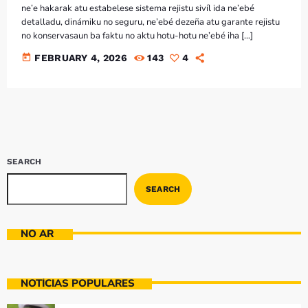
Bom dia RAFA
ne’e hakarak atu estabelese sistema rejistu sivíl ida ne’ebé
7:00 AM - 10:00 AM
detalladu, dinámiku no seguru, ne’ebé dezeña atu garante rejistu
no konservasaun ba faktu no aktu hotu-hotu ne’ebé iha […]
today
FEBRUARY 4, 2026
143
4
SEARCH
SEARCH
NO AR
NOTÍCIAS POPULARES