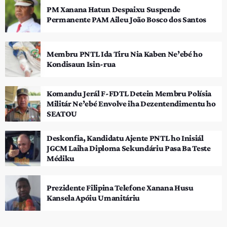
PM Xanana Hatun Despaixu Suspende
Permanente PAM Aileu João Bosco dos Santos
Membru PNTL Ida Tiru Nia Kaben Ne’ebé ho
Kondisaun Isin-rua
Komandu Jerál F-FDTL Detein Membru Polísia
Militár Ne’ebé Envolve iha Dezentendimentu ho
SEATOU
Deskonfia, Kandidatu Ajente PNTL ho Inisiál
JGCM Laiha Diploma Sekundáriu Pasa Ba Teste
Médiku
Prezidente Filipina Telefone Xanana Husu
Kansela Apóiu Umanitáriu