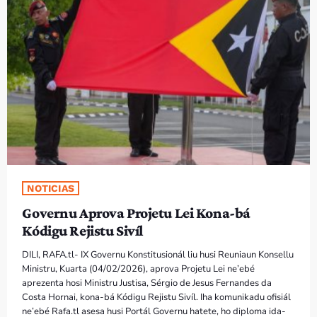
PROGRAMA SIRA
VÍDEO SIRA
EVENTU SIRA
KONTAKTU SIRA
TÉTUM
keyboard_arrow_down
NOTICIAS
TÉTUM
Governu Aprova Projetu Lei Kona-bá
PORTUGUÊS
PRÓXIMOS PROGRAMAS
Kódigu Rejistu Sivíl
DILI, RAFA.tl- IX Governu Konstitusionál liu husi Reuniaun Konsellu
Bom dia RAFA
Ministru, Kuarta (04/02/2026), aprova Projetu Lei ne’ebé
7:00 AM - 9:00 AM
aprezenta hosi Ministru Justisa, Sérgio de Jesus Fernandes da
Costa Hornai, kona-bá Kódigu Rejistu Sivíl. Iha komunikadu ofisiál
ne’ebé Rafa.tl asesa husi Portál Governu hatete, ho diploma ida-