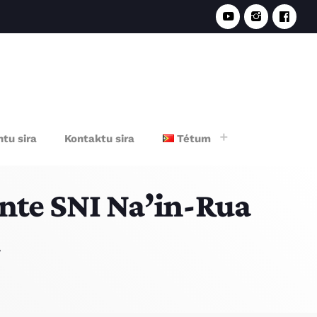
e
tu sira
Kontaktu sira
Tétum
ente SNI Na’in-Rua