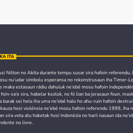
KA ITA
usi Nilton no Akita durante tempu susar sira hafoin referendu,
osu nu’udar símbolu esperansa no rekonstrusaun iha Timor-Le
’e maka estasaun rádiu dahuluk ne’ebé mosu hafoin independén
 foin-sa’e sira, habelar ksolok, no fó lian ba jerasaun foun, mask
a barak sei hela iha uma ne’ebé halo ho ahu-ruin hafoin destru
 kauza hosi violénsia ne’ebé mosu hafoin referendu 1999, iha 
n sira vota atu haketak hosi Indonézia no harii nasaun ida ne’e
ndente no livre.