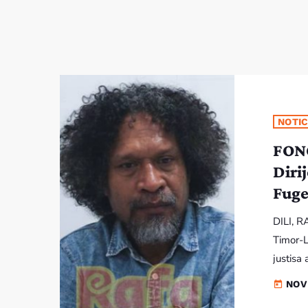
NOTIC
FONG
Diri
Fuge
DILI, 
Timor-L
justisa 
Nasioná
NOV
today
karreta