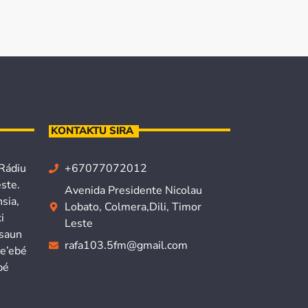
KONTAKTU SIRA
 Rádiu
+67077072012
ste.
Avenida Presidente Nicolau
sia,
Lobato, Colmera,Dili, Timor
i
Leste
isaun
rafa103.5fm@gmail.com
ne’ebé
bé