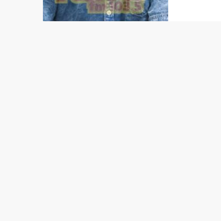
Valenti
fatin, 
fugetes
besik a