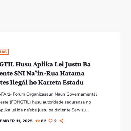
7:00 AM - 10:00 AM
IAS
TIL Husu Aplika Lei Justu Ba
jente SNI Na’in-Rua Hatama
tes Ilegál ho Karreta Estadu
RAFA.tl- Forum Organizasaun Naun Governamentál
este (FONGTIL) husu autoridade seguransa no
aplika lei ida ne’ebé justu ba dirijente Servisu
l Intelijénsia (SNI) ne’ebé hatama fugetes ilegál ho
EMBER 11, 2025
82
2
 Estadu mai Timor-Leste. Diretór Ezekutivu FONGTIL,