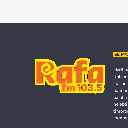
SÉ MA
Harii h
Rafa m
Ida-ne
halibur
bainhir
ne’ebé
timoroa
indepe