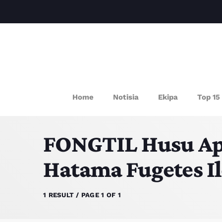
P
Home
Notisia
Ekipa
Top 15
FONGTIL Husu Apli
Hatama Fugetes Il
1 RESULT / PAGE 1 OF 1