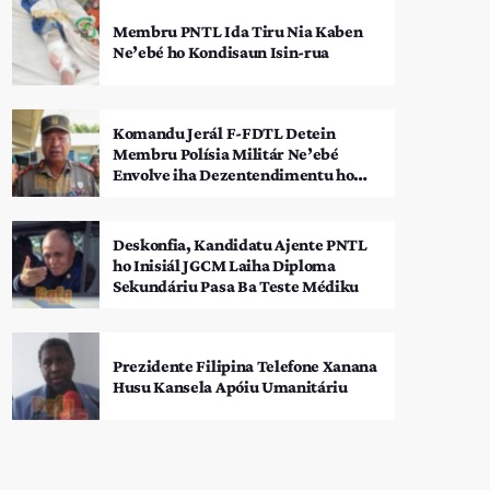
Membru PNTL Ida Tiru Nia Kaben
Ne’ebé ho Kondisaun Isin-rua
Komandu Jerál F-FDTL Detein
Membru Polísia Militár Ne’ebé
Envolve iha Dezentendimentu ho
SEATOU
Deskonfia, Kandidatu Ajente PNTL
ho Inisiál JGCM Laiha Diploma
Sekundáriu Pasa Ba Teste Médiku
Prezidente Filipina Telefone Xanana
Husu Kansela Apóiu Umanitáriu