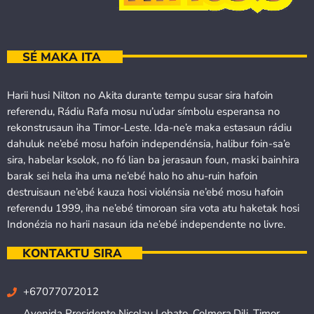
SÉ MAKA ITA
Harii husi Nilton no Akita durante tempu susar sira hafoin
referendu, Rádiu Rafa mosu nu’udar símbolu esperansa no
rekonstrusaun iha Timor-Leste. Ida-ne’e maka estasaun rádiu
dahuluk ne’ebé mosu hafoin independénsia, halibur foin-sa’e
sira, habelar ksolok, no fó lian ba jerasaun foun, maski bainhira
barak sei hela iha uma ne’ebé halo ho ahu-ruin hafoin
destruisaun ne’ebé kauza hosi violénsia ne’ebé mosu hafoin
referendu 1999, iha ne’ebé timoroan sira vota atu haketak hosi
Indonézia no harii nasaun ida ne’ebé independente no livre.
KONTAKTU SIRA
+67077072012
Avenida Presidente Nicolau Lobato, Colmera,Dili, Timor