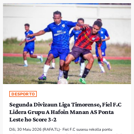
PROGRAMA SIRA
VÍDEO SIRA
EVENTU SIRA
KONTAKTU SIRA
TÉTUM
keyboard_arrow_down
TÉTUM
PORTUGUÊS
PRÓXIMOS PROGRAMAS
DESPORTO
Segunda Divizaun Liga Timorense, Fiel F.C
Bom dia RAFA
Lidera Grupu A Hafoin Manan AS Ponta
7:00 AM - 9:00 AM
Leste ho Score 3-2
Díli, 30 Maiu 2026 (RAFA.TL)- Fiel F.C susesu rekolla pontu