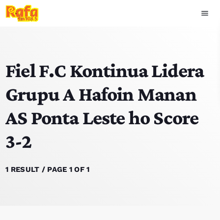
menu
close
Fiel F.C Kontinua Lidera
play_arrow
OUVIR RAFA
Grupu A Hafoin Manan
AS Ponta Leste ho Score
HOME
3-2
NOTISIA
EKIPA
1 RESULT / PAGE 1 OF 1
TOP 15
PODCAST SIRA