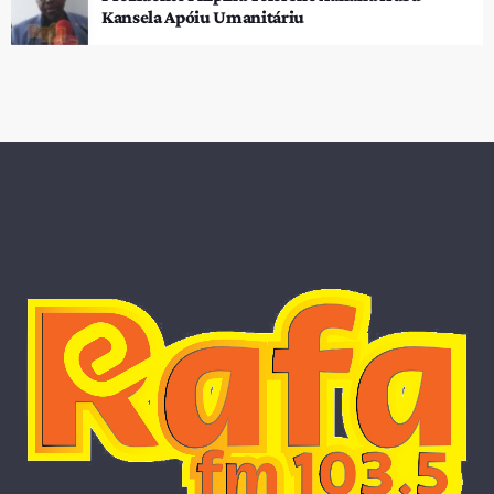
Kansela Apóiu Umanitáriu