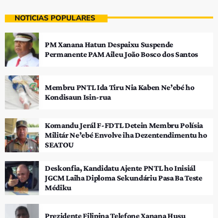
NOTÍCIAS POPULARES
PM Xanana Hatun Despaixu Suspende
Permanente PAM Aileu João Bosco dos Santos
Membru PNTL Ida Tiru Nia Kaben Ne’ebé ho
Kondisaun Isin-rua
Komandu Jerál F-FDTL Detein Membru Polísia
Militár Ne’ebé Envolve iha Dezentendimentu ho
SEATOU
Deskonfia, Kandidatu Ajente PNTL ho Inisiál
JGCM Laiha Diploma Sekundáriu Pasa Ba Teste
Médiku
Prezidente Filipina Telefone Xanana Husu