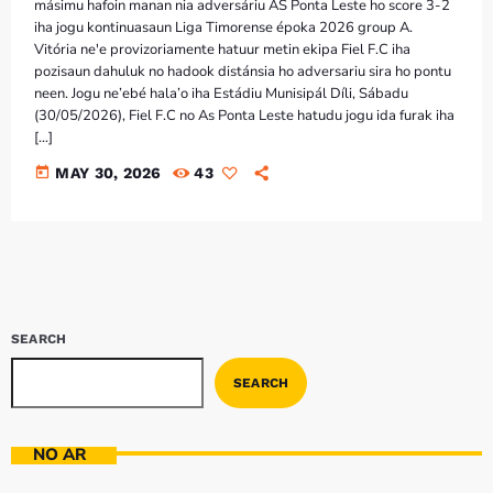
Bom dia RAFA
másimu hafoin manan nia adversáriu AS Ponta Leste ho score 3-2
7:00 AM - 10:00 AM
iha jogu kontinuasaun Liga Timorense époka 2026 group A.
Vitória ne'e provizoriamente hatuur metin ekipa Fiel F.C iha
pozisaun dahuluk no hadook distánsia ho adversariu sira ho pontu
neen. Jogu ne’ebé hala’o iha Estádiu Munisipál Díli, Sábadu
(30/05/2026), Fiel F.C no As Ponta Leste hatudu jogu ida furak iha
[…]
today
MAY 30, 2026
43
SEARCH
SEARCH
NO AR