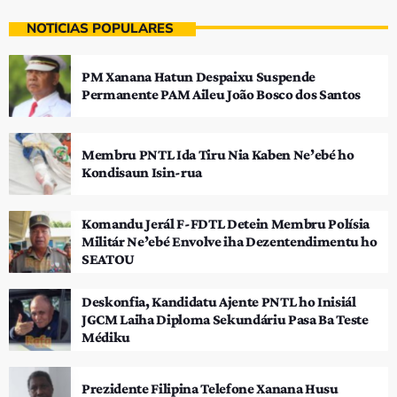
NOTÍCIAS POPULARES
PM Xanana Hatun Despaixu Suspende
Permanente PAM Aileu João Bosco dos Santos
Membru PNTL Ida Tiru Nia Kaben Ne’ebé ho
Kondisaun Isin-rua
Komandu Jerál F-FDTL Detein Membru Polísia
Militár Ne’ebé Envolve iha Dezentendimentu ho
SEATOU
Deskonfia, Kandidatu Ajente PNTL ho Inisiál
JGCM Laiha Diploma Sekundáriu Pasa Ba Teste
Médiku
Prezidente Filipina Telefone Xanana Husu