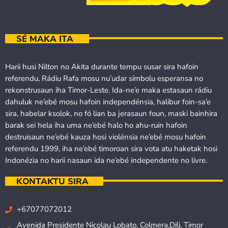
SÉ MAKA ITA
Harii husi Nilton no Akita durante tempu susar sira hafoin
referendu, Rádiu Rafa mosu nu’udar símbolu esperansa no
rekonstrusaun iha Timor-Leste. Ida-ne’e maka estasaun rádiu
dahuluk ne’ebé mosu hafoin independénsia, halibur foin-sa’e
sira, habelar ksolok, no fó lian ba jerasaun foun, maski bainhira
barak sei hela iha uma ne’ebé halo ho ahu-ruin hafoin
destruisaun ne’ebé kauza hosi violénsia ne’ebé mosu hafoin
referendu 1999, iha ne’ebé timoroan sira vota atu haketak hosi
Indonézia no harii nasaun ida ne’ebé independente no livre.
KONTAKTU SIRA
+67077072012
Avenida Presidente Nicolau Lobato, Colmera,Dili, Timor