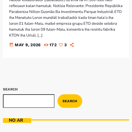
Bom dia RAFA
reflesaun kalan hamutuk. Notísia Relevante: Prezidente Repúblika
7:00 AM - 9:00 AM
Parabeniza Nilton Gusmão Ba Investimentu Parque Industriál ETO
iha Manatuto Loron mundiál traballadór kada tinan hala’o iha
loron 01 fulan-Maiu, maibé empreza grupu ETO deside selebra
Bom dia RAFA
hamutuk iha loron 09 fulan-Maiu, konsentra iha resintu fabrika
7:00 AM - 10:00 AM
KTON iha Urluli, […]
today
MAY 9, 2026
172
3
SEARCH
SEARCH
NO AR