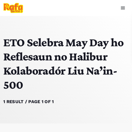
menu
close
ETO Selebra May Day ho
play_arrow
OUVIR RAFA
Reflesaun no Halibur
Kolaboradór Liu Na’in-
HOME
500
NOTISIA
EKIPA
1 RESULT / PAGE 1 OF 1
TOP 15
PODCAST SIRA