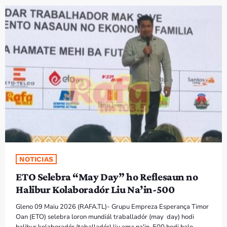
PROGRAMA SIRA
VÍDEO SIRA
EVENTU SIRA
KONTAKTU SIRA
TÉTUM
keyboard_arrow_down
TÉTUM
PORTUGUÊS
PRÓXIMOS PROGRAMAS
NOTICIAS
ETO Selebra “May Day” ho Reflesaun no
Bom dia RAFA
Halibur Kolaboradór Liu Na’in-500
7:00 AM - 10:00 AM
Gleno 09 Maiu 2026 (RAFA.TL)- Grupu Empreza Esperança Timor
Oan (ETO) selebra loron mundiál traballadór (may day) hodi
halibur kolaboradór (taballadór) liu ema na'in-500 hodi halo