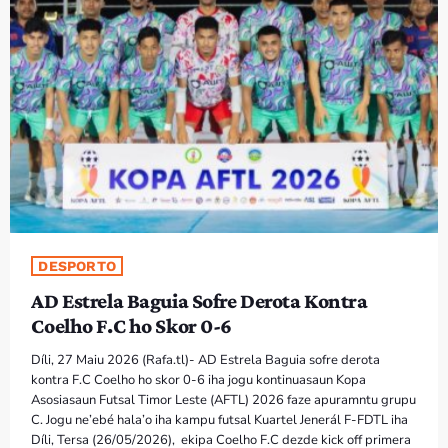
PROGRAMA SIRA
VÍDEO SIRA
EVENTU SIRA
KONTAKTU SIRA
TÉTUM
keyboard_arrow_down
DESPORTO
TÉTUM
AD Estrela Baguia Sofre Derota Kontra
PORTUGUÊS
PRÓXIMOS PROGRAMAS
Coelho F.C ho Skor 0-6
Díli, 27 Maiu 2026 (Rafa.tl)- AD Estrela Baguia sofre derota
kontra F.C Coelho ho skor 0-6 iha jogu kontinuasaun Kopa
Asosiasaun Futsal Timor Leste (AFTL) 2026 faze apuramntu grupu
C. Jogu ne’ebé hala’o iha kampu futsal Kuartel Jenerál F-FDTL iha
Díli, Tersa (26/05/2026), ekipa Coelho F.C dezde kick off primera