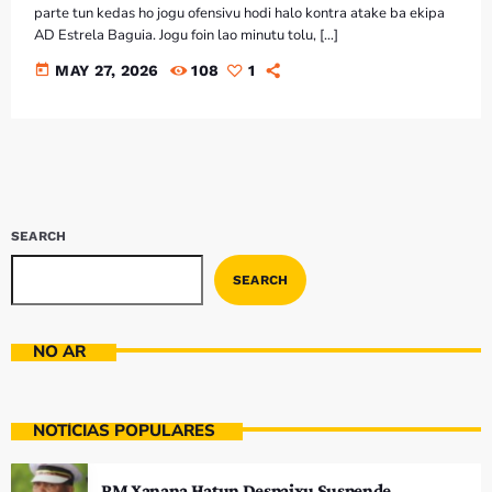
parte tun kedas ho jogu ofensivu hodi halo kontra atake ba ekipa
AD Estrela Baguia. Jogu foin lao minutu tolu, […]
today
MAY 27, 2026
108
1
SEARCH
SEARCH
NO AR
NOTÍCIAS POPULARES
PM Xanana Hatun Despaixu Suspende