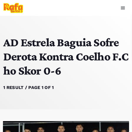
menu
close
AD Estrela Baguia Sofre
play_arrow
OUVIR RAFA
Derota Kontra Coelho F.C
ho Skor 0-6
HOME
NOTISIA
1 RESULT / PAGE 1 OF 1
EKIPA
TOP 15
PODCAST SIRA