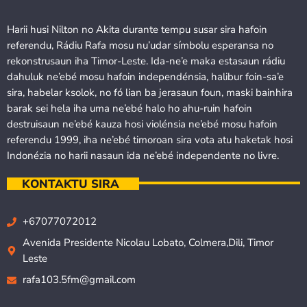
Harii husi Nilton no Akita durante tempu susar sira hafoin
referendu, Rádiu Rafa mosu nu’udar símbolu esperansa no
rekonstrusaun iha Timor-Leste. Ida-ne’e maka estasaun rádiu
dahuluk ne’ebé mosu hafoin independénsia, halibur foin-sa’e
sira, habelar ksolok, no fó lian ba jerasaun foun, maski bainhira
barak sei hela iha uma ne’ebé halo ho ahu-ruin hafoin
destruisaun ne’ebé kauza hosi violénsia ne’ebé mosu hafoin
referendu 1999, iha ne’ebé timoroan sira vota atu haketak hosi
Indonézia no harii nasaun ida ne’ebé independente no livre.
KONTAKTU SIRA
+67077072012
Avenida Presidente Nicolau Lobato, Colmera,Dili, Timor
Leste
rafa103.5fm@gmail.com