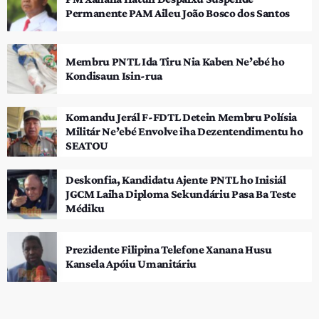
Permanente PAM Aileu João Bosco dos Santos
Membru PNTL Ida Tiru Nia Kaben Ne’ebé ho
Kondisaun Isin-rua
Komandu Jerál F-FDTL Detein Membru Polísia
Militár Ne’ebé Envolve iha Dezentendimentu ho
SEATOU
Deskonfia, Kandidatu Ajente PNTL ho Inisiál
JGCM Laiha Diploma Sekundáriu Pasa Ba Teste
Médiku
Prezidente Filipina Telefone Xanana Husu
Kansela Apóiu Umanitáriu