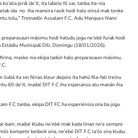
ko’alia jerál de’it, ita labele fó sai, tanba ita-nia
 ketak ida no iha maneira rasik hodi halo oinsá mak tenke
pontu tolu,” Treinadór Assalam F.C, Adu Marques Nami
a preparasaun másimu hodi hatudu jogu ne’ebé furak hodi
a Estádiu Munisipál Díli, Domingu (18/01/2026).
 afirma, maske nia ekipa ladún halo preparasaun másimu,
.C.
ubá ita sei férias kleur depois ita hahú fila-fali treinu
entu 60 de’it, maibé DIT F.C iha esperansa atu manán iha
lam F.C tanba, ekipa DIT FC ha esperiénsia ona ba jogu
bai-bain, maibé klubu ne’ebé mak kada tinan ne’e sempre
a mós kompete beibeik ona, ne’ebé DIT F.C la’ós ona klubu