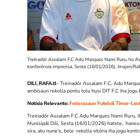
Treinadór Assalam F.C Adu Marques Nami Ruru, ho Asist
konferénsia imprensa, Sesta (16/01/2026). Imajen/Raf
DILI, RAFA.tl
– Treinadór Assalam F.C, Adu Marque
ambisaun rekolla pontu tolu husi DIT F.C iha jogu
Notísia Relevante:
Federasaun Futeból Timor-Lest
Treinadór Assalam F.C Adu Marques Nami Ruru, iha
Munisipál Díli, Sesta (16/01/2026) hatete, hanesan
sira, atu nune’e, bele rekolla vitória iha jogu kontr