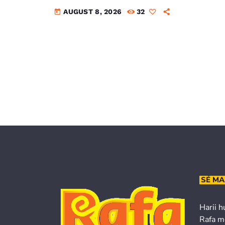
AUGUST 8, 2026
32
today
SÉ MA
Harii h
Rafa m