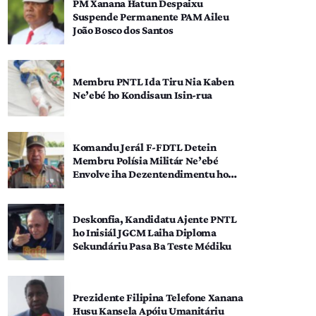
PM Xanana Hatun Despaixu
Suspende Permanente PAM Aileu
João Bosco dos Santos
Membru PNTL Ida Tiru Nia Kaben
Ne’ebé ho Kondisaun Isin-rua
Komandu Jerál F-FDTL Detein
Membru Polísia Militár Ne’ebé
Envolve iha Dezentendimentu ho
SEATOU
Deskonfia, Kandidatu Ajente PNTL
ho Inisiál JGCM Laiha Diploma
Sekundáriu Pasa Ba Teste Médiku
Prezidente Filipina Telefone Xanana
Husu Kansela Apóiu Umanitáriu