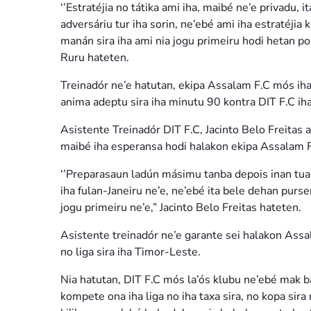
‘’Estratéjia no tátika ami iha, maibé ne’e privadu, ita 
adversáriu tur iha sorin, ne’ebé ami iha estratéjia
manán sira iha ami nia jogu primeiru hodi hetan 
Ruru hateten.
Treinadór ne’e hatutan, ekipa Assalam F.C mós ih
anima adeptu sira iha minutu 90 kontra DIT F.C ih
Asistente Treinadór DIT F.C, Jacinto Belo Freitas
maibé iha esperansa hodi halakon ekipa Assalam F
‘’Preparasaun ladún másimu tanba depois inan tuan li
iha fulan-Janeiru ne’e, ne’ebé ita bele dehan purs
jogu primeiru ne’e,” Jacinto Belo Freitas hateten.
Asistente treinadór ne’e garante sei halakon Assa
no liga sira iha Timor-Leste.
Nia hatutan, DIT F.C mós la’ós klubu ne’ebé mak 
kompete ona iha liga no iha taxa sira, no kopa sir