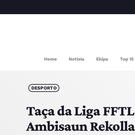
P
Home
Notisia
Ekipa
Top 15
DESPORTO
Taça da Liga FFTL
Ambisaun Rekolla