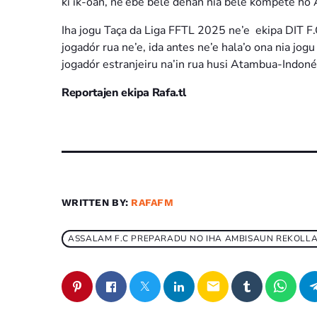
ki’ik-oan, ne’ebé bele dehan nia bele kompete ho
Iha jogu Taça da Liga FFTL 2025 ne’e ekipa DIT F.C
jogadór rua ne’e, ida antes ne’e hala’o ona nia jog
jogadór estranjeiru na’in rua husi Atambua-Indon
Reportajen ekipa Rafa.tl
WRITTEN BY:
RAFAFM
ASSALAM F.C PREPARADU NO IHA AMBISAUN REKOLLA
email