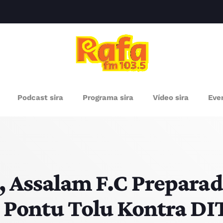
clos
RÓXIMOS PROGRAMAS
Podcast sira
Programa sira
Vídeo sira
Even
, Assalam F.C Preparad
 Pontu Tolu Kontra DIT