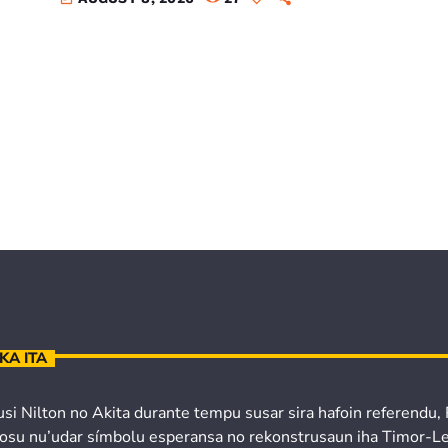
KA ITA
usi Nilton no Akita durante tempu susar sira hafoin referendu,
osu nu’udar símbolu esperansa no rekonstrusaun iha Timor-Le