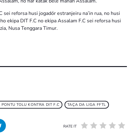
 Assalam, no fiar katak bele manán Assalam.
 sei reforsa husi jogadór estranjeiru na’in rua, no husi
u ho ekipa DIT F.C no ekipa Assalam F.C sei reforsa husi
ézia, Nusa Tenggara Timur.
 PONTU TOLU KONTRA DIT F.C
TAÇA DA LIGA FFTL
RATE IT