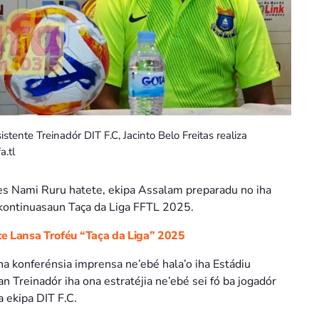
ente Treinadór DIT F.C, Jacinto Belo Freitas realiza
a.tl
s Nami Ruru hatete, ekipa Assalam preparadu no iha
 kontinuasaun Taça da Liga FFTL 2025.
e Lansa Troféu “Taça da Liga” 2025
 konferénsia imprensa ne’ebé hala’o iha Estádiu
 Treinadór iha ona estratéjia ne’ebé sei fó ba jogadór
a ekipa DIT F.C.