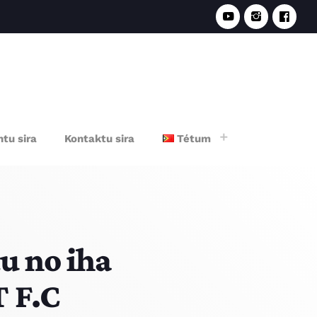
e
tu sira
Kontaktu sira
Tétum
u no iha
 F.C