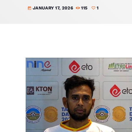
JANUARY 17, 2026
115
1
today