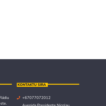
KONTAKTU SIRA
 Rádiu
+67077072012
ste.
Avenida Presidente Nicolau