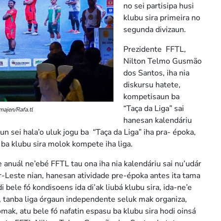
no sei partisipa husi
klubu sira primeira no
segunda divizaun.
Prezidente FFTL,
Nilton Telmo Gusmão
dos Santos, iha nia
diskursu hatete,
kompetisaun ba
“Taça da Liga” sai
majen/Rafa.tl
hanesan kalendáriu
 sei hala’o uluk jogu ba “Taça da Liga” iha pra- époka,
u ba klubu sira molok kompete iha liga.
e anuál ne’ebé FFTL tau ona iha nia kalendáriu sai nu’udár
or-Leste nian, hanesan atividade pre-époka antes ita tama
di bele fó kondisoens ida di’ak liubá klubu sira, ida-ne’e
, tanba liga órgaun independente seluk mak organiza,
mak, atu bele fó nafatin espasu ba klubu sira hodi oinsá