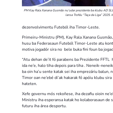
PM Kay Rala Xanana Gusmão nu’udar prezidente ba klubu AD SLB 
lansa Troféu “Taça da Liga” 2025. I
dezenvolvimentu Futeból iha Timor-Leste.
Primeiru-Ministru (PM), Kay Rala Xanana Gusmão, 
husu ba Federasaun Futeból Timor-Leste atu konti
motiva jogadór sira no bele buka fini foun ba jogadó
“Atu dehan de’it fó parabens ba Prezidente FFTL ho
ida ne’e, halo tiha depois para tiha . Neneik-neneik
ba oin ha’u sente katak sei iha emprezáriu balun, 
Timor oan ne’ebé di’ak hakarak fó apóiu klubu sira
hateten.
Xefe governu mós rekoñese, iha dezafiu oioin ne’
Ministru iha esperansa katak ho kolaborasaun de se
futuru iha área desportu.