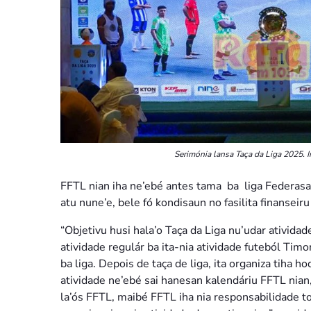
Serimónia lansa Taça da Liga 2025. I
FFTL nian iha ne’ebé antes tama ba liga Federasaun
atu nune’e, bele fó kondisaun no fasilita finanseir
“Objetivu husi hala’o Taça da Liga nu’udar atividad
atividade regulár ba ita-nia atividade futeból Tim
ba liga. Depois de taça de liga, ita organiza tiha ho
atividade ne’ebé sai hanesan kalendáriu FFTL nian
la’ós FFTL, maibé FFTL iha nia responsabilidade to