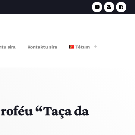
e
tu sira
Kontaktu sira
Tétum
roféu “Taça da