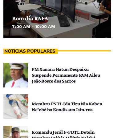
Bom dia RAFA
7:00 AM - 10:00 AM
NOTÍCIAS POPULARES
PM Xanana Hatun Despaixu
Suspende Permanente PAM Aileu
João Bosco dos Santos
Membru PNTL Ida Tiru Nia Kaben
Ne’ebé ho Kondisaun Isin-rua
Komandu Jerál F-FDTL Detein
Membru Polísia Militár Ne’ebé