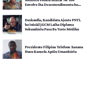
Envolve iha Dezentendimentu ho
SEATOU
Deskonfia, Kandidatu Ajente PNTL
ho Inisiál JGCM Laiha Diploma
Sekundáriu Pasa Ba Teste Médiku
Prezidente Filipina Telefone Xanana
Husu Kansela Apóiu Umanitáriu