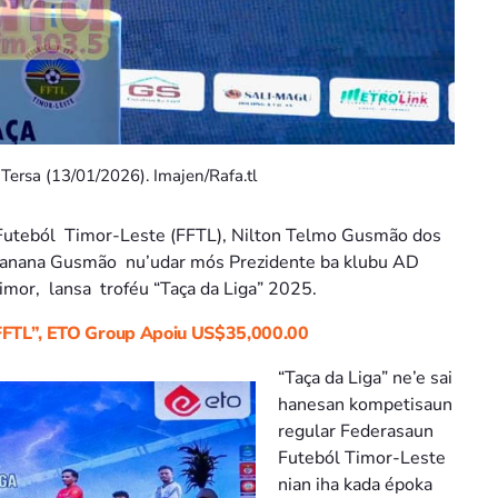
 Tersa (13/01/2026). Imajen/Rafa.tl
Futeból Timor-Leste (FFTL), Nilton Telmo Gusmão dos
 Xanana Gusmão nu’udar mós Prezidente ba klubu AD
imor, lansa troféu “Taça da Liga” 2025.
a FFTL”, ETO Group Apoiu US$35,000.00
“Taça da Liga” ne’e sai
hanesan kompetisaun
regular Federasaun
Futeból Timor-Leste
nian iha kada époka