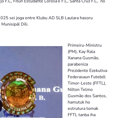
jo F.C, Fitun Estudante Lorosa’e F.C, Santa Cruz F.C, no
a 2025 sei joga entre Klubu AD SLB Laulara hasoru
Munisipál Díli.
Primeiru-Ministru
(PM), Kay Rala
Xanana Gusmão,
parabeniza
Prezidente Ezekutiva
Federasaun Futeból
Timor-Leste (FFTL),
Nilton Telmo
Gusmão dos Santos,
hamutuk ho
estrutura tomak
FFTL tanba iha