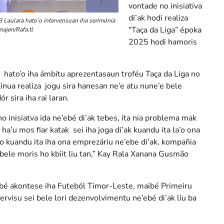
vontade no inisiativa
di’ak hodi realiza
Laulara hato’o intervensuan iha serimónia
“Taça da Liga” époka
majen/Rafa.tl
2025 hodi hamoris
hato’o iha ámbitu aprezentasaun troféu Taça da Liga no
nua realiza jogu sira hanesan ne’e atu nune’e bele
r sira iha rai laran.
 inisiatva ida ne’ebé di’ak tebes, ita nia problema mak
 ha’u mos fiar katak sei iha joga di’ak kuandu ita la’o ona
no kuandu ita iha ona emprezáriu ne’ebe di’ak, kompañia
 bele moris ho kbiit liu tan,” Kay Rala Xanana Gusmão
ebé akontese iha Futeból Timor-Leste, maibé Primeiru
rvisu sei bele lori dezenvolvimentu ne’ebé di’ak liu ba