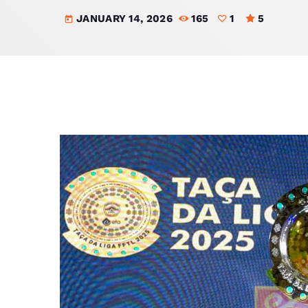
JANUARY 14, 2026
165
1
5
today