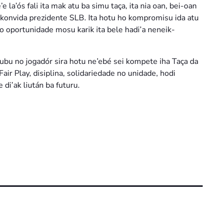
 la’ós fali ita mak atu ba simu taça, ita nia oan, bei-oan
 konvida prezidente SLB. Ita hotu ho kompromisu ida atu
 ho oportunidade mosu karik ita bele hadi’a neneik-
ubu no jogadór sira hotu ne’ebé sei kompete iha Taça da
air Play, disiplina, solidariedade no unidade, hodi
i’ak liután ba futuru.