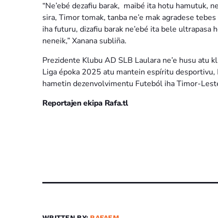
“Ne’ebé dezafiu barak, maibé ita hotu hamutuk, ne’e
sira, Timor tomak, tanba ne’e mak agradese tebes
iha futuru, dizafiu barak ne’ebé ita bele ultrapasa
neneik,” Xanana subliña.
Prezidente Klubu AD SLB Laulara ne’e husu atu kl
Liga époka 2025 atu mantein espíritu desportivu, F
hametin dezenvolvimentu Futeból iha Timor-Leste d
Reportajen ekipa Rafa.tl
WRITTEN BY:
RAFAFM