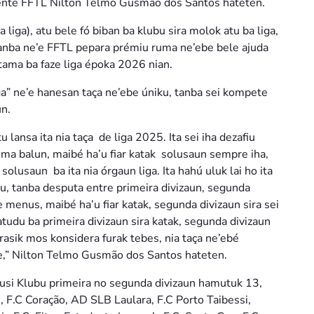
zidente FFTL Nilton Telmo Gusmão dos Santos hateten.
 liga), atu bele fó biban ba klubu sira molok atu ba liga,
 tanba ne’e FFTL pepara prémiu ruma ne’ebe bele ajuda
 tama ba faze liga époka 2026 nian.
a” ne’e hanesan taça ne’ebe úniku, tanba sei kompete
un.
 lansa ita nia taça de liga 2025. Ita sei iha dezafiu
blema balun, maibé ha’u fiar katak solusaun sempre iha,
solusaun ba ita nia órgaun liga. Ita hahú uluk lai ho ita
ijiu, tanba desputa entre primeira divizaun, segunda
e’e menus, maibé ha’u fiar katak, segunda divizaun sira sei
tudu ba primeira divizaun sira katak, segunda divizaun
 rasik mos konsidera furak tebes, nia taça ne’ebé
are,” Nilton Telmo Gusmão dos Santos hateten.
usi Klubu primeira no segunda divizaun hamutuk 13,
, F.C Coração, AD SLB Laulara, F.C Porto Taibessi,