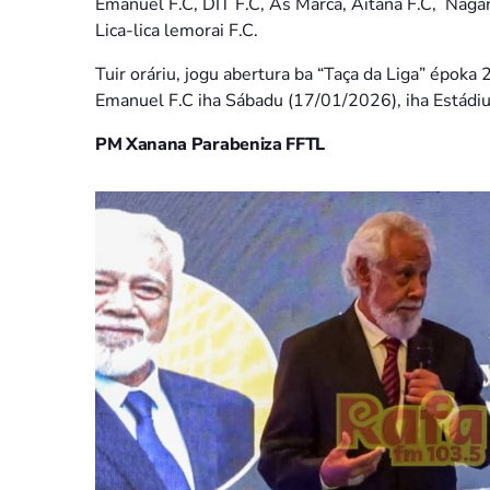
Emanuel F.C, DIT F.C, As Marca, Aitana F.C, Nagar
Lica-lica lemorai F.C.
Tuir oráriu, jogu abertura ba “Taça da Liga” épok
Emanuel F.C iha Sábadu (17/01/2026), iha Estádiu 
PM Xanana Parabeniza FFTL