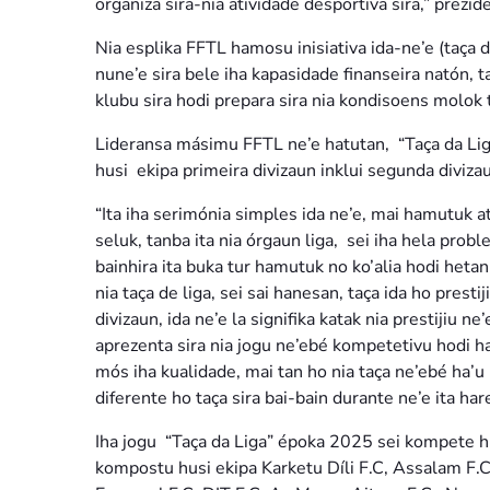
organiza sira-nia atividade desportiva sira,” pre
Nia esplika FFTL hamosu inisiativa ida-ne’e (taça da
nune’e sira bele iha kapasidade finanseira natón,
klubu sira hodi prepara sira nia kondisoens molok
Lideransa másimu FFTL ne’e hatutan, “Taça da Lig
husi ekipa primeira divizaun inklui segunda diviza
“Ita iha serimónia simples ida ne’e, mai hamutuk atu
seluk, tanba ita nia órgaun liga, sei iha hela pro
bainhira ita buka tur hamutuk no ko’alia hodi hetan 
nia taça de liga, sei sai hanesan, taça ida ho prest
divizaun, ida ne’e la signifika katak nia prestijiu n
aprezenta sira nia jogu ne’ebé kompetetivu hodi ha
mós iha kualidade, mai tan ho nia taça ne’ebé ha’u
diferente ho taça sira bai-bain durante ne’e ita h
Iha jogu “Taça da Liga” époka 2025 sei kompete h
kompostu husi ekipa Karketu Díli F.C, Assalam F.C