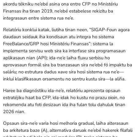
akordu tékniku ne’ebé asina ona entre CFP no Ministériu
Finansas iha tinan 2019, ne’ebé estabelese rekizitu ba
integrasaun entre sistema rua ne’e.
Relatóriu konklui katak, liutiha tinan neen, “SIGAP-Foun agora
daudaun seidauk iha kondisaun atu integra ho sistema
FreeBalance/GRP hosi Ministériu Finansas”: sistema la
implementa servisu web sira ka interfase sira programasaun
aplikasaun nian (API); ida-ne’e laiha fluxu serbisu ho
aprovasaun formál sira ba tranzasaun sira ne’ebé fó impaktu ba
saláriu; no estrutura dadus xave sira hosi sistema rua ne’e—
inklui klasifikasaun orsamentu no sentru kustu sira—la aliña.
Haree ba diagnóstiku ida-ne’e, relatóriu aprezenta opsaun
estratéjiku haat ba CFP, ida-idak ho kustu no prazu oioin, no
rekomenda atu foti desizaun ida iha fulan tolu dahuluk tinan
2026 nian.
Opsaun sira-ne’e varia hosi melhoria gradual, laiha alterasaun
ba arkitetura baze (A), alternativa daruak ne’ebé hakerek filafali