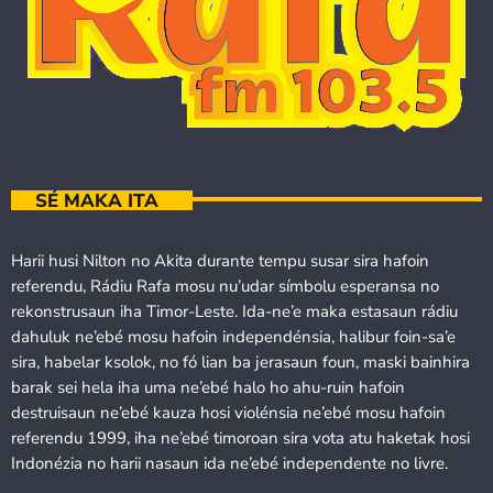
SÉ MAKA ITA
Harii husi Nilton no Akita durante tempu susar sira hafoin
referendu, Rádiu Rafa mosu nu’udar símbolu esperansa no
rekonstrusaun iha Timor-Leste. Ida-ne’e maka estasaun rádiu
dahuluk ne’ebé mosu hafoin independénsia, halibur foin-sa’e
sira, habelar ksolok, no fó lian ba jerasaun foun, maski bainhira
barak sei hela iha uma ne’ebé halo ho ahu-ruin hafoin
destruisaun ne’ebé kauza hosi violénsia ne’ebé mosu hafoin
referendu 1999, iha ne’ebé timoroan sira vota atu haketak hosi
Indonézia no harii nasaun ida ne’ebé independente no livre.