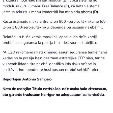
arkitetura hodi halo nia sai modular (B), troka sistema ho
módulu rekursu umanu FreeBalance (C), ka hetan sistema
jestaun rekursu umanu komersiál iha merkadu abertu (D).
Kustu estimadu maka entre loron 800 -serbisu tékniku no to’o
loron 3.800-serbisu tékniku, depende ba opsaun ne’ebé hili.
Relatóriu subliña katak, maski hili opsaun ida de’it, korriji
problema seguransa la presija hein desizaun estratéjika.
“A C2D rekomenda katak remediasaun seguransa tenke hahú
kedas no la presija hein desizaun estratéjika CFP nian, tanba
vulnerabilidade sira ne’ebé identifika kria risku ne’ebé la
aseitável, independente husi opsaun ne’ebé sei hili,” refere.
Reportajen Antonio Sampaio
Nota de redação: Títulu notísia ida-ne’e maka halo alterasaun,
atu garante tradusaun ho rigor no adequasaun ba konteúdu.