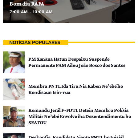
Bom dia RAFA
7:00 AM - 10:00 AM
NOTÍCIAS POPULARES
PM Xanana Hatun Despaixu Suspende
Permanente PAM Aileu João Bosco dos Santos
Membru PNTL Ida Tiru Nia Kaben Ne’ebé ho
Kondisaun Isin-rua
Komandu Jerál F-FDTL Detein Membru Polísia
Militár Ne’ebé Envolve iha Dezentendimentu ho
SEATOU
Deskonfia, Kandidatu Ajente PNTL ho Inisiál