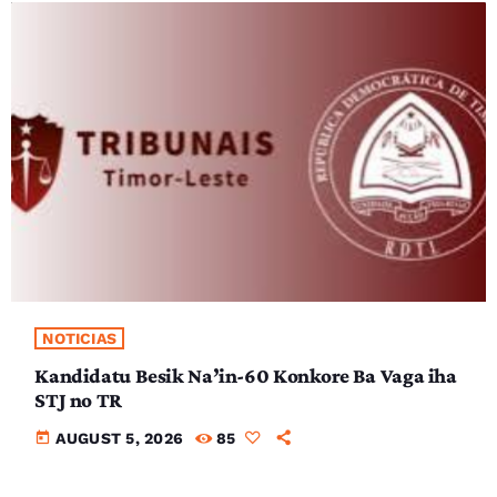
NOTICIAS
Kandidatu Besik Na’in-60 Konkore Ba Vaga iha
STJ no TR
today
AUGUST 5, 2026
85