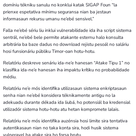
domíniu tékniku sanulu no konklui katak SIGAP Foun “la
prienxe espetativa mínimu seguransa nian ba jestaun
informasaun rekursu umanu ne’ebé sensivel.”
Falla ne’ebé sériu liu inklui vulnerabilidade ida iha script sistema
sentrál, ne’ebé bele permite atakante esternu halo konsulta
arbitrária ba baze dadus no download rejistu pesoál no saláriu
hosi funsionáriu públiku Timor-oan hotu-hotu.
Relatóriu deskreve senáriu ida-ne’e hanesan “Atake Tipu 1” no
klasifika ida-ne’e hanesan iha impaktu krítiku no probabilidade
médiu.
Relatóriu ne’e mós identifika utilizasaun sistema enkriptasaun
senha nian ne’ebé konsidera téknikamente antigu no la
adekuadu durante dékada ida liubá, ho potensiál ba kredensial
utilizadór sistema hotu-hotu atu hetan kompromete lalais.
Relatóriu ne’e mós identifika auzénsia hosi limite sira tentativa
autentikasaun nian no taka konta sira, hodi husik sistema
vulneravel ba atake sira ho forsa brutu.