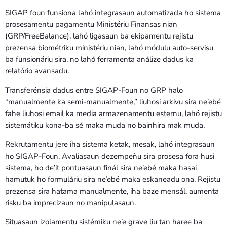
SIGAP foun funsiona lahó integrasaun automatizada ho sistema
prosesamentu pagamentu Ministériu Finansas nian
(GRP/FreeBalance), lahó ligasaun ba ekipamentu rejistu
prezensa biométriku ministériu nian, lahó módulu auto-servisu
ba funsionáriu sira, no lahó ferramenta análize dadus ka
relatório avansadu.
Transferénsia dadus entre SIGAP-Foun no GRP halo
“manualmente ka semi-manualmente,” liuhosi arkivu sira ne’ebé
fahe liuhosi email ka media armazenamentu esternu, lahó rejistu
sistemátiku kona-ba sé maka muda no bainhira mak muda.
Rekrutamentu jere iha sistema ketak, mesak, lahó integrasaun
ho SIGAP-Foun. Avaliasaun dezempeñu sira prosesa fora husi
sistema, ho de’it pontuasaun finál sira ne’ebé maka hasai
hamutuk ho formuláriu sira ne’ebé maka eskaneadu ona. Rejistu
prezensa sira hatama manualmente, iha baze mensál, aumenta
risku ba imprecizaun no manipulasaun.
Situasaun izolamentu sistémiku ne’e grave liu tan haree ba