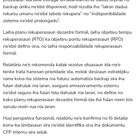
backup úniku ne’ebé disponivel, hodi rezulta iha “lakon dadus
rekursu umanu ne’ebé labele rekupera” no “indisponibilidade
sistema ne’ebé prolongadu”.
Laiha planu rekuperasaun dezastre formál, laiha objetivu tempu
rekuperasaun (RTO) ka objetivu pontu rekuperasaun (RPO)
ne’ebé define ona, no laiha responsabilidade rekuperasaun
formál.
Relatóriu ne’e rekomenda katak rezolve situasaun ida-ne’e
tenke trata hanesan prioridade ida, molok desizaun estratéjiku
ruma kona-ba sistema nia futuru: automatiza backup sira iha
fulan dahuluk nia laran, asegura armazenamentu esternu
ne’ebé seguru iha fulan tolu dahuluk nia laran, no define no
koko planu rekuperasaun dezastre formál ida iha fulan neen to’o
sanulu-resin-rua nia laran.
Husi perspetiva funsionál, relatóriu ne’e konfirma no fó detalle
kona-ba limitasaun sira ne’ebé identifika ona iha dokumentu
CFP internu sira seluk.