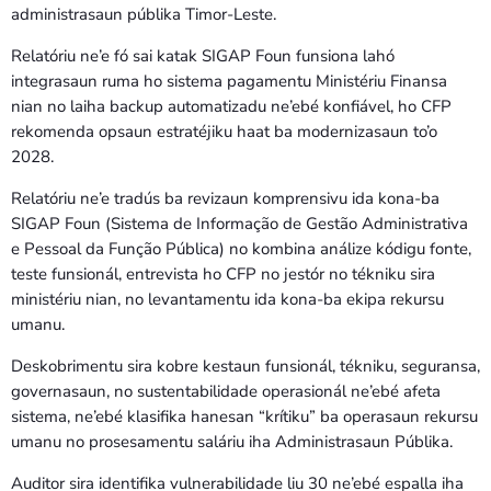
administrasaun públika Timor-Leste.
Relatóriu ne’e fó sai katak SIGAP Foun funsiona lahó
integrasaun ruma ho sistema pagamentu Ministériu Finansa
nian no laiha backup automatizadu ne’ebé konfiável, ho CFP
rekomenda opsaun estratéjiku haat ba modernizasaun to’o
2028.
Relatóriu ne’e tradús ba revizaun komprensivu ida kona-ba
SIGAP Foun (Sistema de Informação de Gestão Administrativa
e Pessoal da Função Pública) no kombina análize kódigu fonte,
teste funsionál, entrevista ho CFP no jestór no tékniku sira
ministériu nian, no levantamentu ida kona-ba ekipa rekursu
umanu.
Deskobrimentu sira kobre kestaun funsionál, tékniku, seguransa,
governasaun, no sustentabilidade operasionál ne’ebé afeta
sistema, ne’ebé klasifika hanesan “krítiku” ba operasaun rekursu
umanu no prosesamentu saláriu iha Administrasaun Públika.
Auditor sira identifika vulnerabilidade liu 30 ne’ebé espalla iha