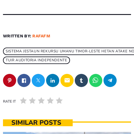
WRITTEN BY:
RAFAFM
SISTEMA JESTAUN REKURSU UMANU TIMOR-LESTE HETAN ATAKE N
TUIR AUDITORIA INDEPENDENTE
email
RATE IT
SIMILAR POSTS