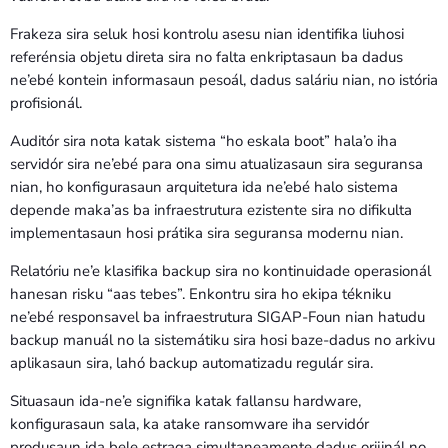
Frakeza sira seluk hosi kontrolu asesu nian identifika liuhosi
referénsia objetu direta sira no falta enkriptasaun ba dadus
ne’ebé kontein informasaun pesoál, dadus saláriu nian, no istória
profisionál.
Auditór sira nota katak sistema “ho eskala boot” hala’o iha
servidór sira ne’ebé para ona simu atualizasaun sira seguransa
nian, ho konfigurasaun arquitetura ida ne’ebé halo sistema
depende maka’as ba infraestrutura ezistente sira no difikulta
implementasaun hosi prátika sira seguransa modernu nian.
Relatóriu ne’e klasifika backup sira no kontinuidade operasionál
hanesan risku “aas tebes”. Enkontru sira ho ekipa tékniku
ne’ebé responsavel ba infraestrutura SIGAP-Foun nian hatudu
backup manuál no la sistemátiku sira hosi baze-dadus no arkivu
aplikasaun sira, lahó backup automatizadu regulár sira.
Situasaun ida-ne’e signifika katak fallansu hardware,
konfigurasaun sala, ka atake ransomware iha servidór
produsaun ida bele estraga simultaneamente dadus orijinál no