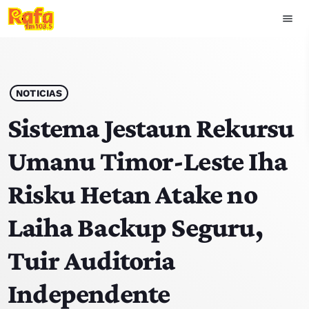
menu
close
play_arrow
OUVIR RAFA
NOTICIAS
Sistema Jestaun Rekursu
Umanu Timor-Leste Iha
HOME
Risku Hetan Atake no
NOTISIA
Laiha Backup Seguru,
EKIPA
Tuir Auditoria
TOP 15
Independente
PODCAST SIRA