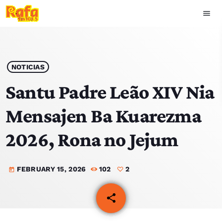
menu
close
play_arrow
OUVIR RAFA
NOTICIAS
Santu Padre Leão XIV Nia
Mensajen Ba Kuarezma
HOME
2026, Rona no Jejum
NOTISIA
FEBRUARY 15, 2026
102
2
EKIPA
today
TOP 15
share
email
2
PODCAST SIRA