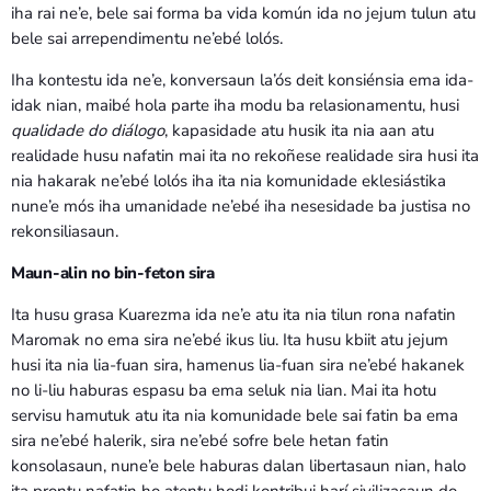
iha rai ne’e, bele sai forma ba vida komún ida no jejum tulun atu
bele sai arrependimentu ne’ebé lolós.
Iha kontestu ida ne’e, konversaun la’ós deit konsiénsia ema ida-
idak nian, maibé hola parte iha modu ba relasionamentu, husi
qualidade do diálogo
, kapasidade atu husik ita nia aan atu
realidade husu nafatin mai ita no rekoñese realidade sira husi ita
nia hakarak ne’ebé lolós iha ita nia komunidade eklesiástika
nune’e mós iha umanidade ne’ebé iha nesesidade ba justisa no
rekonsiliasaun.
Maun-alin no bin-feton sira
Ita husu grasa Kuarezma ida ne’e atu ita nia tilun rona nafatin
Maromak no ema sira ne’ebé ikus liu. Ita husu kbiit atu jejum
husi ita nia lia-fuan sira, hamenus lia-fuan sira ne’ebé hakanek
no li-liu haburas espasu ba ema seluk nia lian. Mai ita hotu
servisu hamutuk atu ita nia komunidade bele sai fatin ba ema
sira ne’ebé halerik, sira ne’ebé sofre bele hetan fatin
konsolasaun, nune’e bele haburas dalan libertasaun nian, halo