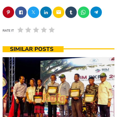
email
RATE IT
SIMILAR POSTS