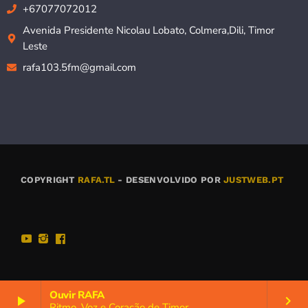
+67077072012
Avenida Presidente Nicolau Lobato, Colmera,Dili, Timor
Leste
rafa103.5fm@gmail.com
COPYRIGHT
RAFA.TL
- DESENVOLVIDO POR
JUSTWEB.PT
Ouvir RAFA
play_arrow
keyboard_arrow_right
Ritmo, Voz e Coração de Timor