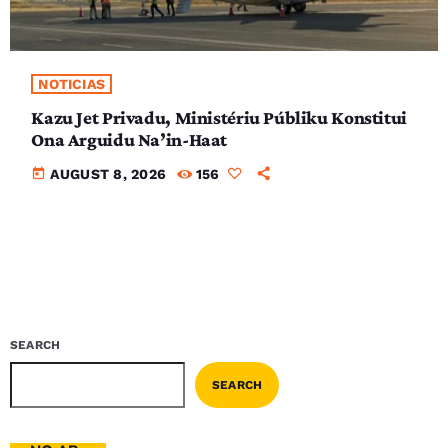
NOTICIAS
Kazu Jet Privadu, Ministériu Públiku Konstitui
Ona Arguidu Na’in-Haat
today
AUGUST 8, 2026
156
SEARCH
SEARCH