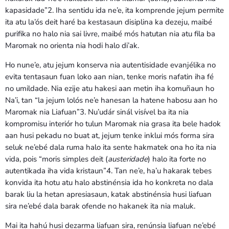
kapasidade”2. Iha sentidu ida ne’e, ita komprende jejum permite
ita atu la’ós deit haré ba kestasaun disiplina ka dezeju, maibé
purifika no halo nia sai livre, maibé mós hatutan nia atu fila ba
Maromak no orienta nia hodi halo di’ak.
Ho nune’e, atu jejum konserva nia autentisidade evanjélika no
evita tentasaun fuan loko aan nian, tenke moris nafatin iha fé
no umildade. Nia ezije atu hakesi aan metin iha komuñaun ho
Na’i, tan “la jejum lolós ne’e hanesan la hatene habosu aan ho
Maromak nia Liafuan”3. Nu’udár sinál visível ba ita nia
kompromisu interiór ho tulun Maromak nia grasa ita bele hadok
aan husi pekadu no buat at, jejum tenke inklui mós forma sira
seluk ne’ebé dala ruma halo ita sente hakmatek ona ho ita nia
vida, pois “moris simples deit (
austeridade
) halo ita forte no
autentikada iha vida kristaun”4. Tan ne’e, ha’u hakarak tebes
konvida ita hotu atu halo abstinénsia ida ho konkreta no dala
barak liu la hetan apresiasaun, katak abstinénsia husi liafuan
sira ne’ebé dala barak ofende no hakanek ita nia maluk.
Mai ita hahú husi dezarma liafuan sira, renúnsia liafuan ne’ebé