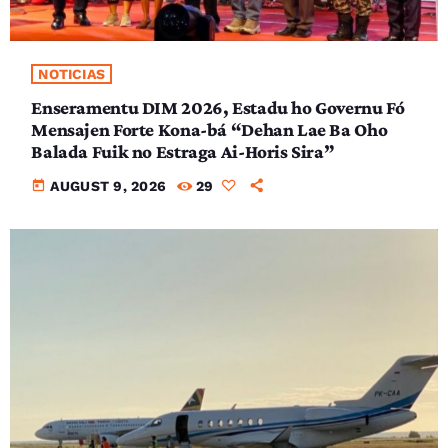
NOTICIAS
Enseramentu DIM 2026, Estadu ho Governu Fó
Mensajen Forte Kona-bá “Dehan Lae Ba Oho
Balada Fuik no Estraga Ai-Horis Sira”
today
AUGUST 9, 2026
29