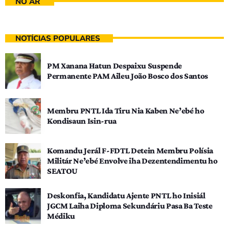
NO AR
NOTÍCIAS POPULARES
PM Xanana Hatun Despaixu Suspende
Permanente PAM Aileu João Bosco dos Santos
Membru PNTL Ida Tiru Nia Kaben Ne’ebé ho
Kondisaun Isin-rua
Komandu Jerál F-FDTL Detein Membru Polísia
Militár Ne’ebé Envolve iha Dezentendimentu ho
SEATOU
Deskonfia, Kandidatu Ajente PNTL ho Inisiál
JGCM Laiha Diploma Sekundáriu Pasa Ba Teste
Médiku