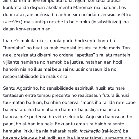
Se Kuarezma ne’e tempu atu rona, Jejum konstitui prátika
konkreta ida dispoin akollamentu Maromak nia Liafuan. Los
duni katak, abstinénsia ba ai-han sira nu’udár ezersisiu asétiku
(
ascético
) mais antigu ne;ebé la bele troka (insubstituivel) iha
dalan konversaun nian.
Iha ne’e mak ita nia isin hola parte hodi sente kona-bá
“hamlaha” no buat sá mak esensiál los atu ita bele moris. Tan
ne’e, presiza atu dixerni no ordena “apetites” sira, atu mantein
vijilante hamlaha no hamrok ba justisa, hatahan aan hodi
hanorin nia no ikus mai bele sai nu’udár orasaun ida no
responsabilidade ba maluk sira.
Santu Agostinho, ho sensibilidade espirituál, husik atu haré
tentasaun entre tempu prezente no realizasaun futura liuhusi
tau-matan ba fuan, bainhira observa: “moris iha rai ida ne’e cabe
ba ema atu iha hamlaha no hamrok ba justiça, maibe atu
habosu ne’e pertense ba vida seluk ida. Anju sira habosuan ho
paun, ho ai-han ida ne’e. Enkuantu ema sira bainhira sente
hamlaha, inklui ba nia hakarak rasik.
Inclinação
(rai-lolon) ba
hakarak ida-ne’e hakledik aan iha klamar (alma), aumenta nia