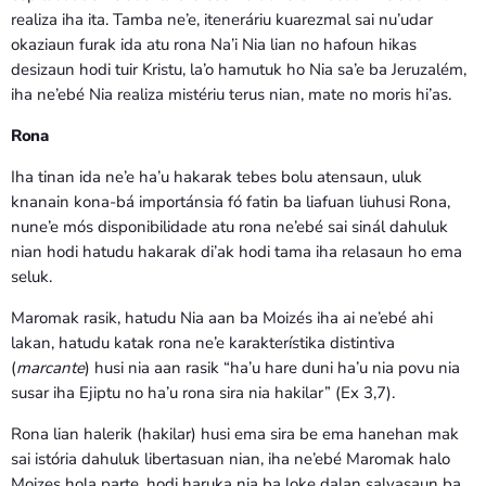
realiza iha ita. Tamba ne’e, iteneráriu kuarezmal sai nu’udar
okaziaun furak ida atu rona Na’i Nia lian no hafoun hikas
desizaun hodi tuir Kristu, la’o hamutuk ho Nia sa’e ba Jeruzalém,
iha ne’ebé Nia realiza mistériu terus nian, mate no moris hi’as.
Rona
Iha tinan ida ne’e ha’u hakarak tebes bolu atensaun, uluk
knanain kona-bá importánsia fó fatin ba liafuan liuhusi Rona,
nune’e mós disponibilidade atu rona ne’ebé sai sinál dahuluk
nian hodi hatudu hakarak di’ak hodi tama iha relasaun ho ema
seluk.
Maromak rasik, hatudu Nia aan ba Moizés iha ai ne’ebé ahi
lakan, hatudu katak rona ne’e karakterístika distintiva
(
marcante
) husi nia aan rasik “ha’u hare duni ha’u nia povu nia
susar iha Ejiptu no ha’u rona sira nia hakilar” (Ex 3,7).
Rona lian halerik (hakilar) husi ema sira be ema hanehan mak
sai istória dahuluk libertasuan nian, iha ne’ebé Maromak halo
Moizes hola parte, hodi haruka nia ba loke dalan salvasaun ba