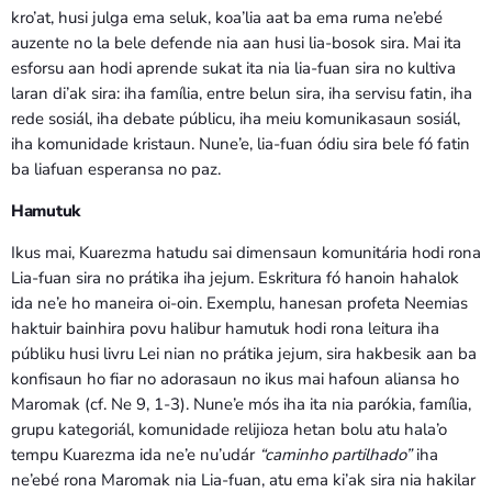
kro’at, husi julga ema seluk, koa’lia aat ba ema ruma ne’ebé
auzente no la bele defende nia aan husi lia-bosok sira. Mai ita
esforsu aan hodi aprende sukat ita nia lia-fuan sira no kultiva
laran di’ak sira: iha família, entre belun sira, iha servisu fatin, iha
rede sosiál, iha debate públicu, iha meiu komunikasaun sosiál,
iha komunidade kristaun. Nune’e, lia-fuan ódiu sira bele fó fatin
ba liafuan esperansa no paz.
Hamutuk
Ikus mai, Kuarezma hatudu sai dimensaun komunitária hodi rona
Lia-fuan sira no prátika iha jejum. Eskritura fó hanoin hahalok
ida ne’e ho maneira oi-oin. Exemplu, hanesan profeta Neemias
haktuir bainhira povu halibur hamutuk hodi rona leitura iha
públiku husi livru Lei nian no prátika jejum, sira hakbesik aan ba
konfisaun ho fiar no adorasaun no ikus mai hafoun aliansa ho
Maromak (cf. Ne 9, 1-3). Nune’e mós iha ita nia parókia, família,
grupu kategoriál, komunidade relijioza hetan bolu atu hala’o
tempu Kuarezma ida ne’e nu’udár
“caminho partilhado”
iha
ne’ebé rona Maromak nia Lia-fuan, atu ema ki’ak sira nia hakilar