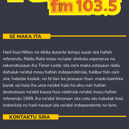
SÉ MAKA ITA
Harii husi Nilton no Akita durante tempu susar sira hafoin
referendu, Rádiu Rafa mosu nu’udar símbolu esperansa no
rekonstrusaun iha Timor-Leste. Ida-ne’e maka estasaun rádiu
dahuluk ne’ebé mosu hafoin independénsia, halibur foin-sa’e
sira, habelar ksolok, no fó lian ba jerasaun foun, maski bainhira
barak sei hela iha uma ne’ebé halo ho ahu-ruin hafoin
destruisaun ne’ebé kauza hosi violénsia ne’ebé mosu hafoin
referendu 1999, iha ne’ebé timoroan sira vota atu haketak hosi
Indonézia no harii nasaun ida ne’ebé independente no livre.
KONTAKTU SIRA