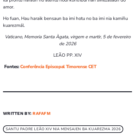
ita prontu nafatin ho atentu hodi kontribui harí sivilizasaun do
amor.
Ho fuan, Hau haraik bensaun ba imi hotu no ba imi nia kamiñu
kuarezmál.
Vaticano, Memoria Santa Àgata, virgem e martir, 5 de fevereiro
de 2026
LEÃO PP. XIV
Fontes:
Conferência Episcopal Timorense CET
WRITTEN BY:
RAFAFM
SANTU PADRE LEÃO XIV NIA MENSAJEN BA KUAREZMA 2026