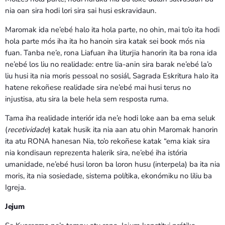
nia oan sira hodi lori sira sai husi eskravidaun.
Maromak ida ne’ebé halo ita hola parte, no ohin, mai to’o ita hodi
hola parte mós iha ita ho hanoin sira katak sei book mós nia
fuan. Tanba ne’e, rona Liafuan iha liturjia hanorin ita ba rona ida
ne’ebé los liu no realidade: entre lia-anin sira barak ne’ebé la’o
liu husi ita nia moris pessoal no sosiál, Sagrada Eskritura halo ita
hatene rekoñese realidade sira ne’ebé mai husi terus no
injustisa, atu sira la bele hela sem resposta ruma.
Tama iha realidade interiór ida ne’e hodi loke aan ba ema seluk
(
recetividade
) katak husik ita nia aan atu ohin Maromak hanorin
ita atu RONA hanesan Nia, to’o rekoñese katak “ema kiak sira
nia kondisaun reprezenta halerik sira, ne’ebé iha istória
umanidade, ne’ebé husi loron ba loron husu (interpela) ba ita nia
moris, ita nia sosiedade, sistema polítika, ekonómiku no liliu ba
Igreja.
Jejum