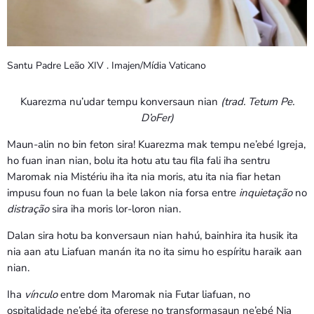
Santu Padre Leão XIV . Imajen/Mídia Vaticano
Kuarezma nu’udar tempu konversaun nian
(trad. Tetum Pe.
D’oFer)
Maun-alin no bin feton sira! Kuarezma mak tempu ne’ebé Igreja,
ho fuan inan nian, bolu ita hotu atu tau fila fali iha sentru
Maromak nia Mistériu iha ita nia moris, atu ita nia fiar hetan
impusu foun no fuan la bele lakon nia forsa entre
inquietação
no
distração
sira iha moris lor-loron nian.
Dalan sira hotu ba konversaun nian hahú, bainhira ita husik ita
nia aan atu Liafuan manán ita no ita simu ho espíritu haraik aan
nian.
Iha
vínculo
entre dom Maromak nia Futar liafuan, no
ospitalidade ne’ebé ita oferese no transformasaun ne’ebé Nia