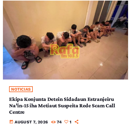
NOTICIAS
Ekipa Konjunta Detein Sidadaun Estranjeiru
Na’in-15 iha Metiaut Suspeita Rede Scam Call
Centre
today
AUGUST 7, 2026
74
1