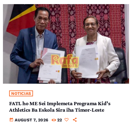
NOTICIAS
FATL ho ME Sei Implemeta Programa Kid’s
Athletics Ba Eskola Sira iha Timor-Leste
today
AUGUST 7, 2026
22