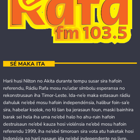
SÉ MAKA ITA
Harii husi Nilton no Akita durante tempu susar sira hafoin
referendu, Rádiu Rafa mosu nu’udar símbolu esperansa no
rekonstrusaun iha Timor-Leste. Ida-ne’e maka estasaun rádiu
dahuluk ne’ebé mosu hafoin independénsia, halibur foin-sa’e
sira, habelar ksolok, no fó lian ba jerasaun foun, maski bainhira
barak sei hela iha uma ne’ebé halo ho ahu-ruin hafoin
destruisaun ne’ebé kauza hosi violénsia ne’ebé mosu hafoin
referendu 1999, iha ne’ebé timoroan sira vota atu haketak hosi
Indonézia no harii nasaun ida ne’ebé independente no livre.