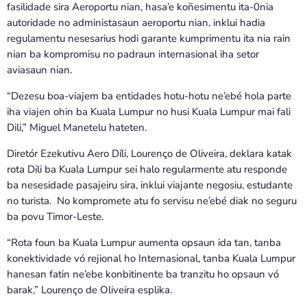
fasilidade sira Aeroportu nian, hasa’e koñesimentu ita-0nia
autoridade no administasaun aeroportu nian, inklui hadia
regulamentu nesesarius hodi garante kumprimentu ita nia rain
nian ba kompromisu no padraun internasional iha setor
aviasaun nian.
“Dezesu boa-viajem ba entidades hotu-hotu ne’ebé hola parte
iha viajen ohin ba Kuala Lumpur no husi Kuala Lumpur mai fali
Dili,” Miguel Manetelu hateten.
Diretór Ezekutivu Aero Díli, Lourenço de Oliveira, deklara katak
rota Dili ba Kuala Lumpur sei halo regularmente atu responde
ba nesesidade pasajeiru sira, inklui viajante negosiu, estudante
no turista. No kompromete atu fo servisu ne’ebé diak no seguru
ba povu Timor-Leste.
“Rota foun ba Kuala Lumpur aumenta opsaun ida tan, tanba
konektividade vó rejional ho Internasional, tanba Kuala Lumpur
hanesan fatin ne’ebe konbitinente ba tranzitu ho opsaun vó
barak,” Lourenço de Oliveira esplika.