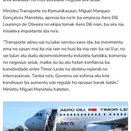
Ministru Transporte no Komunikasaun, Miguel Marques
Gonçalves Manetelu, apresia ba na’in ba empreza Aero Díli
Lourenço de Oliveira no ekipa tomak Aero Díli nian, ba sira nia
inisiativa importante ida ne’e.
“Transporte aéreu sai nu’udar servisu-xave ida, ba movimentu
ema no sasan mai ita-nia rain no husi ita-nia rain ba rai-li’ur, no
sei tulun atu dudu dezenvolvimentu industria turistika, komersiu
no negosius seluk, maibe liu-liu atu hetan konfiansa ba
konetividade entre Timor-Leste no destinu rejionál no
internasionais. Tanba ne’e, Governu sei esforsa atu kria
kondisaun ba aumentu voo regulár ho opsaun barak liután,”
Ministru Miguel Manetelu hateten.