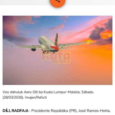
PROGRAMA SIRA
VÍDEO SIRA
EVENTU SIRA
KONTAKTU SIRA
TÉTUM
keyboard_arrow_down
TÉTUM
PORTUGUÊS
PRÓXIMOS PROGRAMAS
Voo dahuluk Aero Díli ba Kuala Lumpur-Malázia, Sábadu
Bom dia RAFA
(28/03/2026). Imajen/Rafa.tl
7:00 AM - 10:00 AM
DÍLI, RADFA.tl
– Prezidente Repúblika (PR), José Ramos-Horta,