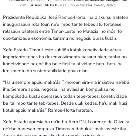
dahuluk Aero Díli ba Kuala Lumpur-Malázia. Imajen/Rafa.tl
Prezidente Repúblika, José Ramos-Horta, iha diskursu hateten,
inaugurasaun rota foun ne’e importante tebes atu fortalese
relasaun bilaterál entre Timor-Leste no Malázia, no mós fó
oportunidade ekonómia, turizmu no negósiu buras liután.
Xefe Estadu Timor-Leste subliña katak konetividade aéreu
importante tebes ba dezenvolvimentu nasaun nian, tanba ho
konetividade ne’ebé iha bele fasilita atividade hotu-hotu ba
kresimentu no sustentabilidade povu nian.
“Ha’u sempre apoiu maka’ás Timoroan sira-nia insiativa ne’ebé
iha. Sempre apoia, negósiu iha aviasaun kompleksu no
komplikadu, kustu operasaun todan tebe-tebes, konetividade
ba ita importante teb-tebes. Desde uluk kedas, ha’u mak husi
kotuk apoiu maka’ás,” Ramos-Horta hateten.
Xefe Estadu apresia ho na’in ba Aero Díli, Lourenço de Oliveira
ne’ebe hanesan empreza Timoroan dahuluk mak investe iha
área aviasaun no mós atividade negósiu sira seluk.