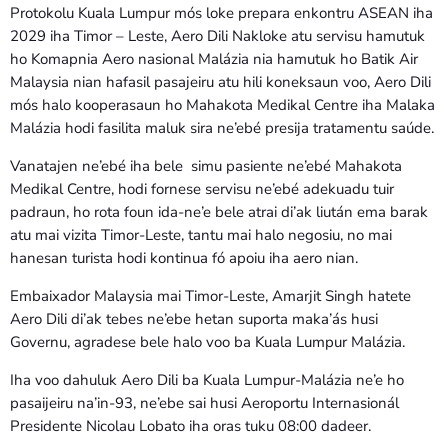
Protokolu Kuala Lumpur mós loke prepara enkontru ASEAN iha
2029 iha Timor – Leste, Aero Dili Nakloke atu servisu hamutuk
ho Komapnia Aero nasional Malázia nia hamutuk ho Batik Air
Malaysia nian hafasil pasajeiru atu hili koneksaun voo, Aero Dili
mós halo kooperasaun ho Mahakota Medikal Centre iha Malaka
Malázia hodi fasilita maluk sira ne’ebé presija tratamentu saúde.
Vanatajen ne’ebé iha bele simu pasiente ne’ebé Mahakota
Medikal Centre, hodi fornese servisu ne’ebé adekuadu tuir
padraun, ho rota foun ida-ne’e bele atrai di’ak liután ema barak
atu mai vizita Timor-Leste, tantu mai halo negosiu, no mai
hanesan turista hodi kontinua fó apoiu iha aero nian.
Embaixador Malaysia mai Timor-Leste, Amarjit Singh hatete
Aero Dili di’ak tebes ne’ebe hetan suporta maka’ás husi
Governu, agradese bele halo voo ba Kuala Lumpur Malázia.
Iha voo dahuluk Aero Dili ba Kuala Lumpur-Malázia ne’e ho
pasaijeiru na’in-93, ne’ebe sai husi Aeroportu Internasionál
Presidente Nicolau Lobato iha oras tuku 08:00 dadeer.