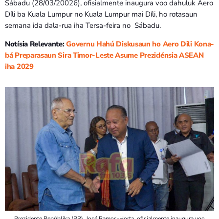
Bom dia RAFA
Sábadu (28/03/20026), ofisialmente inaugura voo dahuluk Aero
7:00 AM - 9:00 AM
Díli ba Kuala Lumpur no Kuala Lumpur mai Díli, ho rotasaun
semana ida dala-rua iha Tersa-feira no Sábadu.
Notísia Relevante:
Governu Hahú Diskusaun ho Aero Dili Kona-
Bom dia RAFA
7:00 AM - 10:00 AM
bá Preparasaun Sira Timor-Leste Asume Prezidénsia ASEAN
iha 2029
Prezidente Repúblika (PR), José Ramos-Horta, ofisialmente inaugura voo