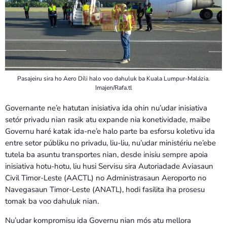
Pasajeiru sira ho Aero Díli halo voo dahuluk ba Kuala Lumpur-Malázia.
Imajen/Rafa.tl
Governante ne’e hatutan inisiativa ida ohin nu’udar inisiativa
setór privadu nian rasik atu expande nia konetividade, maibe
Governu haré katak ida-ne’e halo parte ba esforsu koletivu ida
entre setor públiku no privadu, liu-liu, nu’udar ministériu ne’ebe
tutela ba asuntu transportes nian, desde inisiu sempre apoia
inisiativa hotu-hotu, liu husi Servisu sira Autoriadade Aviasaun
Civil Timor-Leste (AACTL) no Administrasaun Aeroporto no
Navegasaun Timor-Leste (ANATL), hodi fasilita iha prosesu
tomak ba voo dahuluk nian.
Nu’udar kompromisu ida Governu nian mós atu mellora