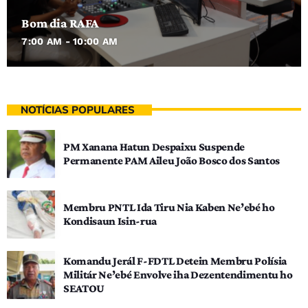
Bom dia RAFA
7:00 AM - 10:00 AM
NOTÍCIAS POPULARES
PM Xanana Hatun Despaixu Suspende
Permanente PAM Aileu João Bosco dos Santos
Membru PNTL Ida Tiru Nia Kaben Ne’ebé ho
Kondisaun Isin-rua
Komandu Jerál F-FDTL Detein Membru Polísia
Militár Ne’ebé Envolve iha Dezentendimentu ho
SEATOU