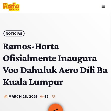
menu
close
play_arrow
OUVIR RAFA
NOTICIAS
Ramos-Horta
Ofisialmente Inaugura
HOME
Voo Dahuluk Aero Díli Ba
NOTISIA
Kuala Lumpur
EKIPA
MARCH 28, 2026
93
TOP 15
today
PODCAST SIRA
share
email