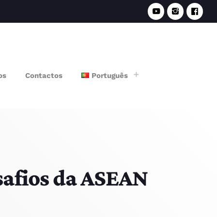
e
os
Contactos
Português
afios da ASEAN