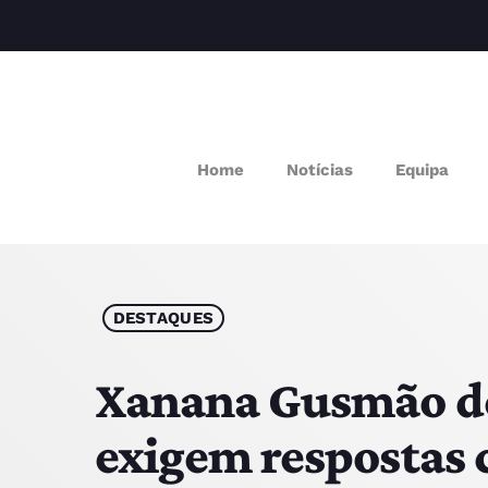
Home
Notícias
Equipa
M
P
Q
DESTAQUES
E
Xanana Gusmão de
exigem respostas
P