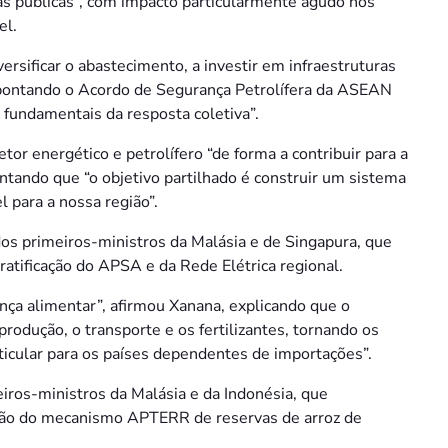
as públicas”, com impacto particularmente agudo nos
el.
rsificar o abastecimento, a investir em infraestruturas
, apontando o Acordo de Segurança Petrolífera da ASEAN
fundamentais da resposta coletiva”.
r energético e petrolífero “de forma a contribuir para a
ntando que “o objetivo partilhado é construir um sistema
l para a nossa região”.
os primeiros-ministros da Malásia e de Singapura, que
atificação do APSA e da Rede Elétrica regional.
nça alimentar”, afirmou Xanana, explicando que o
odução, o transporte e os fertilizantes, tornando os
ticular para os países dependentes de importações”.
iros-ministros da Malásia e da Indonésia, que
cação do mecanismo APTERR de reservas de arroz de