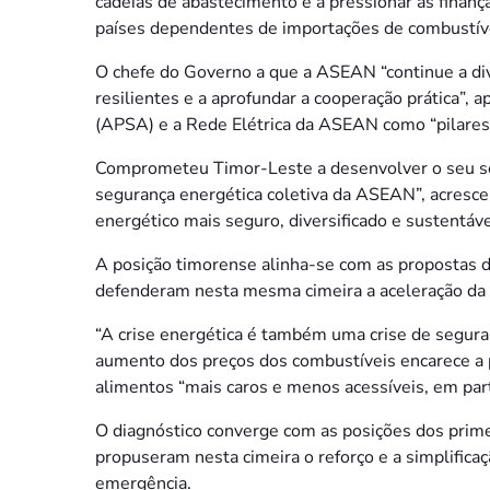
cadeias de abastecimento e a pressionar as finanç
países dependentes de importações de combustív
O chefe do Governo a que a ASEAN “continue a dive
resilientes e a aprofundar a cooperação prática”
(APSA) e a Rede Elétrica da ASEAN como “pilares 
Comprometeu Timor-Leste a desenvolver o seu seto
segurança energética coletiva da ASEAN”, acresce
energético mais seguro, diversificado e sustentáve
A posição timorense alinha-se com as propostas d
defenderam nesta mesma cimeira a aceleração da r
“A crise energética é também uma crise de segura
aumento dos preços dos combustíveis encarece a pr
alimentos “mais caros e menos acessíveis, em par
O diagnóstico converge com as posições dos prime
propuseram nesta cimeira o reforço e a simplifi
emergência.