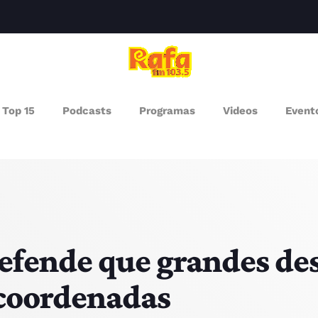
clos
Top 15
Podcasts
Programas
Videos
Event
AGAZINE
ROGRAMAS
UEM SOMOS
PISODES
fende que grandes des
 coordenadas
RÓXIMOS PROGRAMAS