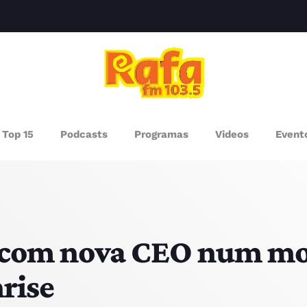
clos
AGAZINE
Top 15
Podcasts
Programas
Videos
Event
ROGRAMAS
UEM SOMOS
PISODES
 com nova CEO num mo
rise
RÓXIMOS PROGRAMAS