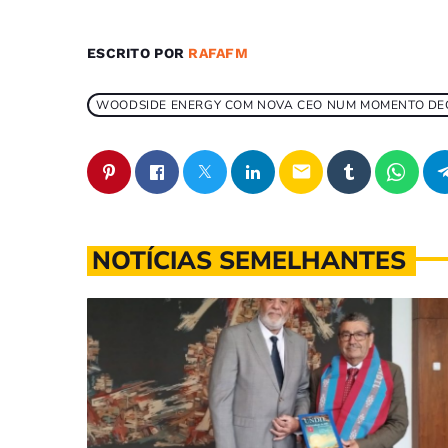
ESCRITO POR
RAFAFM
WOODSIDE ENERGY COM NOVA CEO NUM MOMENTO DECI
email
NOTÍCIAS SEMELHANTES