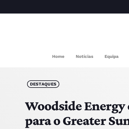
M
Home
Notícias
Equipa
P
Q
DESTAQUES
E
Woodside Energy
para o Greater Sun
P