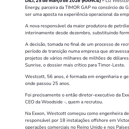
DÍLI, 25 de março de 2026 (RAFA.tl) –
Liz Westco
Energy, parceira da TIMOR GAP no consórcio do G
ser uma aposta na experiência operacional da emp
A nova responsável da maior produtora de petróleo
interinamente desde dezembro, substituindo form
A decisão, tomada no final de um processo de rec
período de transição numa empresa que atravessa
projetos de vários milhares de milhões de dólare
Sunrise, o dossier mais crítico para Timor-Leste.
Westcott, 56 anos, é formada em engenharia e gest
onde passou 25 anos.
Foi precisamente o então diretor-executivo da Exx
CEO da Woodside -, quem a recrutou.
Na Exxon, Westcott começou como engenheira de
responsável por 18 instalações offshore em Victor
operações comerciais no Reino Unido e nos Países