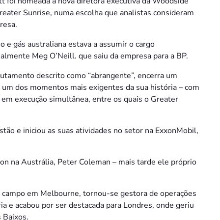
tt foi nomeada a nova diretora executiva da Woodside
reater Sunrise, numa escolha que analistas consideram
resa.
 e gás australiana estava a assumir o cargo
almente Meg O’Neill. que saiu da empresa para a BP.
rutamento descrito como “abrangente”, encerra um
 um dos momentos mais exigentes da sua história – com
s em execução simultânea, entre os quais o Greater
ão e iniciou as suas atividades no setor na ExxonMobil,
on na Austrália, Peter Coleman – mais tarde ele próprio
 campo em Melbourne, tornou-se gestora de operações
ia e acabou por ser destacada para Londres, onde geriu
 Baixos.