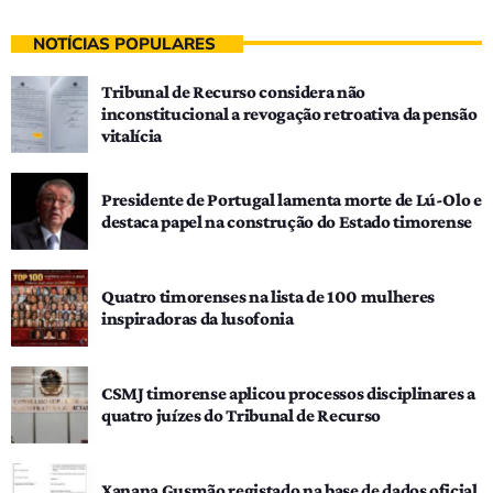
NOTÍCIAS POPULARES
Tribunal de Recurso considera não
inconstitucional a revogação retroativa da pensão
vitalícia
Presidente de Portugal lamenta morte de Lú-Olo e
destaca papel na construção do Estado timorense
Quatro timorenses na lista de 100 mulheres
inspiradoras da lusofonia
CSMJ timorense aplicou processos disciplinares a
quatro juízes do Tribunal de Recurso
Xanana Gusmão registado na base de dados oficial