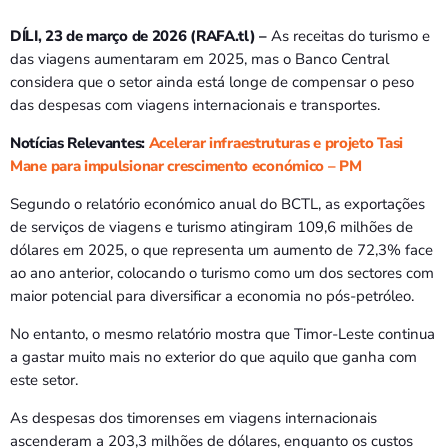
Bom dia RAFA
7:00 AM - 9:00 AM
DÍLI, 23 de março de 2026 (RAFA.tl) –
As receitas do turismo e
das viagens aumentaram em 2025, mas o Banco Central
considera que o setor ainda está longe de compensar o peso
Bom dia RAFA
das despesas com viagens internacionais e transportes.
7:00 AM - 10:00 AM
Notícias Relevantes:
Acelerar infraestruturas e projeto Tasi
Mane para impulsionar crescimento económico – PM
Segundo o relatório económico anual do BCTL, as exportações
de serviços de viagens e turismo atingiram 109,6 milhões de
dólares em 2025, o que representa um aumento de 72,3% face
ao ano anterior, colocando o turismo como um dos sectores com
maior potencial para diversificar a economia no pós-petróleo.
No entanto, o mesmo relatório mostra que Timor-Leste continua
a gastar muito mais no exterior do que aquilo que ganha com
este setor.
As despesas dos timorenses em viagens internacionais
ascenderam a 203,3 milhões de dólares, enquanto os custos