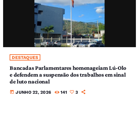
DESTAQUES
Bancadas Parlamentares homenageiam Lú-Olo
e defendem a suspensão dos trabalhos em sinal
de luto nacional
today
JUNHO 22, 2026
141
3