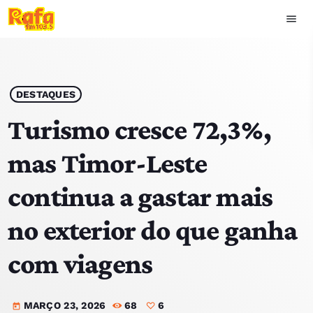
menu
close
play_arrow
OUVIR RAFA
DESTAQUES
Turismo cresce 72,3%,
mas Timor-Leste
HOME
continua a gastar mais
NOTÍCIAS
no exterior do que ganha
EQUIPA
com viagens
TOP 15
MARÇO 23, 2026
68
6
PODCASTS
today