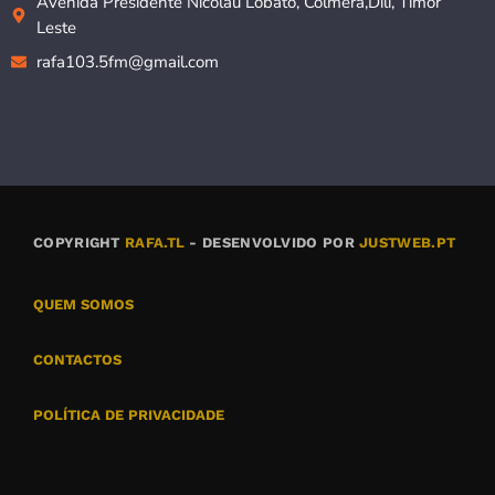
Avenida Presidente Nicolau Lobato, Colmera,Dili, Timor
Leste
rafa103.5fm@gmail.com
COPYRIGHT
RAFA.TL
- DESENVOLVIDO POR
JUSTWEB.PT
QUEM SOMOS
CONTACTOS
POLÍTICA DE PRIVACIDADE