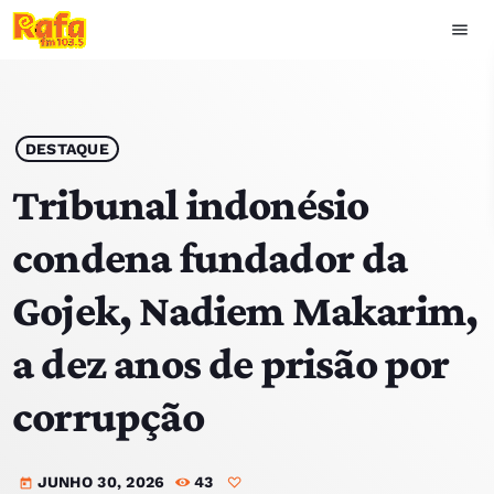
menu
close
play_arrow
OUVIR RAFA
DESTAQUE
Tribunal indonésio
condena fundador da
HOME
Gojek, Nadiem Makarim,
NOTÍCIAS
a dez anos de prisão por
EQUIPA
corrupção
TOP 15
JUNHO 30, 2026
43
PODCASTS
today