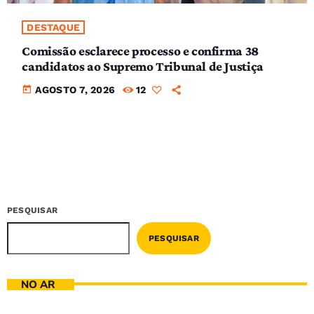
DESTAQUE
Comissão esclarece processo e confirma 38
candidatos ao Supremo Tribunal de Justiça
today
AGOSTO 7, 2026
12
PESQUISAR
PESQUISAR
NO AR