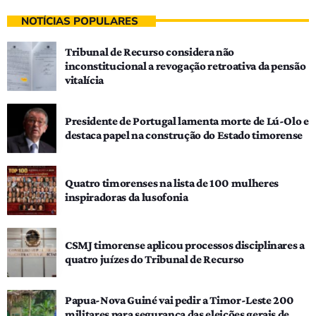
NOTÍCIAS POPULARES
Tribunal de Recurso considera não
inconstitucional a revogação retroativa da pensão
vitalícia
Presidente de Portugal lamenta morte de Lú-Olo e
destaca papel na construção do Estado timorense
Quatro timorenses na lista de 100 mulheres
inspiradoras da lusofonia
CSMJ timorense aplicou processos disciplinares a
quatro juízes do Tribunal de Recurso
Papua-Nova Guiné vai pedir a Timor-Leste 200
militares para segurança das eleições gerais de