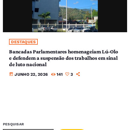
DESTAQUES
Bancadas Parlamentares homenageiam Lú-Olo
e defendem a suspensão dos trabalhos em sinal
de luto nacional
today
JUNHO 22, 2026
141
3
PESQUISAR