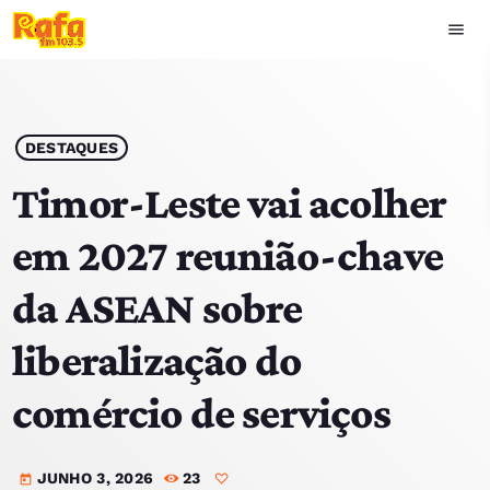
menu
close
play_arrow
OUVIR RAFA
DESTAQUES
Timor-Leste vai acolher
em 2027 reunião-chave
HOME
da ASEAN sobre
NOTÍCIAS
liberalização do
EQUIPA
comércio de serviços
TOP 15
JUNHO 3, 2026
23
PODCASTS
today