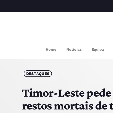
M
Home
Notícias
Equipa
P
Q
DESTAQUES
E
Timor-Leste pede 
restos mortais de 
P