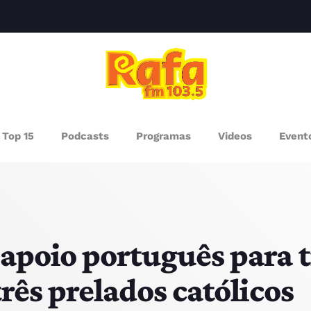
clos
AGAZINE
Top 15
Podcasts
Programas
Videos
Event
ROGRAMAS
UEM SOMOS
PISODES
apoio português para t
três prelados católicos
RÓXIMOS PROGRAMAS