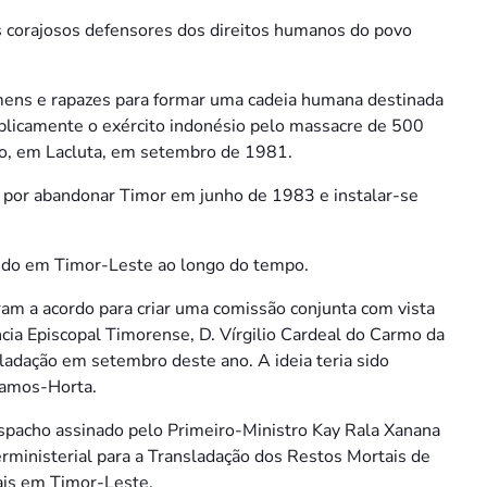
s corajosos defensores dos direitos humanos do povo
ens e rapazes para formar uma cadeia humana destinada
ublicamente o exército indonésio pelo massacre de 500
io, em Lacluta, em setembro de 1981.
u por abandonar Timor em junho de 1983 e instalar-se
tido em Timor-Leste ao longo do tempo.
ram a acordo para criar uma comissão conjunta com vista
ncia Episcopal Timorense, D. Vírgilio Cardeal do Carmo da
nsladação em setembro deste ano. A ideia teria sido
Ramos-Horta.
pacho assinado pelo Primeiro-Ministro Kay Rala Xanana
ministerial para a Transladação dos Restos Mortais de
ais em Timor-Leste.