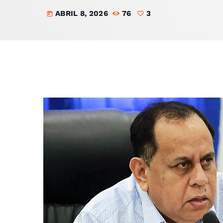
ABRIL 8, 2026
76
3
today