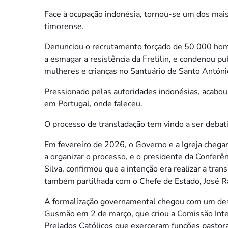
Face à ocupação indonésia, tornou-se um dos mai
timorense.
Denunciou o recrutamento forçado de 50 000 hom
a esmagar a resistência da Fretilin, e condenou p
mulheres e crianças no Santuário de Santo Antón
Pressionado pelas autoridades indonésias, acabo
em Portugal, onde faleceu.
O processo de transladação tem vindo a ser deba
Em fevereiro de 2026, o Governo e a Igreja chega
a organizar o processo, e o presidente da Conferê
Silva, confirmou que a intenção era realizar a tra
também partilhada com o Chefe de Estado, José 
A formalização governamental chegou com um des
Gusmão em 2 de março, que criou a Comissão Inter
Prelados Católicos que exerceram funções pastor