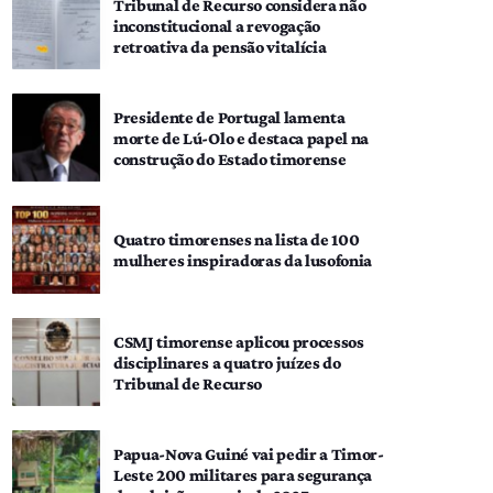
Tribunal de Recurso considera não
inconstitucional a revogação
retroativa da pensão vitalícia
Presidente de Portugal lamenta
morte de Lú-Olo e destaca papel na
construção do Estado timorense
Quatro timorenses na lista de 100
mulheres inspiradoras da lusofonia
CSMJ timorense aplicou processos
disciplinares a quatro juízes do
Tribunal de Recurso
Papua-Nova Guiné vai pedir a Timor-
Leste 200 militares para segurança