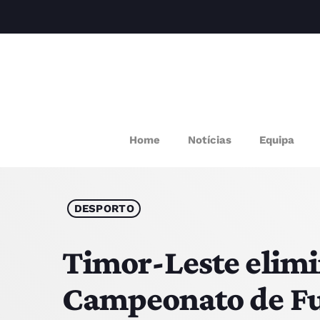
M
Home
Notícias
Equipa
P
Q
DESPORTO
E
Timor-Leste elim
Campeonato de Fu
P