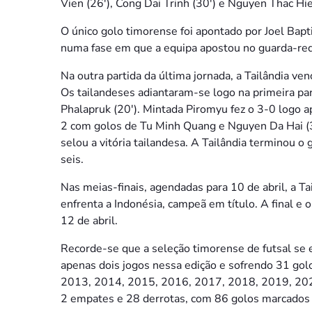
Vien (26′), Cong Dai Trinh (30′) e Nguyen Thac Hie
O único golo timorense foi apontado por Joel Bapt
numa fase em que a equipa apostou no guarda-red
Na outra partida da última jornada, a Tailândia 
Os tailandeses adiantaram-se logo na primeira par
Phalapruk (20′). Mintada Piromyu fez o 3-0 logo a
2 com golos de Tu Minh Quang e Nguyen Da Hai (
selou a vitória tailandesa. A Tailândia terminou
seis.
Nas meias-finais, agendadas para 10 de abril, a T
enfrenta a Indonésia, campeã em título. A final e 
12 de abril.
Recorde-se que a seleção timorense de futsal se
apenas dois jogos nessa edição e sofrendo 31 gol
2013, 2014, 2015, 2016, 2017, 2018, 2019, 2022 
2 empates e 28 derrotas, com 86 golos marcados 