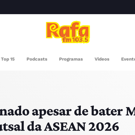
clos
AGAZINE
Top 15
Podcasts
Programas
Videos
Event
ROGRAMAS
UEM SOMOS
PISODES
inado apesar de bater
tsal da ASEAN 2026
RÓXIMOS PROGRAMAS