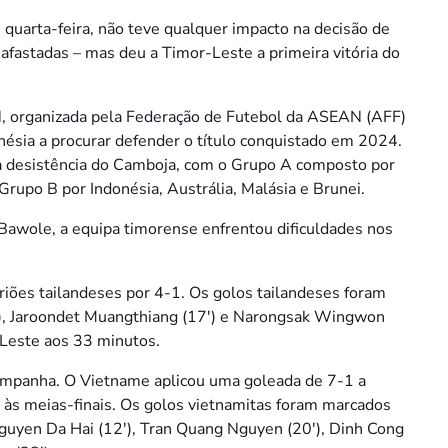
 quarta-feira, não teve qualquer impacto na decisão de
afastadas – mas deu a Timor-Leste a primeira vitória do
, organizada pela Federação de Futebol da ASEAN (AFF)
nésia a procurar defender o título conquistado em 2024.
s a desistência do Camboja, com o Grupo A composto por
rupo B por Indonésia, Austrália, Malásia e Brunei.
Bawole, a equipa timorense enfrentou dificuldades nos
triões tailandeses por 4-1. Os golos tailandeses foram
 Jaroondet Muangthiang (17′) e Narongsak Wingwon
-Leste aos 33 minutos.
a campanha. O Vietname aplicou uma goleada de 7-1 a
às meias-finais. Os golos vietnamitas foram marcados
Nguyen Da Hai (12′), Tran Quang Nguyen (20′), Dinh Cong