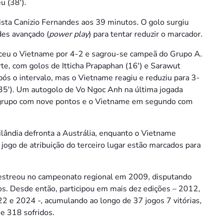
u (38′).
ista Canizio Fernandes aos 39 minutos. O golo surgiu
es avançado (
power play
) para tentar reduzir o marcador.
venceu o Vietname por 4-2 e sagrou-se campeã do Grupo A.
te, com golos de Itticha Prapaphan (16′) e Sarawut
pós o intervalo, mas o Vietname reagiu e reduziu para 3-
35′). Um autogolo de Vo Ngoc Anh na última jogada
 o grupo com nove pontos e o Vietname em segundo com
ailândia defronta a Austrália, enquanto o Vietname
o jogo de atribuição do terceiro lugar estão marcados para
 estreou no campeonato regional em 2009, disputando
os. Desde então, participou em mais dez edições – 2012,
e 2024 -, acumulando ao longo de 37 jogos 7 vitórias,
e 318 sofridos.