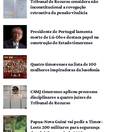
Tribunal de Recurso considera não
inconstitucional a revogação
retroativa da pensão vitalícia
Presidente de Portugal lamenta
morte de Lú-Olo e destaca papel na
construção do Estado timorense
Quatro timorenses na lista de 100
mulheres inspiradoras da lusofonia
CSMJ timorense aplicou processos
disciplinares a quatro juízes do
Tribunal de Recurso
Papua-Nova Guiné vai pedir a Timor-
Leste 200 militares para segurança