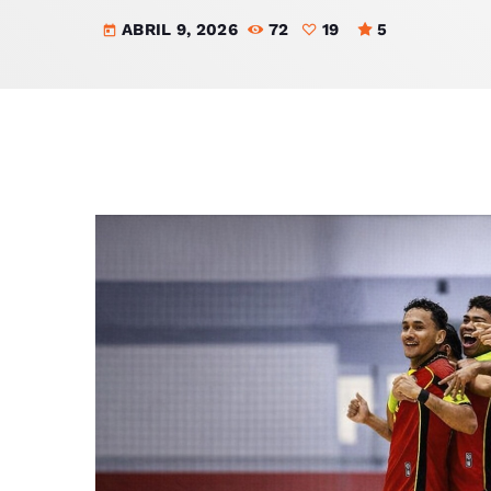
ABRIL 9, 2026
72
19
5
today