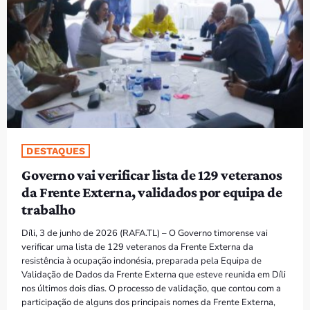
PROGRAMAS
VIDEOS
EVENTOS
CONTACTOS
DESTAQUES
PORTUGUÊS
keyboard_arrow_down
Governo vai verificar lista de 129 veteranos
TÉTUM
da Frente Externa, validados por equipa de
trabalho
PORTUGUÊS
PRÓXIMOS PROGRAMAS
Díli, 3 de junho de 2026 (RAFA.TL) – O Governo timorense vai
verificar uma lista de 129 veteranos da Frente Externa da
Bom dia RAFA
resistência à ocupação indonésia, preparada pela Equipa de
7:00 AM - 10:00 AM
Validação de Dados da Frente Externa que esteve reunida em Díli
nos últimos dois dias. O processo de validação, que contou com a
participação de alguns dos principais nomes da Frente Externa,