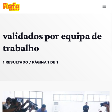
menu
close
validados por equipa de
play_arrow
OUVIR RAFA
trabalho
HOME
1 RESULTADO / PÁGINA 1 DE 1
NOTÍCIAS
EQUIPA
TOP 15
PODCASTS