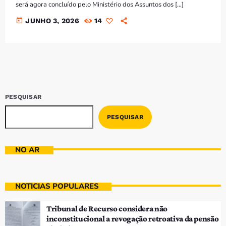
Bom dia RAFA
será agora concluído pelo Ministério dos Assuntos dos […]
7:00 AM - 9:00 AM
today
JUNHO 3, 2026
14
PESQUISAR
PESQUISAR
NO AR
NOTÍCIAS POPULARES
Tribunal de Recurso considera não
inconstitucional a revogação retroativa da pensão