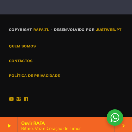
COPYRIGHT
RAFA.TL
- DESENVOLVIDO POR
JUSTWEB.PT
QUEM SOMOS
CONTACTOS
POLÍTICA DE PRIVACIDADE
Ouvir RAFA
play_arrow
keyboard_arrow_right
Ritmo, Voz e Coração de Timor