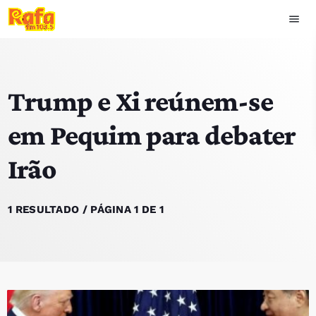
menu
close
Trump e Xi reúnem-se
play_arrow
OUVIR RAFA
em Pequim para debater
Irão
HOME
NOTÍCIAS
1 RESULTADO / PÁGINA 1 DE 1
EQUIPA
TOP 15
PODCASTS