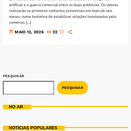
artificial e a guerra comercial entre as duas potências. Os líderes
realizarão os primeiros contactos presenciais em mais de seis
meses, numa tentativa de estabilizar relações tensionadas pelo
comércio, […]
today
MAIO 12, 2026
22
PESQUISAR
PESQUISAR
NO AR
NOTÍCIAS POPULARES