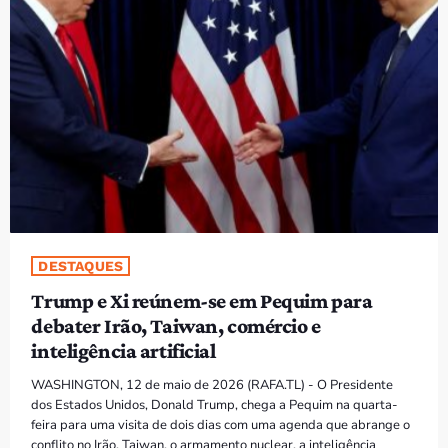
PROGRAMAS
VIDEOS
EVENTOS
CONTACTOS
PORTUGUÊS
keyboard_arrow_down
DESTAQUES
TÉTUM
Trump e Xi reúnem-se em Pequim para
PORTUGUÊS
PRÓXIMOS PROGRAMAS
debater Irão, Taiwan, comércio e
inteligência artificial
WASHINGTON, 12 de maio de 2026 (RAFA.TL) - O Presidente
dos Estados Unidos, Donald Trump, chega a Pequim na quarta-
feira para uma visita de dois dias com uma agenda que abrange o
conflito no Irão, Taiwan, o armamento nuclear, a inteligência