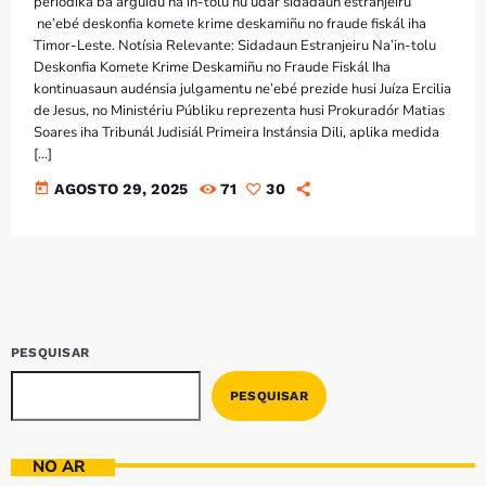
periodika bá arguidu na’in-tolu nu’udár sidadaun estranjeiru
ne’ebé deskonfia komete krime deskamiñu no fraude fiskál iha
Timor-Leste. Notísia Relevante: Sidadaun Estranjeiru Na’in-tolu
Deskonfia Komete Krime Deskamiñu no Fraude Fiskál Iha
kontinuasaun audénsia julgamentu ne’ebé prezide husi Juíza Ercilia
de Jesus, no Ministériu Públiku reprezenta husi Prokuradór Matias
Soares iha Tribunál Judisiál Primeira Instánsia Dili, aplika medida
[…]
today
AGOSTO 29, 2025
71
30
PESQUISAR
PESQUISAR
NO AR