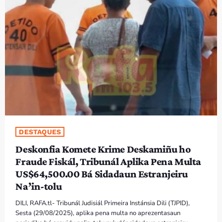
PROGRAMAS
VIDEOS
EVENTOS
CONTACTOS
PORTUGUÊS
keyboard_arrow_down
DESTAQUES
TÉTUM
Deskonfia Komete Krime Deskamiñu ho
PORTUGUÊS
PRÓXIMOS PROGRAMAS
Fraude Fiskál, Tribunál Aplika Pena Multa
US$64,500.00 Bá Sidadaun Estranjeiru
Na’in-tolu
DILI, RAFA.tl- Tribunál Judisiál Primeira Instánsia Dili (TJPID),
Sesta (29/08/2025), aplika pena multa no aprezentasaun