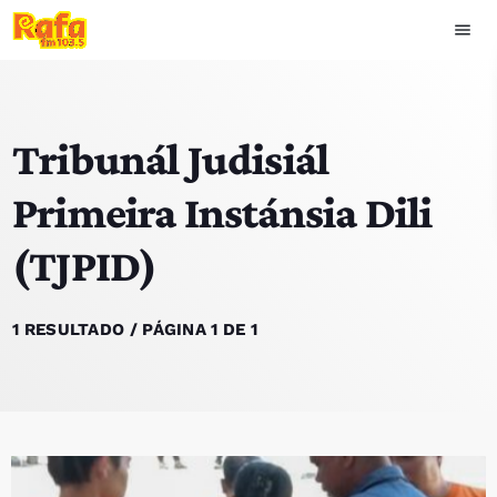
menu
close
Tribunál Judisiál
play_arrow
OUVIR RAFA
Primeira Instánsia Dili
(TJPID)
HOME
NOTÍCIAS
1 RESULTADO / PÁGINA 1 DE 1
EQUIPA
TOP 15
PODCASTS