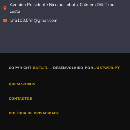
Avenida Presidente Nicolau Lobato, Colmera,Dili, Timor
Leste
rafa103.5fm@gmail.com
COPYRIGHT
RAFA.TL
- DESENVOLVIDO POR
JUSTWEB.PT
QUEM SOMOS
CONTACTOS
POLÍTICA DE PRIVACIDADE