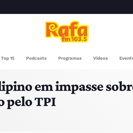
clos
AGAZINE
Top 15
Podcasts
Programas
Videos
Event
ROGRAMAS
ilipino em impasse sob
UEM SOMOS
 pelo TPI
PISODES
RÓXIMOS PROGRAMAS