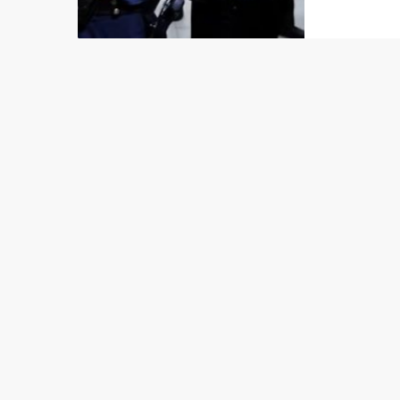
por cri
confirm
continu
disparo