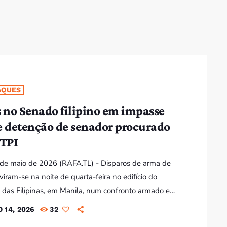
AQUES
s no Senado filipino em impasse
e detenção de senador procurado
 TPI
4 de maio de 2026 (RAFA.TL) - Disparos de arma de
viram-se na noite de quarta-feira no edifício do
das Filipinas, em Manila, num confronto armado em
a tentativa de detenção do senador Ronald "Bato"
 14, 2026
32
sa, procurado pelo Tribunal Penal Internacional (TPI)