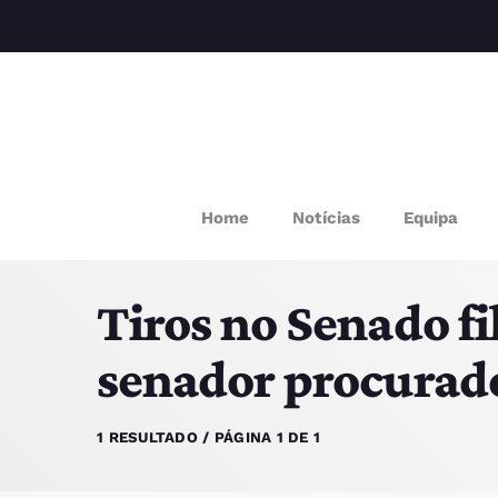
M
Home
Notícias
Equipa
P
Tiros no Senado f
Q
senador procurado
E
1 RESULTADO / PÁGINA 1 DE 1
P