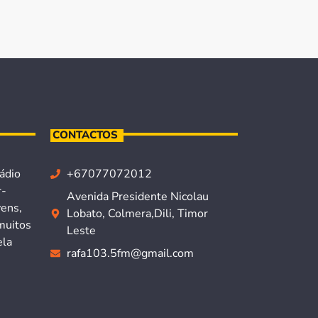
CONTACTOS
ádio
+67077072012
r-
Avenida Presidente Nicolau
vens,
Lobato, Colmera,Dili, Timor
muitos
Leste
ela
rafa103.5fm@gmail.com