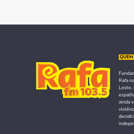
QUEM
Fundad
Rafa n
Leste. 
espalh
ainda v
violên
decidi
indepen