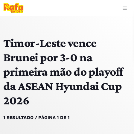
menu
close
Timor-Leste vence
play_arrow
OUVIR RAFA
Brunei por 3-0 na
primeira mão do playoff
HOME
da ASEAN Hyundai Cup
NOTÍCIAS
2026
EQUIPA
TOP 15
1 RESULTADO / PÁGINA 1 DE 1
PODCASTS