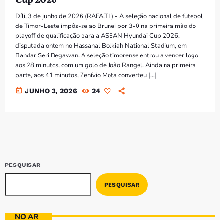
Bom dia RAFA
7:00 AM - 9:00 AM
Díli, 3 de junho de 2026 (RAFA.TL) - A seleção nacional de futebol
de Timor-Leste impôs-se ao Brunei por 3-0 na primeira mão do
playoff de qualificação para a ASEAN Hyundai Cup 2026,
Bom dia RAFA
disputada ontem no Hassanal Bolkiah National Stadium, em
7:00 AM - 10:00 AM
Bandar Seri Begawan. A seleção timorense entrou a vencer logo
aos 28 minutos, com um golo de João Rangel. Ainda na primeira
parte, aos 41 minutos, Zenívio Mota converteu […]
today
JUNHO 3, 2026
24
PESQUISAR
PESQUISAR
NO AR