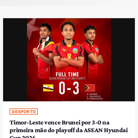
PROGRAMAS
VIDEOS
EVENTOS
CONTACTOS
PORTUGUÊS
keyboard_arrow_down
TÉTUM
PORTUGUÊS
PRÓXIMOS PROGRAMAS
Bom dia RAFA
DESPORTO
7:00 AM - 10:00 AM
Timor-Leste vence Brunei por 3-0 na
primeira mão do playoff da ASEAN Hyundai
Cup 2026