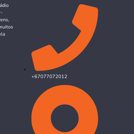
ádio
r-
vens,
muitos
ela
+67077072012