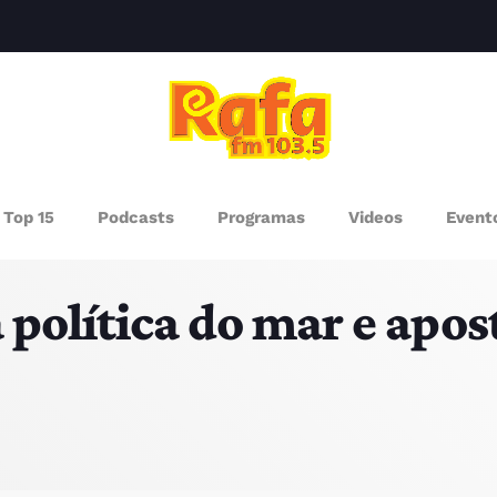
clos
AGAZINE
Top 15
Podcasts
Programas
Videos
Event
ROGRAMAS
 política do mar e apo
UEM SOMOS
PISODES
RÓXIMOS PROGRAMAS