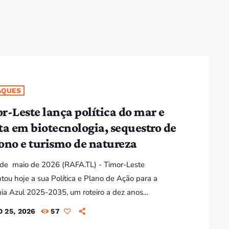
Bom dia RAFA
7:00 AM - 10:00 AM
Bom dia RAFA
7:00 AM - 9:00 AM
AQUES
r-Leste lança política do mar e
Bom dia RAFA
ta em biotecnologia, sequestro de
7:00 AM - 10:00 AM
ono e turismo de natureza
5 de maio de 2026 (RAFA.TL) - Timor-Leste
tou hoje a sua Política e Plano de Ação para a
a Azul 2025-2035, um roteiro a dez anos
rado em quatro eixos e 16 pilares que coloca o
 25, 2026
57
no centro do modelo de desenvolvimento nacional.