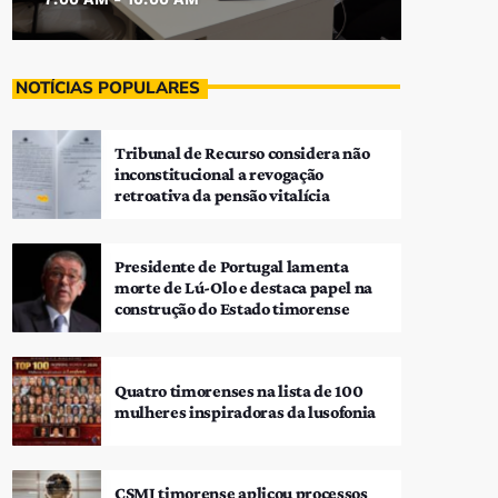
NOTÍCIAS POPULARES
Tribunal de Recurso considera não
inconstitucional a revogação
retroativa da pensão vitalícia
Presidente de Portugal lamenta
morte de Lú-Olo e destaca papel na
construção do Estado timorense
Quatro timorenses na lista de 100
mulheres inspiradoras da lusofonia
CSMJ timorense aplicou processos