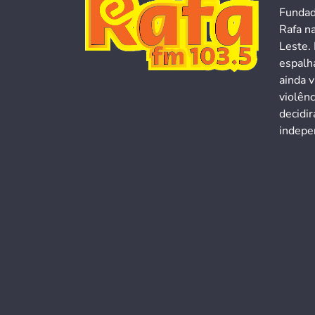
Fundad
Rafa n
Leste. 
espalh
ainda v
violên
decidi
indepen