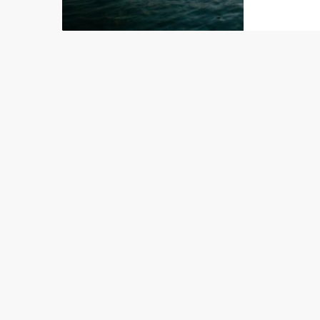
A polít
primeir
marinha