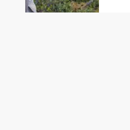
segunda
comunic
científi