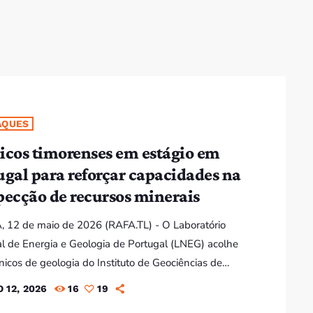
Bom dia RAFA
7:00 AM - 9:00 AM
Bom dia RAFA
7:00 AM - 10:00 AM
AQUES
icos timorenses em estágio em
ugal para reforçar capacidades na
pecção de recursos minerais
 12 de maio de 2026 (RAFA.TL) - O Laboratório
l de Energia e Geologia de Portugal (LNEG) acolhe
cnicos de geologia do Instituto de Geociências de
este (IGTL) num programa de estágio de três meses
 12, 2026
16
19
us de Aljustrel, no Alentejo. A iniciativa, na sua