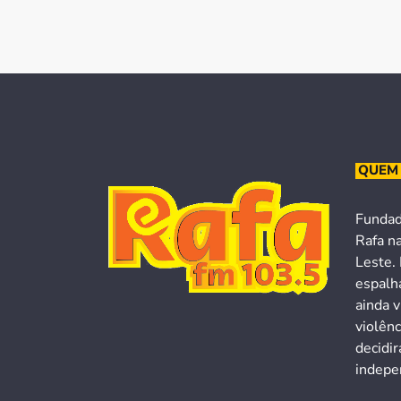
QUEM
Fundad
Rafa n
Leste. 
espalh
ainda v
violên
decidi
indepen