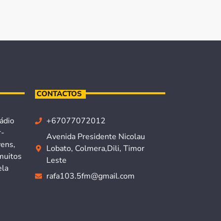
CONTACTOS
ádio
+67077072012
r-
Avenida Presidente Nicolau
vens,
Lobato, Colmera,Dili, Timor
muitos
Leste
ela
rafa103.5fm@gmail.com