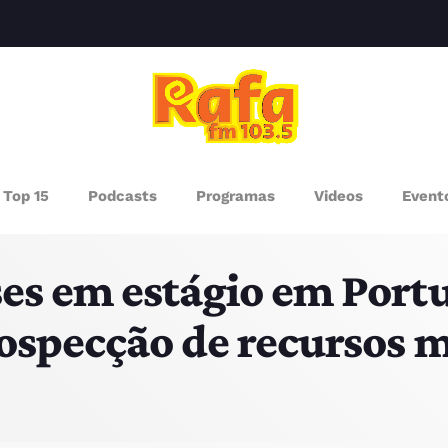
clos
AGAZINE
Top 15
Podcasts
Programas
Videos
Event
ROGRAMAS
es em estágio em Portu
UEM SOMOS
ospecção de recursos m
PISODES
RÓXIMOS PROGRAMAS