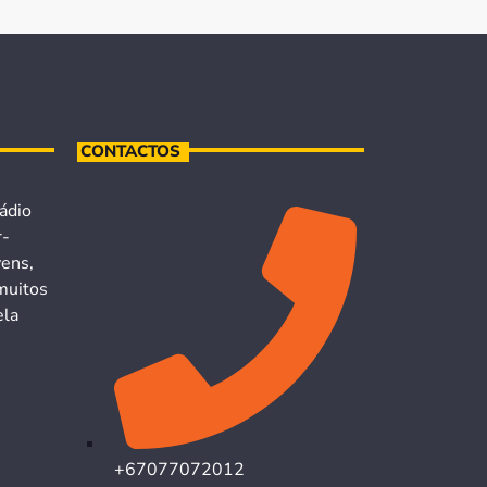
CONTACTOS
ádio
r-
vens,
muitos
ela
+67077072012