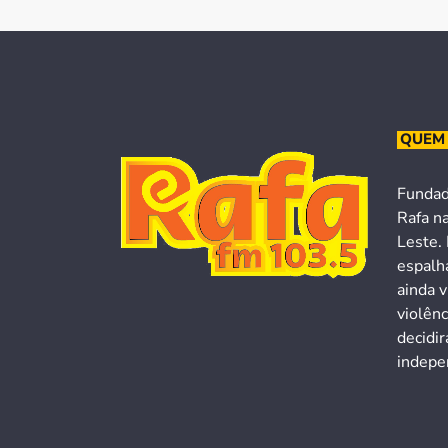
QUEM
Fundad
Rafa n
Leste. 
espalh
ainda v
violên
decidi
indepen