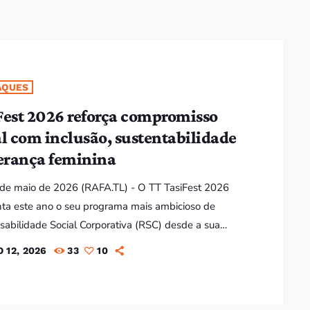
Bom dia RAFA
7:00 AM - 10:00 AM
AQUES
Bom dia RAFA
7:00 AM - 9:00 AM
Fest 2026 reforça compromisso
al com inclusão, sustentabilidade
derança feminina
Bom dia RAFA
7:00 AM - 10:00 AM
2 de maio de 2026 (RAFA.TL) - O TT TasiFest 2026
ta este ano o seu programa mais ambicioso de
abilidade Social Corporativa (RSC) desde a sua
o, com iniciativas que abrangem a inclusão de
 12, 2026
33
10
 com deficiência, a capacitação de jovens
itárias e o reforço do compromisso ambiental. Em
ado, a organização explica que a edição deste ano