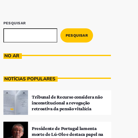
PESQUISAR
PESQUISAR
NO AR
NOTÍCIAS POPULARES
Tribunal de Recurso considera não
inconstitucional a revogação
retroativa da pensão vitalícia
Presidente de Portugal lamenta
morte de Lú-Olo e destaca papel na