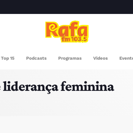
clos
AGAZINE
Top 15
Podcasts
Programas
Videos
Event
ROGRAMAS
e liderança feminina
UEM SOMOS
PISODES
RÓXIMOS PROGRAMAS