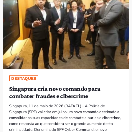
PROGRAMAS
VIDEOS
EVENTOS
CONTACTOS
PORTUGUÊS
keyboard_arrow_down
DESTAQUES
TÉTUM
Singapura cria novo comando para
PORTUGUÊS
PRÓXIMOS PROGRAMAS
combater fraudes e cibercrime
Singapura, 11 de maio de 2026 (RAFA.TL) - A Polícia de
Bom dia RAFA
Singapura (SPF) vai criar em julho um novo comando destinado a
7:00 AM - 9:00 AM
consolidar as suas capacidades de combate a burlas e cibercrime,
como resposta ao que considera ser o grande aumento desta
criminalidade. Denominado SPF Cyber Command, o novo