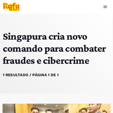
menu
close
Singapura cria novo
play_arrow
OUVIR RAFA
comando para combater
fraudes e cibercrime
HOME
NOTÍCIAS
1 RESULTADO / PÁGINA 1 DE 1
EQUIPA
TOP 15
PODCASTS