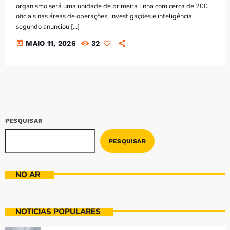
Bom dia RAFA
organismo será uma unidade de primeira linha com cerca de 200
7:00 AM - 10:00 AM
oficiais nas áreas de operações, investigações e inteligência,
segundo anunciou […]
today
MAIO 11, 2026
32
PESQUISAR
PESQUISAR
NO AR
NOTÍCIAS POPULARES