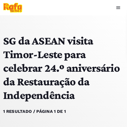
menu
close
SG da ASEAN visita
play_arrow
OUVIR RAFA
Timor-Leste para
celebrar 24.º aniversário
HOME
da Restauração da
NOTÍCIAS
Independência
EQUIPA
TOP 15
1 RESULTADO / PÁGINA 1 DE 1
PODCASTS