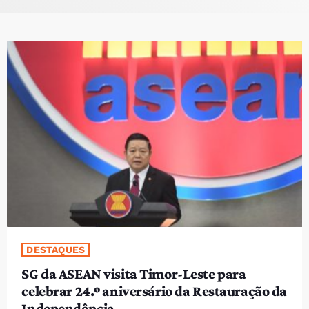
PROGRAMAS
VIDEOS
EVENTOS
CONTACTOS
PORTUGUÊS
keyboard_arrow_down
TÉTUM
PORTUGUÊS
PRÓXIMOS PROGRAMAS
Bom dia RAFA
DESTAQUES
7:00 AM - 10:00 AM
SG da ASEAN visita Timor-Leste para
celebrar 24.º aniversário da Restauração da
Independência