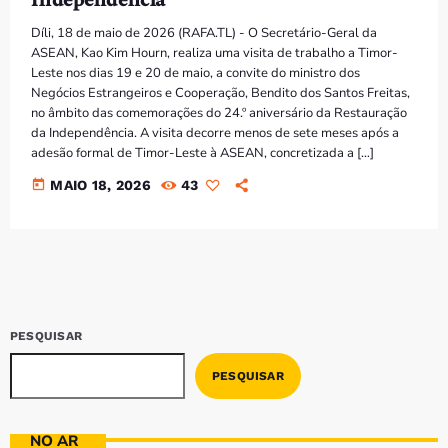
Bom dia RAFA
7:00 AM - 9:00 AM
Díli, 18 de maio de 2026 (RAFA.TL) - O Secretário-Geral da
ASEAN, Kao Kim Hourn, realiza uma visita de trabalho a Timor-
Leste nos dias 19 e 20 de maio, a convite do ministro dos
Bom dia RAFA
Negócios Estrangeiros e Cooperação, Bendito dos Santos Freitas,
7:00 AM - 10:00 AM
no âmbito das comemorações do 24.º aniversário da Restauração
da Independência. A visita decorre menos de sete meses após a
adesão formal de Timor-Leste à ASEAN, concretizada a […]
today
MAIO 18, 2026
43
PESQUISAR
PESQUISAR
NO AR