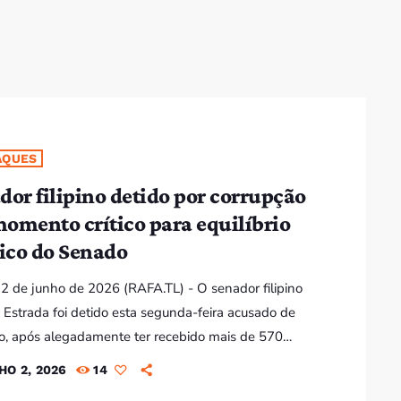
Bom dia RAFA
7:00 AM - 10:00 AM
Bom dia RAFA
7:00 AM - 9:00 AM
AQUES
dor filipino detido por corrupção
Bom dia RAFA
omento crítico para equilíbrio
7:00 AM - 10:00 AM
tico do Senado
 2 de junho de 2026 (RAFA.TL) - O senador filipino
 Estrada foi detido esta segunda-feira acusado de
o, após alegadamente ter recebido mais de 570
 de pesos filipinos - cerca de 9,3 milhões de dólares
HO 2, 2026
14
bornos relacionados com obras de controlo de