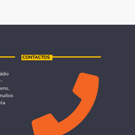
CONTACTOS
ádio
r-
vens,
muitos
ela