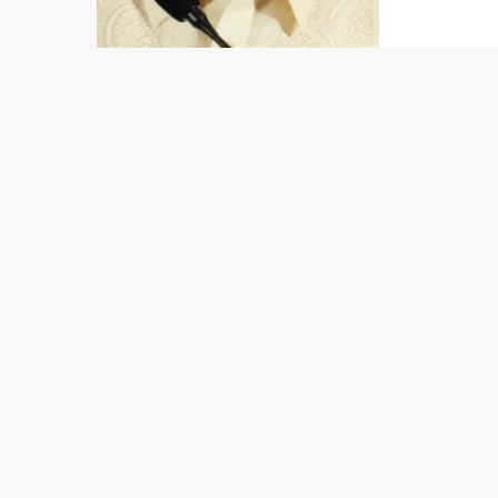
cheias.
país, o
Filipina