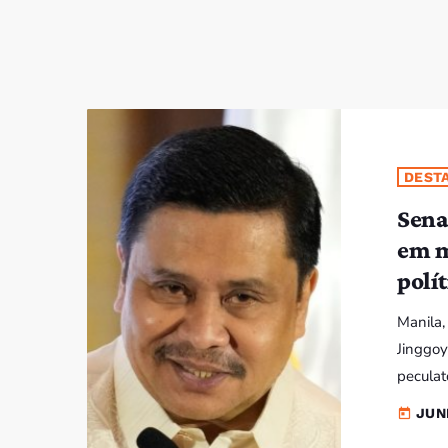
DEST
Sena
em m
polí
Manila,
Jinggoy
peculat
milhões
JUN
today
- em su