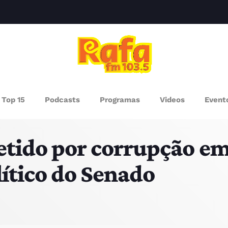
clos
AGAZINE
Top 15
Podcasts
Programas
Videos
Event
ROGRAMAS
detido por corrupção e
UEM SOMOS
lítico do Senado
PISODES
RÓXIMOS PROGRAMAS