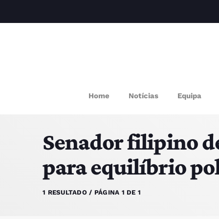
M
Home
Notícias
Equipa
P
Senador filipino 
Q
para equilíbrio po
E
1 RESULTADO / PÁGINA 1 DE 1
P