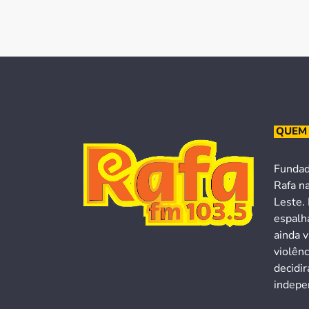
QUEM
Fundad
Rafa n
Leste. 
espalh
ainda v
violên
decidi
indepen