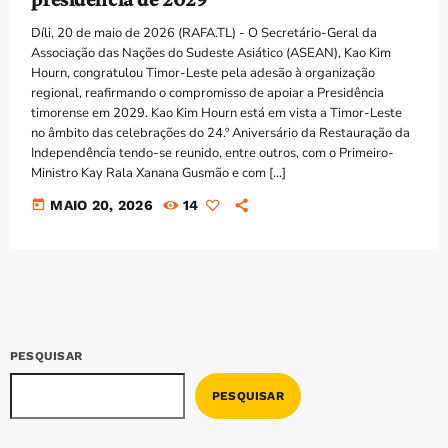
Bom dia RAFA
7:00 AM - 9:00 AM
Díli, 20 de maio de 2026 (RAFA.TL) - O Secretário-Geral da
Associação das Nações do Sudeste Asiático (ASEAN), Kao Kim
Hourn, congratulou Timor-Leste pela adesão à organização
regional, reafirmando o compromisso de apoiar a Presidência
timorense em 2029. Kao Kim Hourn está em vista a Timor-Leste
no âmbito das celebrações do 24.º Aniversário da Restauração da
Independência tendo-se reunido, entre outros, com o Primeiro-
Ministro Kay Rala Xanana Gusmão e com […]
today
MAIO 20, 2026
14
PESQUISAR
PESQUISAR