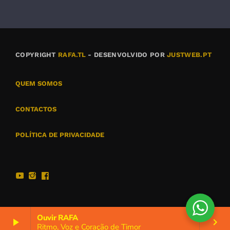
COPYRIGHT
RAFA.TL
- DESENVOLVIDO POR
JUSTWEB.PT
QUEM SOMOS
CONTACTOS
POLÍTICA DE PRIVACIDADE
Ouvir RAFA
play_arrow
keyboard_arrow_right
Ritmo, Voz e Coração de Timor