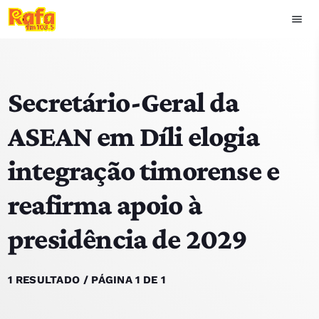
menu
close
Secretário-Geral da
play_arrow
OUVIR RAFA
ASEAN em Díli elogia
integração timorense e
HOME
reafirma apoio à
NOTÍCIAS
presidência de 2029
EQUIPA
TOP 15
1 RESULTADO / PÁGINA 1 DE 1
PODCASTS