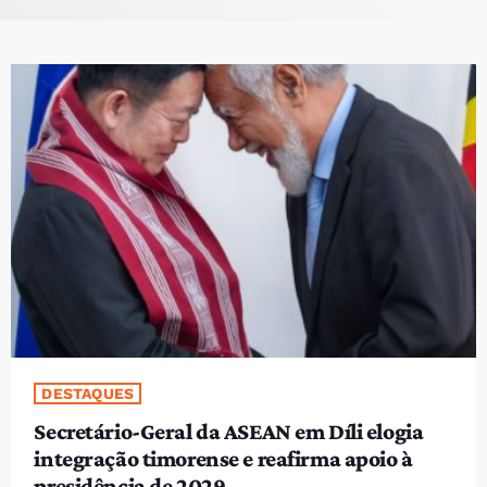
PROGRAMAS
VIDEOS
EVENTOS
CONTACTOS
PORTUGUÊS
keyboard_arrow_down
TÉTUM
PORTUGUÊS
PRÓXIMOS PROGRAMAS
Bom dia RAFA
DESTAQUES
7:00 AM - 10:00 AM
Secretário-Geral da ASEAN em Díli elogia
integração timorense e reafirma apoio à
presidência de 2029