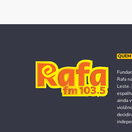
QUEM
Fundad
Rafa n
Leste. 
espalh
ainda v
violên
decidi
indepen