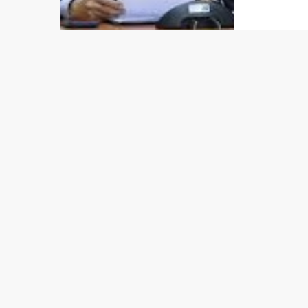
compre
“Timor-
diálogo
com a [