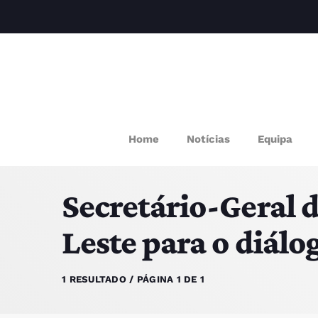
M
Home
Notícias
Equipa
P
Secretário-Geral 
Q
Leste para o diálo
E
1 RESULTADO / PÁGINA 1 DE 1
P