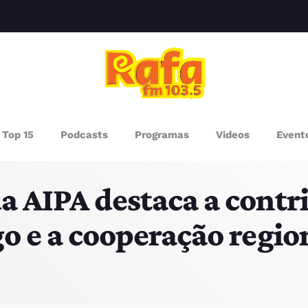
clos
AGAZINE
Top 15
Podcasts
Programas
Videos
Event
ROGRAMAS
da AIPA destaca a contr
UEM SOMOS
go e a cooperação regio
PISODES
RÓXIMOS PROGRAMAS