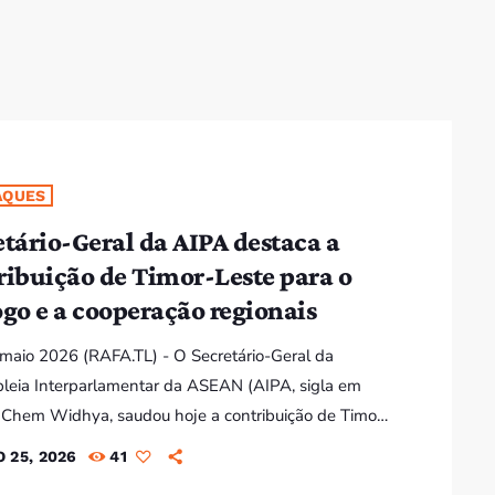
Bom dia RAFA
7:00 AM - 10:00 AM
Bom dia RAFA
7:00 AM - 9:00 AM
AQUES
etário-Geral da AIPA destaca a
Bom dia RAFA
ribuição de Timor-Leste para o
7:00 AM - 10:00 AM
ogo e a cooperação regionais
5 maio 2026 (RAFA.TL) - O Secretário-Geral da
eia Interparlamentar da ASEAN (AIPA, sigla em
, Chem Widhya, saudou hoje a contribuição de Timor-
ara o reforço da cooperação parlamentar regional,
 25, 2026
41
ndo o empenho do país na promoção do diálogo, da