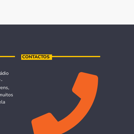
CONTACTOS
ádio
r-
vens,
muitos
ela