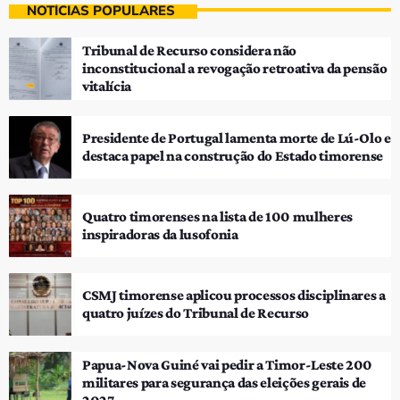
NOTÍCIAS POPULARES
Tribunal de Recurso considera não
inconstitucional a revogação retroativa da pensão
vitalícia
Presidente de Portugal lamenta morte de Lú-Olo e
destaca papel na construção do Estado timorense
Quatro timorenses na lista de 100 mulheres
inspiradoras da lusofonia
CSMJ timorense aplicou processos disciplinares a
quatro juízes do Tribunal de Recurso
Papua-Nova Guiné vai pedir a Timor-Leste 200
militares para segurança das eleições gerais de