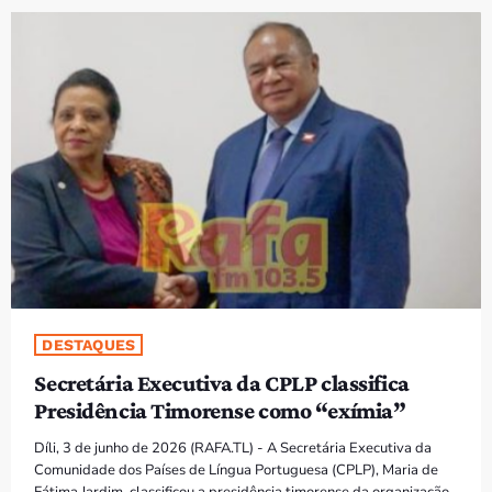
PROGRAMAS
VIDEOS
EVENTOS
CONTACTOS
PORTUGUÊS
keyboard_arrow_down
TÉTUM
PORTUGUÊS
PRÓXIMOS PROGRAMAS
DESTAQUES
Secretária Executiva da CPLP classifica
Presidência Timorense como “exímia”
Díli, 3 de junho de 2026 (RAFA.TL) - A Secretária Executiva da
Comunidade dos Países de Língua Portuguesa (CPLP), Maria de
Fátima Jardim, classificou a presidência timorense da organização