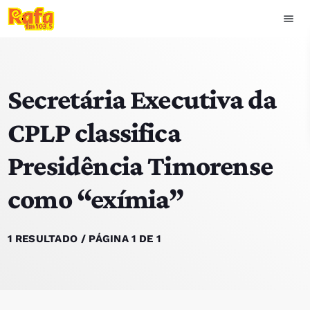
menu
close
Secretária Executiva da
play_arrow
OUVIR RAFA
CPLP classifica
Presidência Timorense
HOME
como “exímia”
NOTÍCIAS
EQUIPA
1 RESULTADO / PÁGINA 1 DE 1
TOP 15
PODCASTS