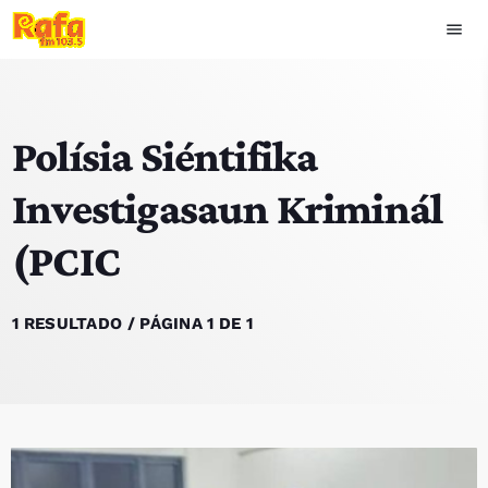
menu
close
Polísia Siéntifika
play_arrow
OUVIR RAFA
Investigasaun Kriminál
(PCIC
HOME
NOTÍCIAS
1 RESULTADO / PÁGINA 1 DE 1
EQUIPA
TOP 15
PODCASTS