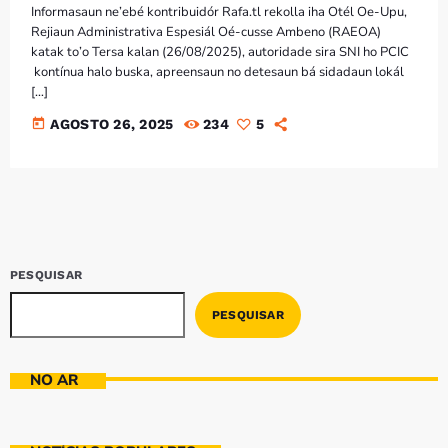
Bom dia RAFA
Informasaun ne’ebé kontribuidór Rafa.tl rekolla iha Otél Oe-Upu,
7:00 AM - 9:00 AM
Rejiaun Administrativa Espesiál Oé-cusse Ambeno (RAEOA)
katak to’o Tersa kalan (26/08/2025), autoridade sira SNI ho PCIC
kontínua halo buska, apreensaun no detesaun bá sidadaun lokál
[…]
today
AGOSTO 26, 2025
234
5
PESQUISAR
PESQUISAR
NO AR