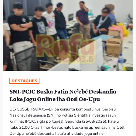
PROGRAMAS
VIDEOS
EVENTOS
CONTACTOS
PORTUGUÊS
keyboard_arrow_down
DESTAQUES
TÉTUM
SNI-PCIC Buska Fatin Ne’ebé Deskonfia
PORTUGUÊS
PRÓXIMOS PROGRAMAS
Loke Jogu Online iha Otél Oe-Upu
OÉ-CUSSE, RAFA.tl—Ekipa konjunta kompostu husi Serbisu
Bom dia RAFA
Nasionál Intelejénsia (SNI) ho Polísia Siéntifika Investigasaun
7:00 AM - 10:00 AM
Kriminál (PCIC, sigla portugés), Segunda (25/08/2025), hale’u
tuku 21:00 Oras Timor-Leste, halo buska no apreensaun iha Otél
Oe-Upu ne’ebé deskonfia hala’o atividade jogu online.