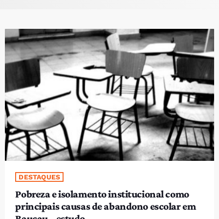
PROGRAMAS
VIDEOS
EVENTOS
CONTACTOS
PORTUGUÊS
keyboard_arrow_down
TÉTUM
PORTUGUÊS
PRÓXIMOS PROGRAMAS
DESTAQUES
Pobreza e isolamento institucional como
principais causas de abandono escolar em
Baucau – estudo