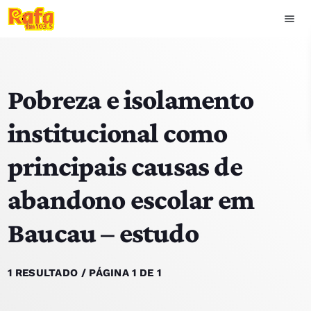
menu
close
Pobreza e isolamento
play_arrow
OUVIR RAFA
institucional como
principais causas de
HOME
abandono escolar em
NOTÍCIAS
Baucau – estudo
EQUIPA
TOP 15
1 RESULTADO / PÁGINA 1 DE 1
PODCASTS