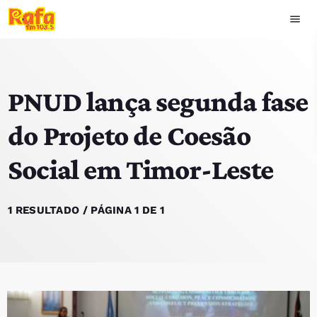
menu
close
PNUD lança segunda fase
play_arrow
OUVIR RAFA
do Projeto de Coesão
Social em Timor-Leste
HOME
NOTÍCIAS
1 RESULTADO / PÁGINA 1 DE 1
EQUIPA
TOP 15
PODCASTS