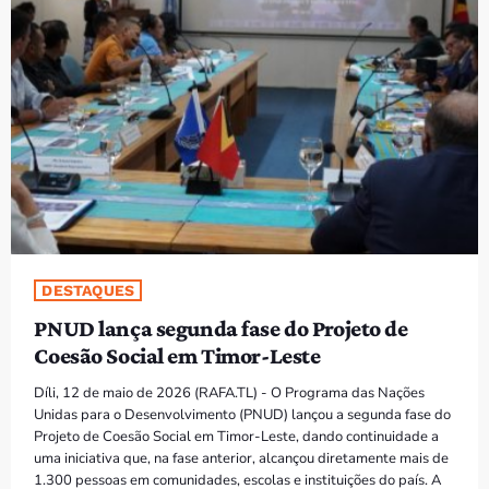
PROGRAMAS
VIDEOS
EVENTOS
CONTACTOS
PORTUGUÊS
keyboard_arrow_down
DESTAQUES
TÉTUM
PNUD lança segunda fase do Projeto de
PORTUGUÊS
PRÓXIMOS PROGRAMAS
Coesão Social em Timor-Leste
Díli, 12 de maio de 2026 (RAFA.TL) - O Programa das Nações
Unidas para o Desenvolvimento (PNUD) lançou a segunda fase do
Projeto de Coesão Social em Timor-Leste, dando continuidade a
uma iniciativa que, na fase anterior, alcançou diretamente mais de
1.300 pessoas em comunidades, escolas e instituições do país. A