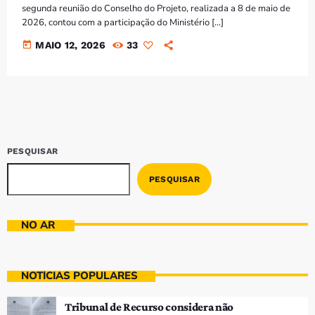
segunda reunião do Conselho do Projeto, realizada a 8 de maio de
2026, contou com a participação do Ministério […]
today
MAIO 12, 2026
33
PESQUISAR
PESQUISAR
NO AR
NOTÍCIAS POPULARES
Tribunal de Recurso considera não