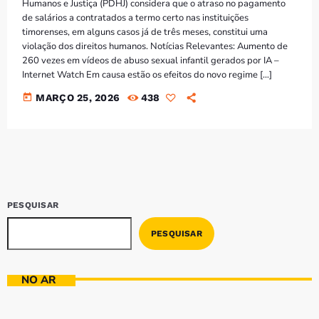
Bom dia RAFA
Humanos e Justiça (PDHJ) considera que o atraso no pagamento
7:00 AM - 10:00 AM
de salários a contratados a termo certo nas instituições
timorenses, em alguns casos já de três meses, constitui uma
violação dos direitos humanos. Notícias Relevantes: Aumento de
260 vezes em vídeos de abuso sexual infantil gerados por IA –
Internet Watch Em causa estão os efeitos do novo regime […]
today
MARÇO 25, 2026
438
PESQUISAR
PESQUISAR
NO AR