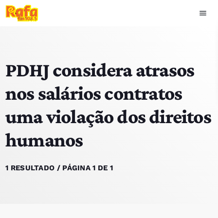
menu
close
PDHJ considera atrasos
play_arrow
OUVIR RAFA
nos salários contratos
uma violação dos direitos
HOME
humanos
NOTÍCIAS
EQUIPA
1 RESULTADO / PÁGINA 1 DE 1
TOP 15
PODCASTS