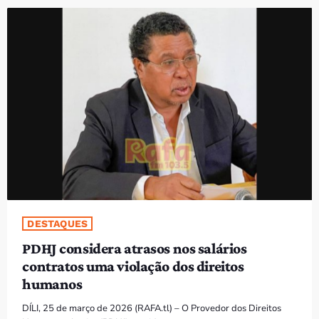
PROGRAMAS
VIDEOS
EVENTOS
CONTACTOS
PORTUGUÊS
keyboard_arrow_down
TÉTUM
PORTUGUÊS
PRÓXIMOS PROGRAMAS
DESTAQUES
PDHJ considera atrasos nos salários
Bom dia RAFA
contratos uma violação dos direitos
7:00 AM - 9:00 AM
humanos
DÍLI, 25 de março de 2026 (RAFA.tl) – O Provedor dos Direitos