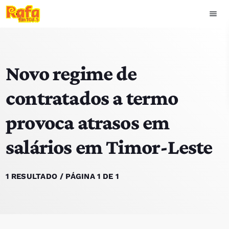
menu
close
Novo regime de
play_arrow
OUVIR RAFA
contratados a termo
provoca atrasos em
HOME
salários em Timor-Leste
NOTÍCIAS
EQUIPA
1 RESULTADO / PÁGINA 1 DE 1
TOP 15
PODCASTS