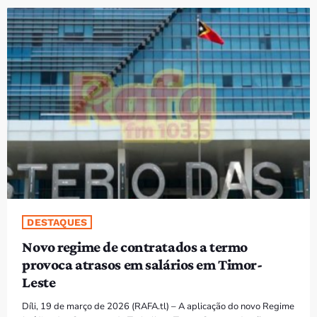
PROGRAMAS
VIDEOS
EVENTOS
CONTACTOS
PORTUGUÊS
keyboard_arrow_down
TÉTUM
PORTUGUÊS
PRÓXIMOS PROGRAMAS
DESTAQUES
Novo regime de contratados a termo
provoca atrasos em salários em Timor-
Leste
Díli, 19 de março de 2026 (RAFA.tl) – A aplicação do novo Regime