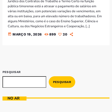
Jurídico dos Contratos de Trabalho a Termo Certo na função
pública timorense está a atrasar o pagamento de salários em
várias instituições, com potenciais variações de vencimentos, em
alta ou em baixa, para um elevado número de trabalhadores. Em
alguns Ministérios, como é o caso do Ensino Superior, Ciência e
Cultura, ou dos Negócios Estrangeiros e Cooperação, […]
today
MARÇO 19, 2026
899
20
PESQUISAR
PESQUISAR
NO AR