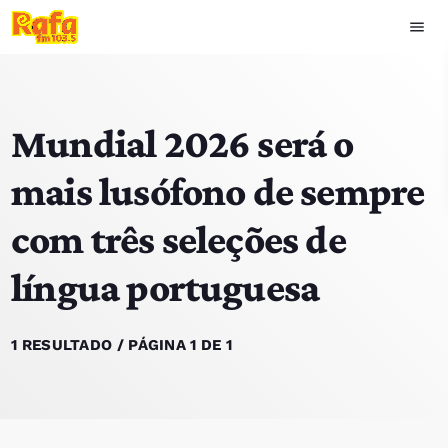
menu
close
Mundial 2026 será o
play_arrow
OUVIR RAFA
mais lusófono de sempre
com três seleções de
HOME
língua portuguesa
NOTÍCIAS
EQUIPA
1 RESULTADO / PÁGINA 1 DE 1
TOP 15
PODCASTS