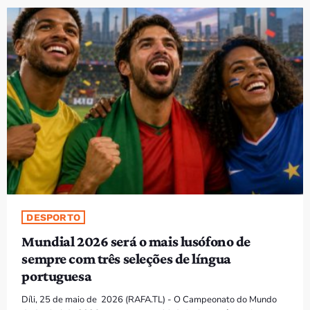
PROGRAMAS
VIDEOS
EVENTOS
CONTACTOS
PORTUGUÊS
keyboard_arrow_down
TÉTUM
PORTUGUÊS
PRÓXIMOS PROGRAMAS
DESPORTO
Mundial 2026 será o mais lusófono de
sempre com três seleções de língua
portuguesa
Díli, 25 de maio de 2026 (RAFA.TL) - O Campeonato do Mundo