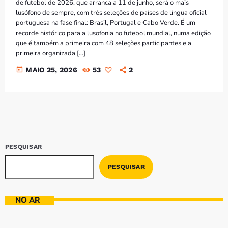
de futebol de 2026, que arranca a 11 de junho, será o mais
lusófono de sempre, com três seleções de países de língua oficial
portuguesa na fase final: Brasil, Portugal e Cabo Verde. É um
recorde histórico para a lusofonia no futebol mundial, numa edição
que é também a primeira com 48 seleções participantes e a
primeira organizada […]
today
MAIO 25, 2026
53
2
PESQUISAR
PESQUISAR
NO AR