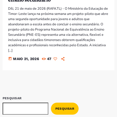
Bom dia RAFA
7:00 AM - 9:00 AM
Díli, 21 de maio de 2026 (RAFA.TL) - O Ministério da Educação de
Timor-Leste lança na próxima semana um projeto-piloto que abre
uma segunda oportunidade para jovens e adultos que
Bom dia RAFA
abandonaram a escola antes de concluir o ensino secundário. O
7:00 AM - 10:00 AM
projeto-piloto do Programa Nacional de Equivalência ao Ensino
Secundário (PNE-ES) representa uma via alternativa, flexível e
inclusiva para cidadãos timorenses obterem qualificações
académicas e profissionais reconhecidas pelo Estado. A iniciativa
[…]
today
MAIO 21, 2026
47
PESQUISAR
PESQUISAR