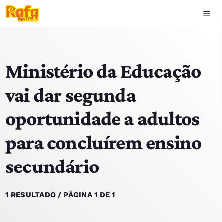
menu
close
Ministério da Educação
play_arrow
OUVIR RAFA
vai dar segunda
oportunidade a adultos
HOME
para concluírem ensino
NOTÍCIAS
secundário
EQUIPA
TOP 15
1 RESULTADO / PÁGINA 1 DE 1
PODCASTS