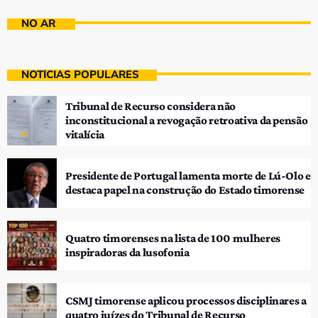
NO AR
NOTÍCIAS POPULARES
Tribunal de Recurso considera não
inconstitucional a revogação retroativa da pensão
vitalícia
Presidente de Portugal lamenta morte de Lú-Olo e
destaca papel na construção do Estado timorense
Quatro timorenses na lista de 100 mulheres
inspiradoras da lusofonia
CSMJ timorense aplicou processos disciplinares a
quatro juízes do Tribunal de Recurso