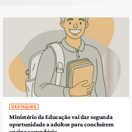
PROGRAMAS
VIDEOS
EVENTOS
CONTACTOS
PORTUGUÊS
keyboard_arrow_down
TÉTUM
PORTUGUÊS
PRÓXIMOS PROGRAMAS
Bom dia RAFA
DESTAQUES
7:00 AM - 10:00 AM
Ministério da Educação vai dar segunda
oportunidade a adultos para concluírem
ensino secundário