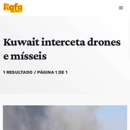
menu
close
Kuwait interceta drones
play_arrow
OUVIR RAFA
e mísseis
HOME
1 RESULTADO / PÁGINA 1 DE 1
NOTÍCIAS
EQUIPA
TOP 15
PODCASTS