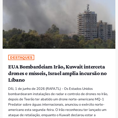
PROGRAMAS
VIDEOS
EVENTOS
CONTACTOS
DESTAQUES
PORTUGUÊS
keyboard_arrow_down
EUA Bombardeiam Irão, Kuwait interceta
TÉTUM
drones e mísseis, Israel amplia incursão no
Líbano
PORTUGUÊS
PRÓXIMOS PROGRAMAS
Díli, 1 de junho de 2026 (RAFA.TL) - Os Estados Unidos
bombardearam instalações de radar e controlo de drones no Irão,
depois de Teerão ter abatido um drone norte-americano MQ-1
Predator sobre águas internacionais, anunciou o exército norte-
americano esta segunda-feira. O Irão reconheceu ter lançado um
ataque de retaliação, enquanto o Kuwait declarou estar a