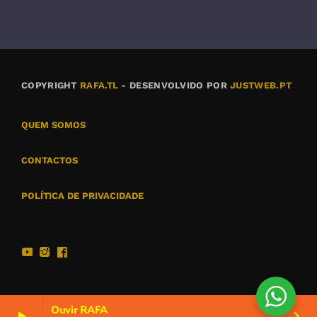
COPYRIGHT
RAFA.TL
- DESENVOLVIDO POR
JUSTWEB.PT
QUEM SOMOS
CONTACTOS
POLÍTICA DE PRIVACIDADE
Ouvir RAFA
play_arrow
keyboard_arrow_right