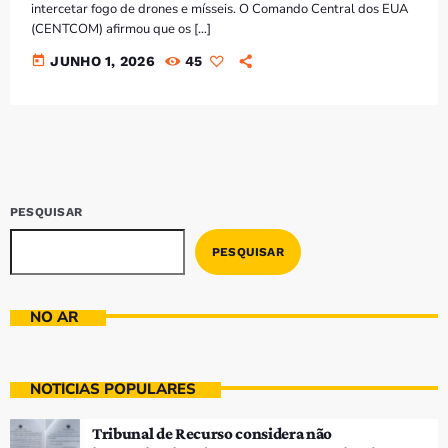
intercetar fogo de drones e mísseis. O Comando Central dos EUA
(CENTCOM) afirmou que os […]
today
JUNHO 1, 2026
45
PESQUISAR
PESQUISAR
NO AR
NOTÍCIAS POPULARES
Tribunal de Recurso considera não