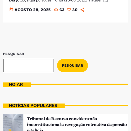
Dili (CCD, sigla portugés), Kinta (28/08/2025), hateten […]
Bom dia RAFA
7:00 AM - 9:00 AM
today
AGOSTO 28, 2025
63
30
PESQUISAR
PESQUISAR
NO AR
NOTÍCIAS POPULARES
Tribunal de Recurso considera não
inconstitucional a revogação retroativa da pensão
vitalícia