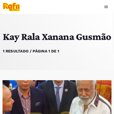
menu
close
Kay Rala Xanana Gusmão
play_arrow
OUVIR RAFA
1 RESULTADO / PÁGINA 1 DE 1
HOME
NOTÍCIAS
EQUIPA
TOP 15
PODCASTS