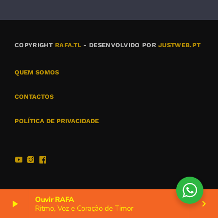
COPYRIGHT
RAFA.TL
- DESENVOLVIDO POR
JUSTWEB.PT
QUEM SOMOS
CONTACTOS
POLÍTICA DE PRIVACIDADE
Ouvir RAFA
play_arrow
keyboard_arrow_right
Ritmo, Voz e Coração de Timor