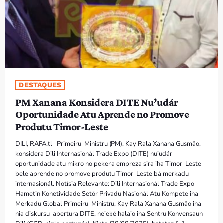
PROGRAMAS
VIDEOS
EVENTOS
DESTAQUES
CONTACTOS
PM Xanana Konsidera DITE Nu’udár
Oportunidade Atu Aprende no Promove
PORTUGUÊS
keyboard_arrow_down
Produtu Timor-Leste
TÉTUM
DILI, RAFA.tl- Primeiru-Ministru (PM), Kay Rala Xanana Gusmão,
PORTUGUÊS
konsidera Dili Internasionál Trade Expo (DITE) nu’udár
PRÓXIMOS PROGRAMAS
oportunidade atu mikro no pekena empreza sira iha Timor-Leste
bele aprende no promove produtu Timor-Leste bá merkadu
Bom dia RAFA
internasionál. Notísia Relevante: Dili Internasionál Trade Expo
7:00 AM - 10:00 AM
Hametin Konetividade Setór Privadu Nasionál Atu Kompete iha
Merkadu Global Primeiru-Ministru, Kay Rala Xanana Gusmão iha
nia diskursu abertura DITE, ne’ebé hala’o iha Sentru Konvensaun