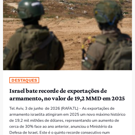
PROGRAMAS
VIDEOS
EVENTOS
CONTACTOS
PORTUGUÊS
keyboard_arrow_down
DESTAQUES
TÉTUM
Israel bate recorde de exportações de
PORTUGUÊS
PRÓXIMOS PROGRAMAS
armamento, no valor de 19,2 MMD em 2025
Tel Aviv, 3 de junho de 2026 (RAFA.TL) - As exportações de
armamento israelita atingiram em 2025 um novo máximo histórico
de 19,2 mil milhões de dólares, representando um aumento de
cerca de 30% face ao ano anterior, anunciou o Ministério da
Defesa de Israel. Este é o quinto recorde consecutivo num