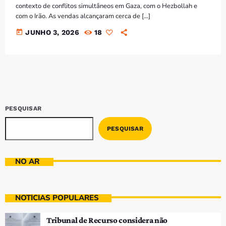
contexto de conflitos simultâneos em Gaza, com o Hezbollah e
com o Irão. As vendas alcançaram cerca de […]
today
JUNHO 3, 2026
18
PESQUISAR
PESQUISAR
NO AR
NOTÍCIAS POPULARES
Tribunal de Recurso considera não