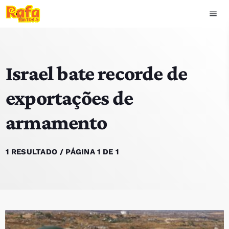
menu
close
Israel bate recorde de
play_arrow
OUVIR RAFA
exportações de
armamento
HOME
NOTÍCIAS
1 RESULTADO / PÁGINA 1 DE 1
EQUIPA
TOP 15
PODCASTS